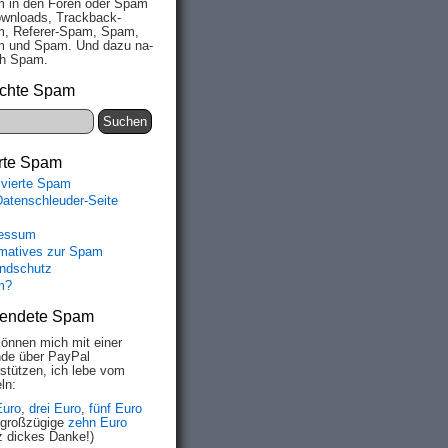
 in den Fo­ren oder Spam
wn­loads, Track­back-
, Re­fe­rer-Spam, Spam,
 und Spam. Und da­zu na­
ich Spam.
chte Spam
rte Spam
ivierte Spam
Datenschleuder-Seite
essum
rmatives zur Spam
ndschutz
m?
endete Spam
können mich mit einer
de über PayPal
rstützen, ich lebe vom
ln:
Euro
,
drei Euro
,
fünf Euro
 großzügige
zehn Euro
z dickes Danke!)