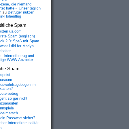
Szene, die niemand
tet hatte « Unser täglich
m
zu
Betrüger nutzen
oin-Höhenflug
itliche Spam
bitten us.com
erste Spam (englisch)
fick 2.0: Spaß mit Spam
 what i did for Mariya
baiter
, Internetbetrug und
tige WWW Abzocke
ahe Spam
speist
auseam
eswehrfragebogen im
fkasten?
uterbetrug
geht so gar nicht!
nzparasiten
nnspiele
belmatsch
mein Passwort sicher?
ber Internetkriminalität
s