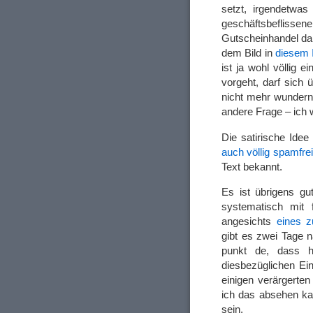
setzt, irgendetwa
geschäftsbeflis
Gutscheinhandel da
dem Bild in
diesem
ist ja wohl völlig 
vorgeht, darf sich
nicht mehr wundern. 
andere Frage – ich 
Die satirische Idee
auch völlig spamfrei
Text bekannt.
Es ist übrigens gu
systematisch mit 
angesichts
eines z
gibt es zwei Tage 
punkt de, dass h
diesbezüglichen Ei
einigen verärgerten
ich das absehen ka
sein.