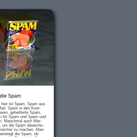
 die Spam
s hier ist Spam. Spam aus
Mail, Spam in den Kom­
aren, ge­twit­ter­te Spam,
 für Spam und Spam und
. Manch­mal auch Wer­
, um die Spam ab­wechs­
­reich­er zu mach­en. Aber
ber­wiegt die Spam, ob