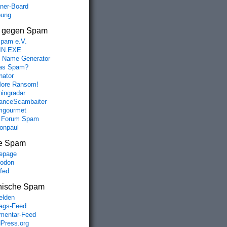
aner-Board
bung
s gegen Spam
spam e.V.
IN.EXE
 Name Generator
das Spam?
nator
ore Ransom!
hingradar
nceScambaiter
mgourmet
 Forum Spam
fonpaul
e Spam
epage
odon
lfed
nische Spam
lden
rags-Feed
entar-Feed
Press.org