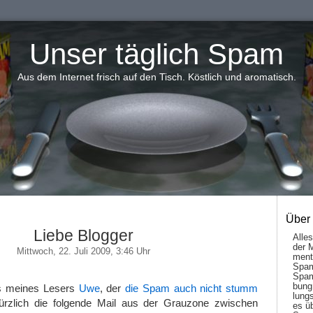
Unser täglich Spam
Aus dem Internet frisch auf den Tisch. Köstlich und aromatisch.
Über
Liebe Blogger
Alle
der 
Mittwoch, 22. Juli 2009, 3:46 Uhr
men­t
Spam
Spam
bung
is meines Lesers
Uwe
, der
die Spam auch nicht stumm
lungs
rzlich die folgende Mail aus der Grauzone zwischen
es ü