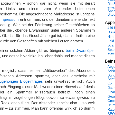
s abgewinnen – schon gar nicht, wenn sie mit derart
Die 
erwar
senen Links und einem vom Absender betriebenen
Spa
herkommt. Die angeschriebene Mailadresse ist übrigens
Bitc
 Impressum
entnommen, und der daneben stehende Text
Appet
eindeutig. Wer bei der Förderung seiner Geschäftchen so
419.
 über die „lobende Erwähnung“ unter anderen Spammern
Die 
Ob das für das Geschäft so gut ist, das ist freilich eine
Hirn
würde von Geschäften mit solchen Leuten abraten.
I did
Scam
Spam
 einer solchen Aktion gibt es übrigens
beim Dwarslöper
sons
, und deshalb verlinke ich lieber dahin und mache diesen
Bein
Abge
t möglich, dass hier ein „Mitbewerber“ des Absenders
AdN
falschen Adressen spammt, aber das erscheint mir
Bund
Brie
ugehörigen Blogeintrages
sehr unwahrscheinlich. Auch
Comp
nach Eingang dieser Mail weder einen Hinweis auf deals
Das 
ier ein Spammer Missbrauch betreibt, noch einen
Fina
Gewi
ntrag im zugehörigen Blog, obwohl so etwas gewiss zu
Gnob
 Reaktionen führt. Der Absender scheint also – so weit
Ist 
nn – zu stimmen. Man kann offenbar wirklich so dumm
Ratge
SEO