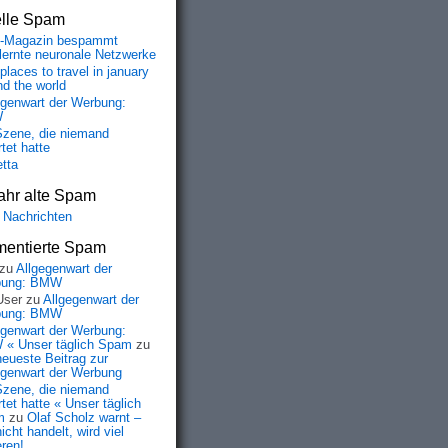
elle Spam
-Magazin bespammt
lernte neuronale Netzwerke
places to travel in january
nd the world
egenwart der Werbung:
W
Szene, die niemand
tet hatte
etta
ahr alte Spam
 Nachrichten
entierte Spam
zu
Allgegenwart der
bung: BMW
User
zu
Allgegenwart der
bung: BMW
egenwart der Werbung:
« Unser täglich Spam
zu
neueste Beitrag zur
egenwart der Werbung
Szene, die niemand
tet hatte « Unser täglich
m
zu
Olaf Scholz warnt –
icht handelt, wird viel
eren!