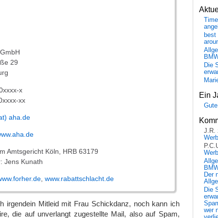
Aktu
Time
ange
best 
arou
Allg
t GmbH
BM
aße 29
Die 
erwar
urg
Mari
0xxxx-x
Ein J
0xxxx-xx
Gute
at) aha.de
Komm
J.R.
/www.aha.de
Wer
P.C.
im Amtsgericht Köln, HRB 63179
Wer
r: Jens Kunath
Allg
BMW 
Der 
www.forher.de
,
www.rabattschlacht.de
Allg
Die 
erwar
h irgendein Mitleid mit Frau Schickdanz, noch kann ich
Spa
wer n
re, die auf unverlangt zugestellte Mail, also auf Spam,
verli