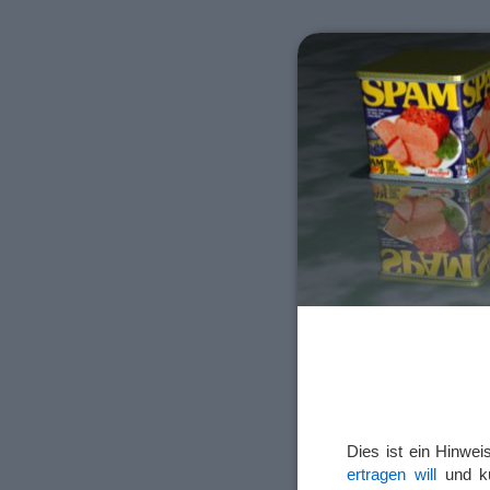
Dies ist ein Hinwe
ertragen will
und kü