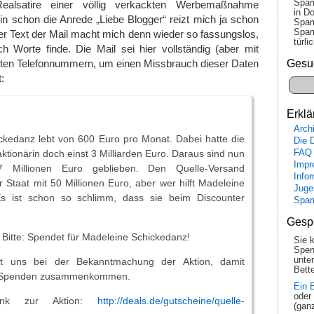
Spam
ealsatire einer völlig verkackten Werbemaßnahme
in Do
n schon die Anrede „Liebe Blogger“ reizt mich ja schon
Spam
Spam
r Text der Mail macht mich denn wieder so fassungslos,
tür­l
 Worte finde. Die Mail sei hier vollständig (aber mit
Gesu
ten Telefonnummern, um einen Missbrauch dieser Daten
t:
Erklä
Arch
ckedanz lebt von 600 Euro pro Monat. Dabei hatte die
Die 
tionärin doch einst 3 Milliarden Euro. Daraus sind nun
FAQ
Impr
 Millionen Euro geblieben. Den Quelle-Versand
Info
er Staat mit 50 Millionen Euro, aber wer hilft Madeleine
Juge
Es ist schon so schlimm, dass sie beim Discounter
Spa
Gesp
Bitte: Spendet für Madeleine Schickedanz!
Sie 
Spen
unte
ützt uns bei der Bekanntmachung der Aktion, damit
Bette
le Spenden zusammenkommen.
Ein 
oder
ink zur Aktion:
http://deals.de/gutscheine/quelle-
(gan