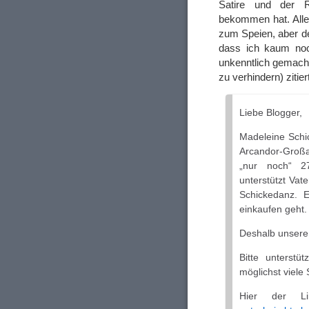
Satire und der R
bekommen hat. Allei
zum Speien, aber de
dass ich kaum noch
unkenntlich gemach
zu verhindern) zitier
Liebe Blogger,
Madeleine Schi
Arcandor-Großak
„nur noch“ 27
unterstützt Vat
Schickedanz. 
einkaufen geht.
Deshalb unsere 
Bitte unterst
möglichst vie
Hier der L