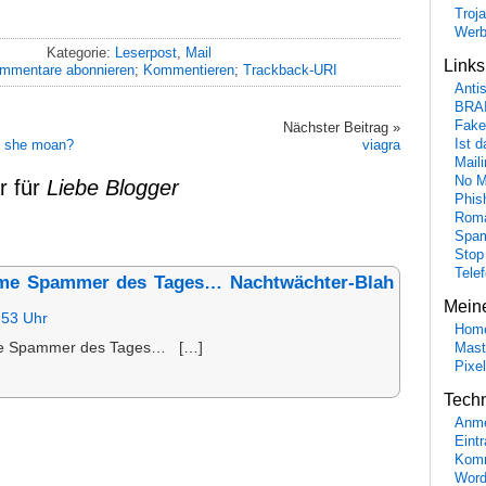
Troj
Wer
Kategorie:
Leserpost
,
Mail
Link
mmentare abonnieren
;
Kommentieren
;
Trackback-URI
Anti
BRA
Fake
Nächster Beitrag »
ll she moan?
viagra
Ist 
Maili
No M
r für
Liebe Blogger
Phis
Roma
Spa
Stop
Tele
me Spammer des Tages… Nachtwächter-Blah
Mein
:53 Uhr
Hom
e Spammer des Tages… […]
Mast
Pixe
Tech
Anme
Eint
Komm
Word