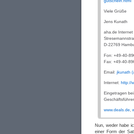
gutschein.html
Viele Grüße
Jens Kunath
aha.de Interne
Stresemannstr
D-22769 Hamb
Fon: +49-40-89
Fax: +49-40-89
Email:
jkunath (
Internet:
http:/
Eingetragen be
Geschäftsführe
www.deals.de
,
Nun, weder habe ic
einer Form der Sati