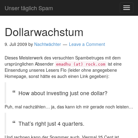
Unser täglich Spam
TOG
NAVI
Dollarwachstum
9. Juli 2009
by
Nachtwächter
Leave a Comment
Dieses Meisterwerk des versuchten Spambetruges mit dem
ursprünglichen Absender
ist eine
emadhu (at) rock.com
Einsendung unseres Lesers Flo (leider ohne angegebene
Homepage, sonst hätte es auch einen Link gegeben):
How about investing just one dollar?
Puh, mal nachzählen… ja, das kann ich mir gerade noch leisten…
That’s right just 4 quarters.
Und rechnen kann der Spammer auch. Viermal 25 Cent ist