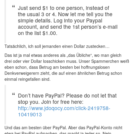
Just send $1 to one person, instead of
the usual 3 or 4. Now let me tell you the
simple details. Log into your Paypal
account, and send the 1st person’s e-mail
on the list $1.00.
Tatsächlich, ich soll jemanden einen Dollar zustecken…
Das ist ja mal etwas anderes als „das Übliche“, wo man gleich
drei oder vier Dollar losschicken muss. Unser Spammerchen weiß
eben schon, dass Betrug am besten bei hoffnungslosen
Denkverweigerern zieht, die auf einen ähnlichen Betrug schon
einmal reingefallen sind.
Don’t have PayPal? Please do not let that
stop you. Join for free here:
http://www.jdoqocy.com/click-2419758-
10419013
Und das am besten über PayPal. Aber das PayPal-Konto nicht
etwa bei PayPal aufmachen, das macht ja jeder so. Nein,