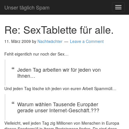
Unser täglich Spam
TOG
NAVI
Re: SexTablette für alle.
11. März 2009
by
Nachtwächter
Leave a Comment
Fehlt eigentlich nur noch der Sex…
Jeden Tag arbeiten wir für jeden von
Ihnen…
Und jeden Tag lösche ich jeden von euren Arbeit Spammüll…
Warum wählen Tausende Europäer
gerade unser Internet-Geschäft.???
Vielleicht, weil jeden Tag zig Millionen von Menschen in Europa
diesen Sondermüll in ihrem Posteingang finden. Da sind dann