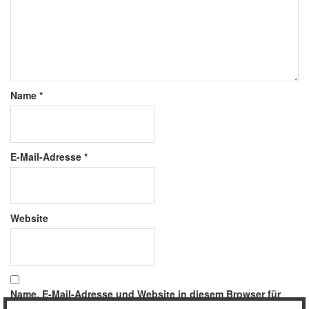
Name
*
E-Mail-Adresse
*
Website
Name, E-Mail-Adresse und Website in diesem Browser für
meinen nächsten Kommentar speichern.