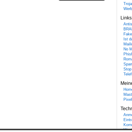
Troj
Wer
Link
Anti
BRA
Fake
Ist 
Maili
No M
Phis
Roma
Spa
Stop
Tele
Mein
Hom
Mast
Pixe
Tech
Anme
Eint
Komm
Word