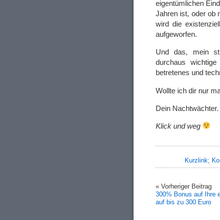
eigentümlichen Eind
Jahren ist, oder ob 
wird die existenzi
aufgeworfen.
Und das, mein sti
durchaus wichtige
betretenes und tech
Wollte ich dir nur m
Dein Nachtwächter.
Klick und weg
Kurzlink
;
Ko
« Vorheriger Beitrag
300% Bonus auf Ihre e
auf bis zu 300 Euro