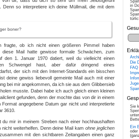
tt von dir, dass du dich so sehr um mein Selbstgefühl
Spam
in Do
Denn so interpretiere ich deine Müllmail, die mit dem
Spam
Spam
tür­l
Gesu
rger boner?
fragte, ob ich nicht einen größeren Pimmel haben
Erklä
h, diese Mail hatte gewisse formale Schwächen, zum
Arch
f den 1. Januar 1970 datiert, weil du vielleicht einen
Die 
ßen Schwengel hast, aber dafür dringend eines
FAQ
rfst, der sich mit den Internet-Standards ein bisschen
Impr
st deine gewiss liebevoll gemeinte Mail auch mit einer
Info
Juge
ng bei mir angekommen, da ich sie aus dem Glibbersieb
Spa
holen musste. Dabei habe ich auch gleich einen kleinen
ilclient gefunden, denn der mochte das von dir in einem
Gesp
n Format angegebene Datum gar nicht und interpretierte
Sie 
ar 3610.
Spen
unte
Bette
st du mir in meinem Streben nach einer hochhaushaften
Ein 
nicht weiterhelfen. Denn deine Mail kam
ohne jeglichen
oder
zusammen mit den sichtbaren Zeitangaben einen ganz
(gan