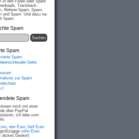
 in den Fo­ren oder Spam
wn­loads, Track­back-
, Re­fe­rer-Spam, Spam,
 und Spam. Und da­zu na­
ich Spam.
chte Spam
rte Spam
ivierte Spam
Datenschleuder-Seite
essum
rmatives zur Spam
ndschutz
m?
endete Spam
können mich mit einer
de über PayPal
rstützen, ich lebe vom
ln:
Euro
,
drei Euro
,
fünf Euro
 großzügige
zehn Euro
z dickes Danke!)