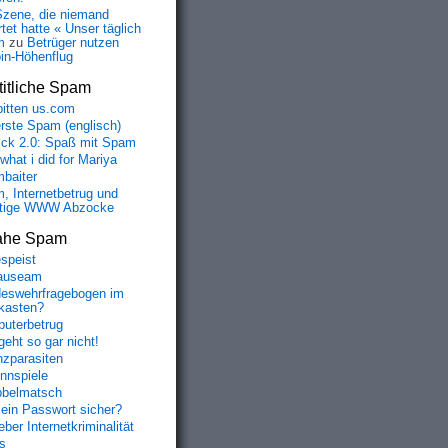
Szene, die niemand
tet hatte « Unser täglich
m
zu
Betrüger nutzen
oin-Höhenflug
itliche Spam
bitten us.com
erste Spam (englisch)
fick 2.0: Spaß mit Spam
 what i did for Mariya
baiter
, Internetbetrug und
tige WWW Abzocke
ahe Spam
speist
auseam
eswehrfragebogen im
fkasten?
uterbetrug
geht so gar nicht!
nzparasiten
nnspiele
belmatsch
mein Passwort sicher?
ber Internetkriminalität
s