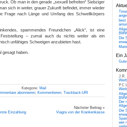
ruck. Ob man in den gerade „sexuell befreiten“ Siebziger
Aktu
man sich in weiter, grauer Zukunft befindet, immer wieder
Time
elle Frage nach Länge und Umfang des Schwellkörpers
ange
best 
arou
Allg
nkendes, spammendes Freundchen „Alick“, ist eine
BM
 Feststellung – zumal auch du nichts weiter als ein
Die 
nisch unfähiges Schweigen anzubieten hast.
erwar
Mari
al gesagt haben.
Ein J
Gute
Komm
J.R.
Wer
P.C.
Kategorie:
Mail
Wer
mmentare abonnieren
;
Kommentieren
;
Trackback-URI
Allg
BMW 
Der 
Allg
Nächster Beitrag »
Die 
rste Einzahlung
Viagra von der Krankenkasse
erwar
Spa
wer n
verli