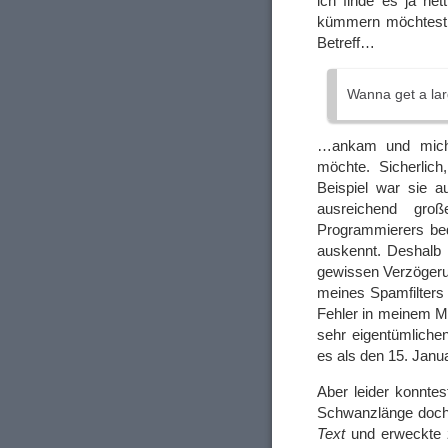
ich finde es ja ne
kümmern möchtest. 
Betreff…
Wanna get a la
…ankam und mich 
möchte. Sicherlic
Beispiel war sie au
ausreichend gro
Programmierers beda
auskennt. Deshalb i
gewissen Verzögeru
meines Spamfilters 
Fehler in meinem Ma
sehr eigentümliche
es als den 15. Janu
Aber leider konnte
Schwanzlänge doch 
Text
und erweckte 