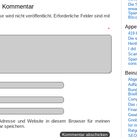
Die 
en Kommentar
erwar
Spa
 wird nicht veröffentlicht.
Erforderliche Felder sind mit
Bitc
Appet
mmentar
*
419.
Die 
Hirn
I did
Scam
Spam
sons
Bein
Abge
AdN
Bund
Brie
Comp
Das 
Fina
Gewi
Gnob
Adresse und Website in diesem Browser für meinen
Ist 
r speichern.
Ratge
SEO