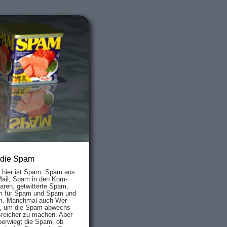
 die Spam
s hier ist Spam. Spam aus
Mail, Spam in den Kom­
aren, ge­twit­ter­te Spam,
 für Spam und Spam und
. Manch­mal auch Wer­
, um die Spam ab­wechs­
­reich­er zu mach­en. Aber
ber­wiegt die Spam, ob