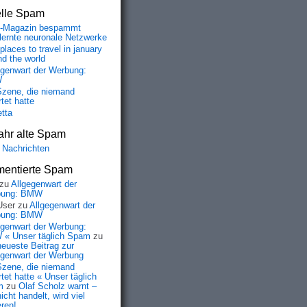
elle Spam
-Magazin bespammt
lernte neuronale Netzwerke
places to travel in january
nd the world
egenwart der Werbung:
W
Szene, die niemand
tet hatte
etta
ahr alte Spam
 Nachrichten
entierte Spam
zu
Allgegenwart der
bung: BMW
User
zu
Allgegenwart der
bung: BMW
egenwart der Werbung:
« Unser täglich Spam
zu
neueste Beitrag zur
egenwart der Werbung
Szene, die niemand
tet hatte « Unser täglich
m
zu
Olaf Scholz warnt –
icht handelt, wird viel
eren!