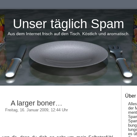
Unser täglich Spam
Aus dem Internet frisch auf den Tisch. Köstlich und aromatisch.
Über
A larger boner…
Alle
der 
Freitag, 16. Januar 2009, 12:44 Uhr
men­t
Spam
Spam
bung
,
lungs
es ü