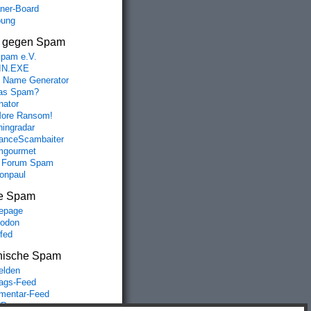
aner-Board
bung
s gegen Spam
spam e.V.
IN.EXE
 Name Generator
das Spam?
nator
ore Ransom!
hingradar
nceScambaiter
mgourmet
 Forum Spam
fonpaul
e Spam
epage
odon
lfed
nische Spam
lden
rags-Feed
entar-Feed
Press.org