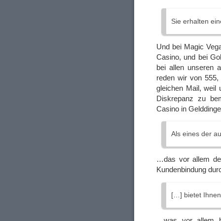
Sie erhalten ei
Und bei Magic Vega
Casino, und bei Go
bei allen unseren
reden wir von 555,
gleichen Mail, weil
Diskrepanz zu be
Casino in Geldding
Als eines der a
…das vor allem des
Kundenbindung durc
[…] bietet Ihne
…was vor allem be