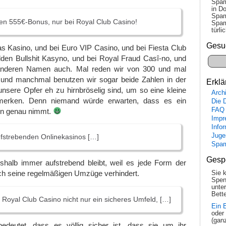
Spam
in Do
Spam
nen 555€-Bonus, nur bei Royal Club Casino!
Spam
tür­l
Gesu
s Kasino, und bei Euro VIP Casino, und bei Fiesta Club
lden Bullshit Kasyno, und bei Royal Fraud Casî-no, und
 anderen Namen auch. Mal reden wir von 300 und mal
 und manchmal benutzen wir sogar beide Zahlen in der
Erklä
 unsere Opfer eh zu hirnbröselig sind, um so eine kleine
Arch
merken. Denn niemand würde erwarten, dass es ein
Die 
FAQ
en genau nimmt.
Impr
Info
Juge
ufstrebenden Onlinekasinos […]
Spa
Gesp
halb immer aufstrebend bleibt, weil es jede Form der
h seine regelmäßigen Umzüge verhindert.
Sie 
Spen
unte
Bette
n Royal Club Casino nicht nur ein sicheres Umfeld, […]
Ein 
oder
(gan
deutet, dass es völlig sicher ist, dass sie um ihr