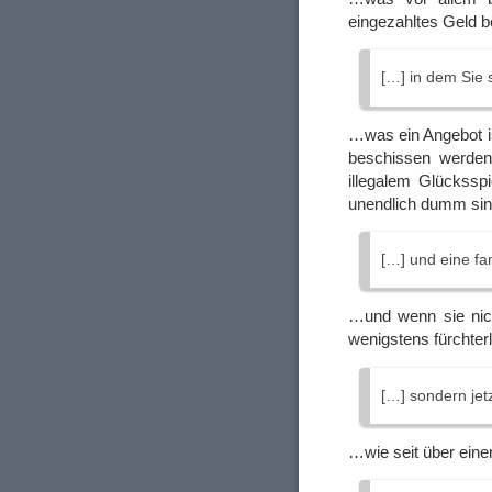
eingezahltes Geld 
[…] in dem Sie 
…was ein Angebot ist
beschissen werden
illegalem Glückssp
unendlich dumm sind
[…] und eine fa
…und wenn sie nic
wenigstens fürchterl
[…] sondern jet
…wie seit über ein