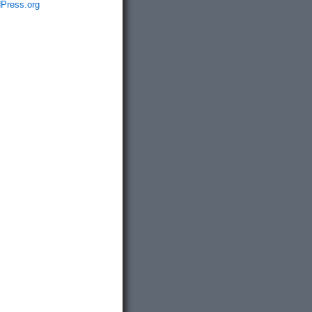
Press.org