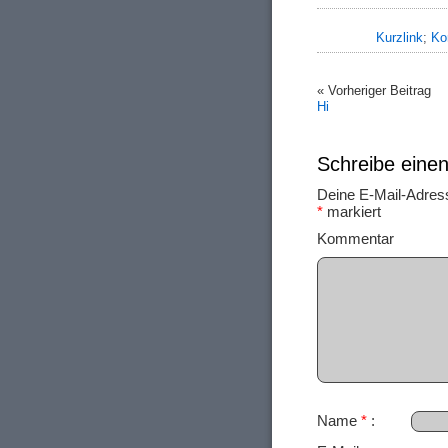
Kurzlink
;
Ko
« Vorheriger Beitrag
Hi
Schreibe ein
Deine E-Mail-Adresse
*
markiert
Ko
Name
*