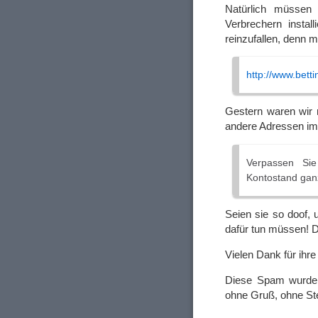
Natürlich müssen
Verbrechern instal
reinzufallen, denn 
http://www.bett
Gestern waren wir 
andere Adressen im 
Verpassen Sie
Kontostand gan
Seien sie so doof, 
dafür tun müssen! D
Vielen Dank für ih
Diese Spam wurde m
ohne Gruß, ohne Ste