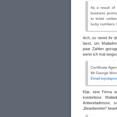
As a result of 
business promo
to ticket umbe
lucky numbers 3
Ach, so nennt ihr d
lasst, um Mailadr
paar Zahlen gezoge
wenn ich mal wegs
Certificate Agen
Mr.George Mon
Email:toyotapr
Klar, eine Firma w
kostenlose Mail
Antwortadresse, 
„Beantworten“ bean