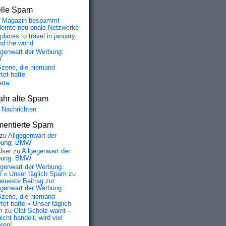
elle Spam
-Magazin bespammt
lernte neuronale Netzwerke
places to travel in january
nd the world
egenwart der Werbung:
W
Szene, die niemand
tet hatte
etta
ahr alte Spam
 Nachrichten
entierte Spam
zu
Allgegenwart der
bung: BMW
User
zu
Allgegenwart der
bung: BMW
egenwart der Werbung:
« Unser täglich Spam
zu
neueste Beitrag zur
egenwart der Werbung
Szene, die niemand
tet hatte « Unser täglich
m
zu
Olaf Scholz warnt –
icht handelt, wird viel
eren!