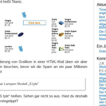
t heißt Titanic.
Aktu
Time
ange
best 
arou
Allg
BM
Die 
erwar
Mari
Ein J
Gute
Komm
ierung von Grafiken in einer HTML-Mail üben wir aber
J.R.
n bisschen, bevor wir die Spam an ein paar Millionen
Wer
P.C.
n!
Wer
Allg
BMW 
lar Lampen Modell „S tyle“
Der 
Allg
Die 
e „S tyle“ heißen. Sehen gar nicht so aus. Hast du deshalb
erwar
Spa
reingetippt?
wer n
verli