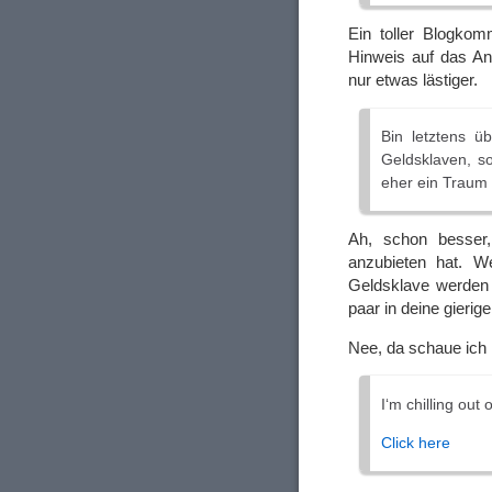
Ein toller Blogkom
Hinweis auf das An
nur etwas lästiger.
Bin letztens ü
Geldsklaven, so
eher ein Traum
Ah, schon besser
anzubieten hat. W
Geldsklave werden –
paar in deine gierig
Nee, da schaue ich 
I‘m chilling ou
Click here