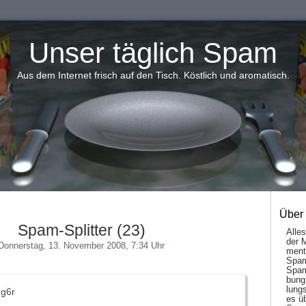
Unser täglich Spam
Aus dem Internet frisch auf den Tisch. Köstlich und aromatisch.
Über
Spam-Splitter (23)
Alle
der 
Donnerstag, 13. November 2008, 7:34 Uhr
men­t
Spam
Spam
bung
lungs
g6r
es ü