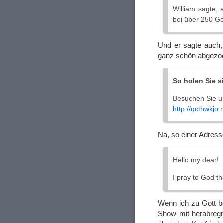
William sagte,
bei über 250 G
Und er sagte auch
ganz schön abgezoc
So holen Sie s
Besuchen Sie u
http://qcthwkjo
Na, so einer Adresse
Hello my dear!
I pray to God t
Wenn ich zu Gott b
Show mit herabreg