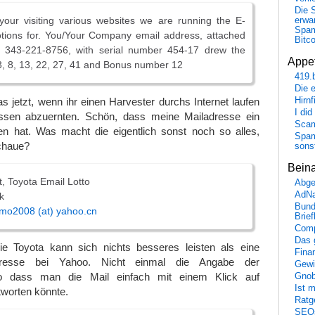
Die 
your visiting various websites we are running the E-
erwar
Spa
tions for. You/Your Company email address, attached
Bitc
r 343-221-8756, with serial number 454-17 drew the
Appet
, 8, 13, 22, 27, 41 and Bonus number 12
419.
Die 
as jetzt, wenn ihr einen Harvester durchs Internet laufen
Hirn
I did
essen abzuernten. Schön, dass meine Mailadresse ein
Scam
n hat. Was macht die eigentlich sonst noch so alles,
Spam
chaue?
sons
Bein
t, Toyota Email Lotto
Abge
AdN
k
Bund
omo2008 (at) yahoo.cn
Brie
Comp
Das 
ie Toyota kann sich nichts besseres leisten als eine
Fina
adresse bei Yahoo. Nicht einmal die Angabe der
Gewi
so dass man die Mail einfach mit einem Klick auf
Gnob
Ist 
tworten könnte.
Ratge
SEO