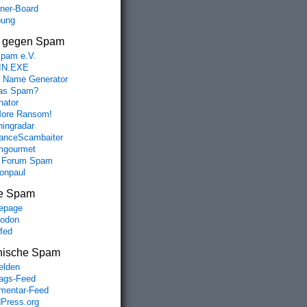
aner-Board
bung
s gegen Spam
spam e.V.
IN.EXE
 Name Generator
das Spam?
nator
ore Ransom!
hingradar
nceScambaiter
mgourmet
 Forum Spam
fonpaul
e Spam
epage
odon
lfed
nische Spam
lden
rags-Feed
entar-Feed
Press.org