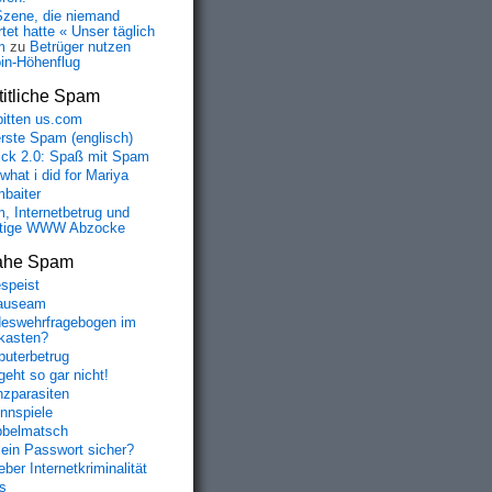
Szene, die niemand
tet hatte « Unser täglich
m
zu
Betrüger nutzen
oin-Höhenflug
itliche Spam
bitten us.com
erste Spam (englisch)
fick 2.0: Spaß mit Spam
 what i did for Mariya
baiter
, Internetbetrug und
tige WWW Abzocke
ahe Spam
speist
auseam
eswehrfragebogen im
fkasten?
uterbetrug
geht so gar nicht!
nzparasiten
nnspiele
belmatsch
mein Passwort sicher?
ber Internetkriminalität
s