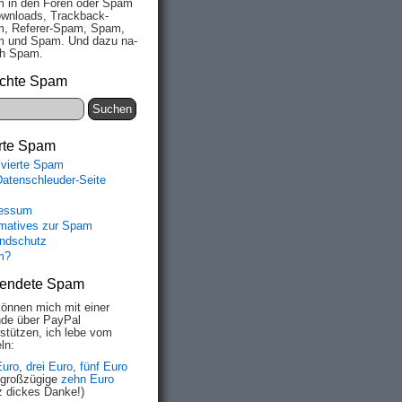
 in den Fo­ren oder Spam
wn­loads, Track­back-
, Re­fe­rer-Spam, Spam,
 und Spam. Und da­zu na­
ich Spam.
chte Spam
rte Spam
ivierte Spam
Datenschleuder-Seite
essum
rmatives zur Spam
ndschutz
m?
endete Spam
können mich mit einer
de über PayPal
rstützen, ich lebe vom
ln:
Euro
,
drei Euro
,
fünf Euro
 großzügige
zehn Euro
z dickes Danke!)