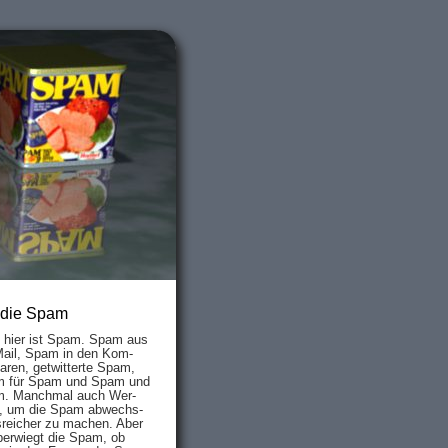
 die Spam
s hier ist Spam. Spam aus
Mail, Spam in den Kom­
aren, ge­twit­ter­te Spam,
 für Spam und Spam und
. Manch­mal auch Wer­
, um die Spam ab­wechs­
­reich­er zu mach­en. Aber
ber­wiegt die Spam, ob