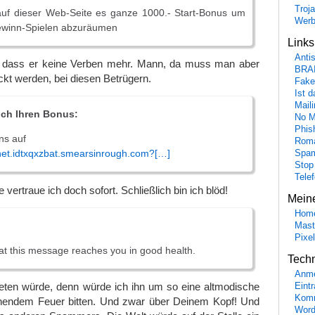
Troj
 auf dieser Web-Seite es ganze 1000.- Start-Bonus um
Wer
ewinn-Spielen abzuräumen
Link
Anti
, dass er keine Verben mehr. Mann, da muss man aber
BRA
kt werden, bei diesen Betrügern.
Fake
Ist 
Maili
ich Ihren Bonus:
No M
Phis
ns auf
Roma
.net.idtxqxzbat.smearsinrough.com?[…]
Spa
Stop
Tele
 vertraue ich doch sofort. Schließlich bin ich blöd!
Mein
Hom
Mast
Pixe
hat this message reaches you in good health.
Tech
Anme
eten würde, denn würde ich ihn um so eine altmodische
Eint
Komm
nendem Feuer bitten. Und zwar über Deinem Kopf! Und
Word