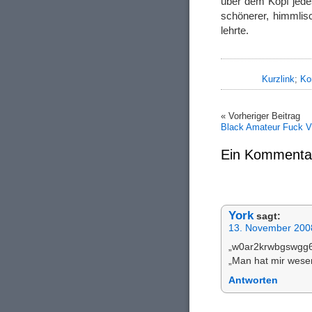
über dem Kopf jede
schönerer, himmlisc
lehrte.
Kurzlink
;
Ko
« Vorheriger Beitrag
Black Amateur Fuck V
Ein Kommenta
York
sagt:
13. November 200
„w0ar2krwbgswgg6r“
„Man hat mir wesen
Antworten