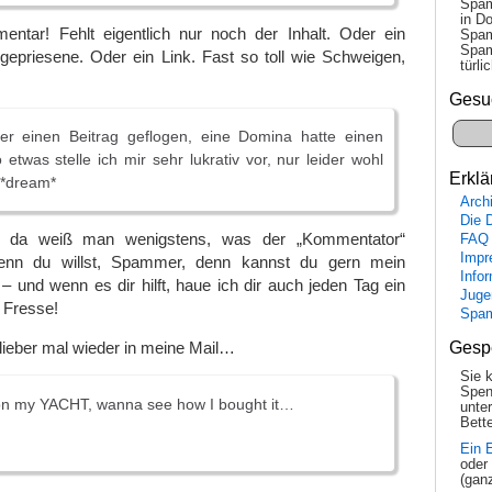
Spam
in Do
mentar! Fehlt eigentlich nur noch der Inhalt. Oder ein
Spam
Spam
gepriesene. Oder ein Link. Fast so toll wie Schweigen,
tür­l
Gesu
ber einen Beitrag geflogen, eine Domina hatte einen
 etwas stelle ich mir sehr lukrativ vor, nur leider wohl
Erklä
 *dream*
Arch
Die 
, da weiß man wenigstens, was der „Kommentator“
FAQ
Impr
enn du willst, Spammer, denn kannst du gern mein
Info
 und wenn es dir hilft, haue ich dir auch jeden Tag ein
Juge
e Fresse!
Spa
Gesp
lieber mal wieder in meine Mail…
Sie 
Spen
t on my YACHT, wanna see how I bought it…
unte
Bette
Ein 
oder
(gan