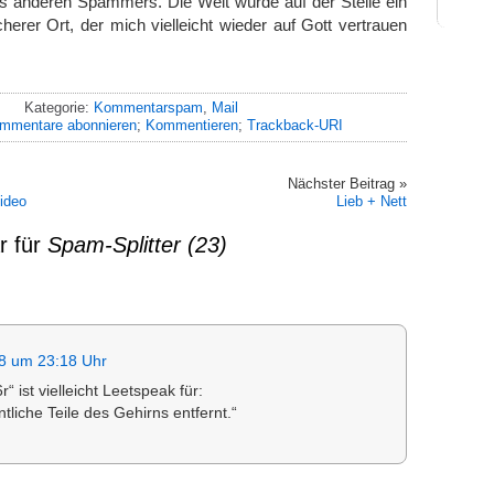
s anderen Spammers. Die Welt würde auf der Stelle ein
herer Ort, der mich vielleicht wieder auf Gott vertrauen
Kategorie:
Kommentarspam
,
Mail
mmentare abonnieren
;
Kommentieren
;
Trackback-URI
Nächster Beitrag »
ideo
Lieb + Nett
r für
Spam-Splitter (23)
8 um 23:18 Uhr
 ist vielleicht Leetspeak für:
tliche Teile des Gehirns entfernt.“