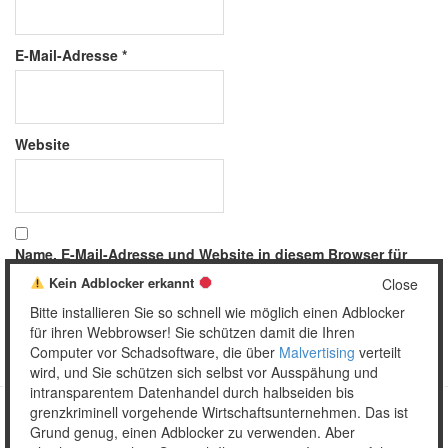
E-Mail-Adresse
*
Website
Name, E-Mail-Adresse und Website in diesem Browser für
meinen nächsten Kommentar speichern.
Kein Adblocker erkannt
Close
Bitte installieren Sie so schnell wie möglich einen Adblocker
für ihren Webbrowser! Sie schützen damit die Ihren
Computer vor Schadsoftware, die über
Malvertising
verteilt
wird, und Sie schützen sich selbst vor Ausspähung und
intransparentem Datenhandel durch halbseiden bis
grenzkriminell vorgehende Wirtschaftsunternehmen. Das ist
Grund genug, einen Adblocker zu verwenden. Aber
Copyright © 2026 Unser täglich Spam.