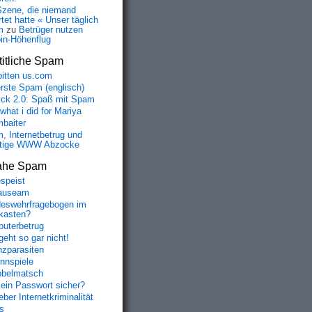
Szene, die niemand
tet hatte « Unser täglich
m
zu
Betrüger nutzen
oin-Höhenflug
itliche Spam
bitten us.com
erste Spam (englisch)
fick 2.0: Spaß mit Spam
 what i did for Mariya
baiter
, Internetbetrug und
tige WWW Abzocke
ahe Spam
speist
auseam
eswehrfragebogen im
fkasten?
uterbetrug
geht so gar nicht!
nzparasiten
nnspiele
belmatsch
mein Passwort sicher?
ber Internetkriminalität
s