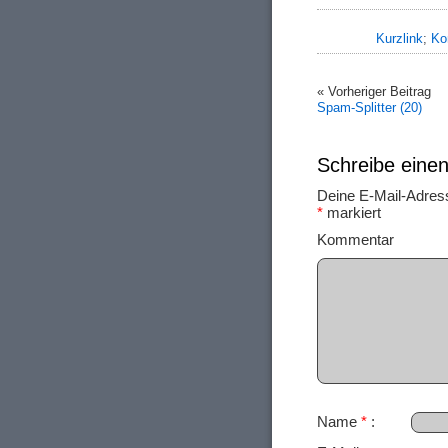
Kurzlink
;
Ko
« Vorheriger Beitrag
Spam-Splitter (20)
Schreibe ein
Deine E-Mail-Adresse
*
markiert
Ko
Name
*