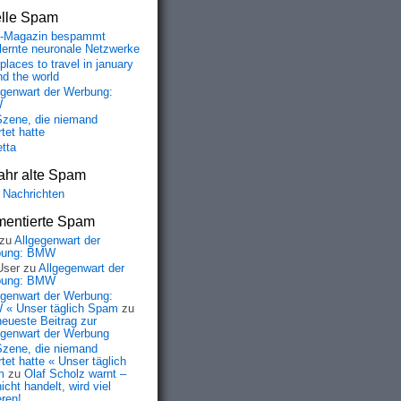
elle Spam
-Magazin bespammt
lernte neuronale Netzwerke
places to travel in january
nd the world
egenwart der Werbung:
W
Szene, die niemand
tet hatte
etta
ahr alte Spam
 Nachrichten
entierte Spam
zu
Allgegenwart der
bung: BMW
User
zu
Allgegenwart der
bung: BMW
egenwart der Werbung:
« Unser täglich Spam
zu
neueste Beitrag zur
egenwart der Werbung
Szene, die niemand
tet hatte « Unser täglich
m
zu
Olaf Scholz warnt –
icht handelt, wird viel
eren!