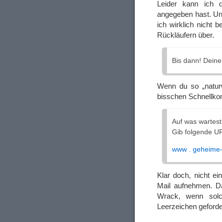
Leider kann ich d
angegeben hast. Un
ich wirklich nicht b
Rückläufern über.
Bis dann! Deine
Wenn du so „naturw
bisschen Schnellko
Auf was wartes
Gib folgende UR
www . geheime-
Klar doch, nicht ei
Mail aufnehmen. D
Wrack, wenn solch
Leerzeichen geforde