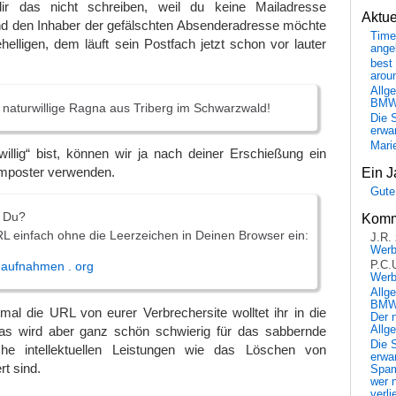
ir das nicht schreiben, weil du keine Mailadresse
Aktu
d den Inhaber der gefälschten Absenderadresse möchte
Time
ehelligen, dem läuft sein Postfach jetzt schon vor lauter
ange
best 
arou
Allg
BM
 naturwillige Ragna aus Triberg im Schwarzwald!
Die 
erwar
Mari
illig“ bist, können wir ja nach deiner Erschießung ein
mposter verwenden.
Ein J
Gute
t Du?
Komm
L einfach ohne die Leerzeichen in Deinen Browser ein:
J.R.
Wer
P.C.
aufnahmen . org
Wer
Allg
BMW 
nmal die URL von eurer Verbrechersite wolltet ihr in die
Der 
as wird aber ganz schön schwierig für das sabbernde
Allg
Die 
e intellektuellen Leistungen wie das Löschen von
erwar
rt sind.
Spa
wer n
verli