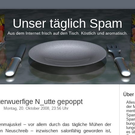
Unser täglich Spam
Aus dem Internet frisch auf den Tisch. Köstlich und aromatisch.
Über
erwuerfige N_utte gepoppt
Alle
der 
Montag, 20. Oktober 2008, 23:56 Uhr
men­t
Spam
Spam
bung
nmajuskel – vor allem durch das tägliche Mühen der
lungs
n Neuschreib – inzwischen salonfähig geworden ist,
es ü