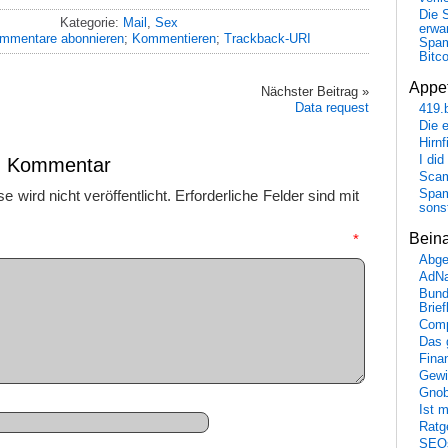
Die 
Kategorie:
Mail
,
Sex
erwar
mmentare abonnieren
;
Kommentieren
;
Trackback-URI
Spa
Bitc
Appet
Nächster Beitrag »
Data request
419.
Die 
Hirn
I did
en Kommentar
Scam
 wird nicht veröffentlicht.
Erforderliche Felder sind mit
Spam
sons
Bein
mmentar
*
Abge
AdN
Bund
Brie
Comp
Das 
Fina
Gewi
Gnob
Ist 
Ratge
SEO