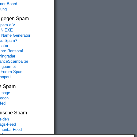
aner-Board
bung
s gegen Spam
spam e.V.
IN.EXE
 Name Generator
das Spam?
nator
ore Ransom!
hingradar
nceScambaiter
mgourmet
 Forum Spam
fonpaul
e Spam
epage
odon
lfed
nische Spam
lden
rags-Feed
entar-Feed
Press.org