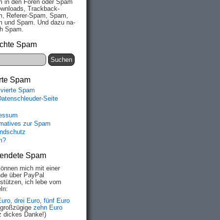
 in den Fo­ren oder Spam
wn­loads, Track­back-
, Re­fe­rer-Spam, Spam,
 und Spam. Und da­zu na­
ich Spam.
chte Spam
rte Spam
ivierte Spam
Datenschleuder-Seite
essum
rmatives zur Spam
ndschutz
m?
endete Spam
können mich mit einer
de über PayPal
rstützen, ich lebe vom
ln:
Euro
,
drei Euro
,
fünf Euro
 großzügige
zehn Euro
z dickes Danke!)