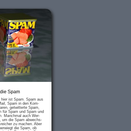
 die Spam
s hier ist Spam. Spam aus
Mail, Spam in den Kom­
aren, ge­twit­ter­te Spam,
 für Spam und Spam und
. Manch­mal auch Wer­
, um die Spam ab­wechs­
­reich­er zu mach­en. Aber
ber­wiegt die Spam, ob