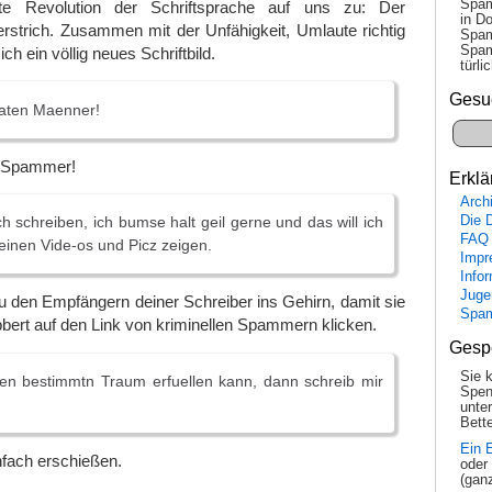
Spam
e Revolution der Schriftsprache auf uns zu: Der
in Do
rstrich. Zusammen mit der Unfähigkeit, Umlaute richtig
Spam
Spam
ich ein völlig neues Schriftbild.
tür­l
Gesu
naten Maenner!
n Spammer!
Erklä
Arch
Die 
ch schreiben, ich bumse halt geil gerne und das will ich
FAQ
meinen Vide-os und Picz zeigen.
Impr
Info
Juge
du den Empfängern deiner Schreiber ins Gehirn, damit sie
Spa
ert auf den Link von kriminellen Spammern klicken.
Gesp
Sie 
inen bestimmtn Traum erfuellen kann, dann schreib mir
Spen
unte
Bette
Ein 
nfach erschießen.
oder
(gan