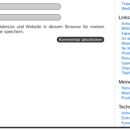
Troj
Wer
Link
Anti
Adresse und Website in diesem Browser für meinen
BRA
r speichern.
Fake
Ist 
Maili
No M
Phis
Roma
Spa
Stop
Tele
Mein
Hom
Mast
Pixe
Tech
Anme
Eint
Komm
Word