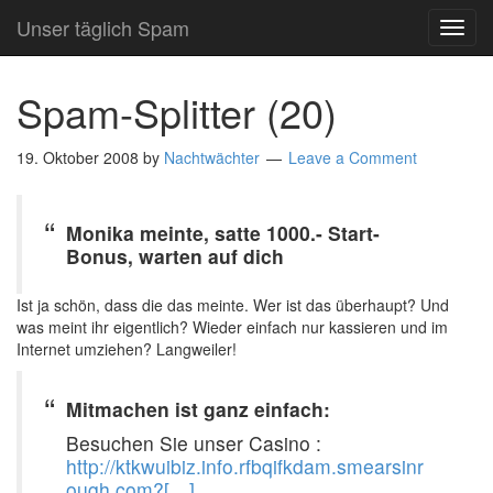
Unser täglich Spam
TOG
NAVI
Spam-Splitter (20)
19. Oktober 2008
by
Nachtwächter
Leave a Comment
Monika meinte, satte 1000.- Start-
Bonus, warten auf dich
Ist ja schön, dass die das meinte. Wer ist das überhaupt? Und
was meint ihr eigentlich? Wieder einfach nur kassieren und im
Internet umziehen? Langweiler!
Mitmachen ist ganz einfach:
Besuchen Sie unser Casino :
http://ktkwuibiz.info.rfbqifkdam.smearsinr
ough.com?[…]