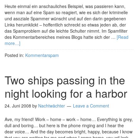
Heute einmal ein anschauliches Beispiel, was passieren kann,
wenn man auf eine Spam so reagiert, wie es sich der kriminelle
und asoziale Spammer wünscht und auf den darin gegebenen
Links herumklickt – hoffentlich schreckt so etwas jeden ab, der
das Spamproblem auf die leichte Schulter nimmt. Im Spamfilter
des Kommentarbereiches meines Blogs hatte sich der …
[Read
more…]
Posted in:
Kommentarspam
Two ships passing in the
night looking for a harbor
24. Juni 2008
by
Nachtwächter
Leave a Comment
Ave, my friend! Work – home – work – home… Everything is grey,
dull and boring… but here is the phone ringing and I hear the
dear voice… And the day becomes bright, happy, because I know
that you are waiting for me and when I come home, you wil lask