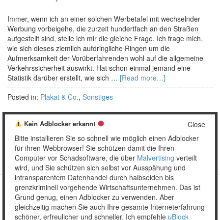
Immer, wenn ich an einer solchen Werbetafel mit wechselnder
Werbung vorbeigehe, die zurzeit hundertfach an den Straßen
aufgestellt sind, stelle ich mir die gleiche Frage. Ich frage mich,
wie sich dieses ziemlich aufdringliche Ringen um die
Aufmerksamkeit der Vorüberfahrenden wohl auf die allgemeine
Verkehrssicherheit auswirkt. Hat schon einmal jemand eine
Statistik darüber erstellt, wie sich …
[Read more…]
Posted in:
Plakat & Co.
,
Sonstiges
Kein Adblocker erkannt
Close
Bitte installieren Sie so schnell wie möglich einen Adblocker
1
2
3
Weiter »
für ihren Webbrowser! Sie schützen damit die Ihren
Computer vor Schadsoftware, die über
Malvertising
verteilt
wird, und Sie schützen sich selbst vor Ausspähung und
intransparentem Datenhandel durch halbseiden bis
grenzkriminell vorgehende Wirtschaftsunternehmen. Das ist
Grund genug, einen Adblocker zu verwenden. Aber
Copyright © 2026 Unser täglich Spam.
gleichzeitig machen Sie auch Ihre gesamte Interneterfahrung
Mobile
WordPress Theme by themehall.com
schöner, erfreulicher und schneller. Ich empfehle
uBlock