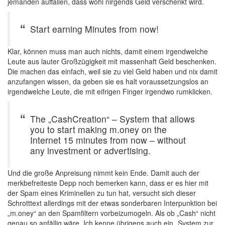
jemanden auffallen, dass wohl nirgends Geld verschenkt wird.
Start earning Minutes from now!
Klar, können muss man auch nichts, damit einem irgendwelche
Leute aus lauter Großzügigkeit mit massenhaft Geld beschenken.
Die machen das einfach, weil sie zu viel Geld haben und nix damit
anzufangen wissen, da geben sie es halt voraussetzungslos an
irgendwelche Leute, die mit eifrigen Finger irgendwo rumklicken.
The „CashCreation“ – System that allows
you to start making m.oney on the
Internet 15 minutes from now – without
any investment or advertising.
Und die große Anpreisung nimmt kein Ende. Damit auch der
merkbefreiteste Depp noch bemerken kann, dass er es hier mit
der Spam eines Kriminellen zu tun hat, versucht sich dieser
Schrotttext allerdings mit der etwas sonderbaren Interpunktion bei
„m.oney“ an den Spamfiltern vorbeizumogeln. Als ob „Cash“ nicht
genau so anfällig wäre. Ich kenne übrigens auch ein „System zur