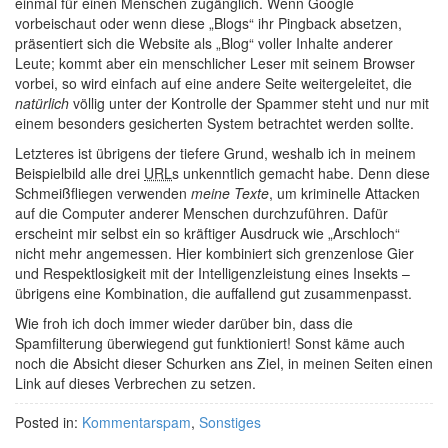
einmal für einen Menschen zugänglich. Wenn Google
vorbeischaut oder wenn diese „Blogs“ ihr Pingback absetzen,
präsentiert sich die Website als „Blog“ voller Inhalte anderer
Leute; kommt aber ein menschlicher Leser mit seinem Browser
vorbei, so wird einfach auf eine andere Seite weitergeleitet, die
natürlich
völlig unter der Kontrolle der Spammer steht und nur mit
einem besonders gesicherten System betrachtet werden sollte.
Letzteres ist übrigens der tiefere Grund, weshalb ich in meinem
Beispielbild alle drei
URL
s unkenntlich gemacht habe. Denn diese
Schmeißfliegen verwenden
meine Texte
, um kriminelle Attacken
auf die Computer anderer Menschen durchzuführen. Dafür
erscheint mir selbst ein so kräftiger Ausdruck wie „Arschloch“
nicht mehr angemessen. Hier kombiniert sich grenzenlose Gier
und Respektlosigkeit mit der Intelligenzleistung eines Insekts –
übrigens eine Kombination, die auffallend gut zusammenpasst.
Wie froh ich doch immer wieder darüber bin, dass die
Spamfilterung überwiegend gut funktioniert! Sonst käme auch
noch die Absicht dieser Schurken ans Ziel, in meinen Seiten einen
Link auf dieses Verbrechen zu setzen.
Posted in:
Kommentarspam
,
Sonstiges