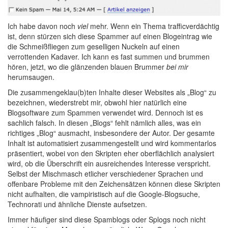
Ich habe davon noch
viel
mehr. Wenn ein Thema trafficverdächtig
ist, denn stürzen sich diese Spammer auf einen Blogeintrag wie
die Schmeißfliegen zum geselligen Nuckeln auf einen
verrottenden Kadaver. Ich kann es fast summen und brummen
hören, jetzt, wo die glänzenden blauen Brummer
bei mir
herumsaugen.
Die zusammengeklau(b)ten Inhalte dieser Websites als „Blog“ zu
bezeichnen, wiederstrebt mir, obwohl hier natürlich eine
Blogsoftware zum Spammen verwendet wird. Dennoch ist es
sachlich falsch. In diesen „Blogs“ fehlt nämlich alles, was ein
richtiges „Blog“ ausmacht, insbesondere der Autor. Der gesamte
Inhalt ist automatisiert zusammengestellt und wird kommentarlos
präsentiert, wobei von den Skripten eher oberflächlich analysiert
wird, ob die Überschrift ein ausreichendes Interesse verspricht.
Selbst der Mischmasch etlicher verschiedener Sprachen und
offenbare Probleme mit den Zeichensätzen können diese Skripten
nicht aufhalten, die vampiristisch auf die Google-Blogsuche,
Technorati und ähnliche Dienste aufsetzen.
Immer häufiger sind diese Spamblogs oder Splogs noch nicht