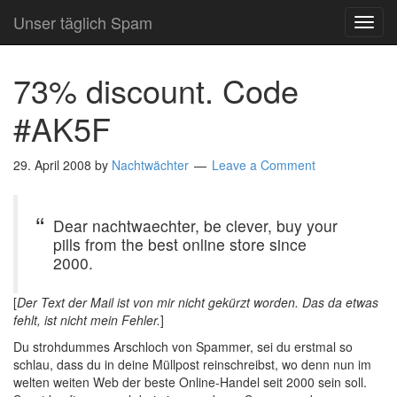
Unser täglich Spam
TOG
NAVI
73% discount. Code
#AK5F
29. April 2008
by
Nachtwächter
Leave a Comment
Dear nachtwaechter, be clever, buy your
pills from the best online store since
2000.
[
Der Text der Mail ist von mir nicht gekürzt worden. Das da etwas
fehlt, ist nicht mein Fehler.
]
Du strohdummes Arschloch von Spammer, sei du erstmal so
schlau, dass du in deine Müllpost reinschreibst, wo denn nun im
welten weiten Web der beste Online-Handel seit 2000 sein soll.