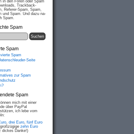
 in den Fo­ren oder Spam
wn­loads, Track­back-
, Re­fe­rer-Spam, Spam,
 und Spam. Und da­zu na­
ich Spam.
chte Spam
rte Spam
ivierte Spam
Datenschleuder-Seite
essum
rmatives zur Spam
ndschutz
m?
endete Spam
können mich mit einer
de über PayPal
rstützen, ich lebe vom
ln:
Euro
,
drei Euro
,
fünf Euro
 großzügige
zehn Euro
z dickes Danke!)