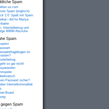
itliche Spam
bitten us.com
erste Spam (englisch)
fick 2.0: Spaß mit Spam
 what i did for Mariya
baiter
, Internetbetrug und
tige WWW Abzocke
ahe Spam
speist
auseam
eswehrfragebogen im
fkasten?
uterbetrug
geht so gar nicht!
nzparasiten
nnspiele
belmatsch
mein Passwort sicher?
ber Internetkriminalität
s
aner-Board
bung
s gegen Spam