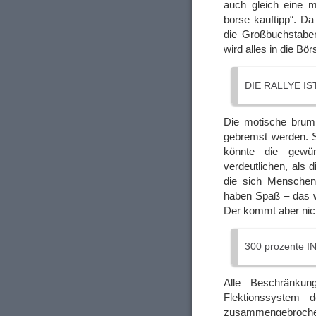
auch gleich eine m
borse kauftipp“. D
die Großbuchstabe
wird alles in die Bö
DIE RALLYE I
Die motische brum
gebremst werden. S
könnte die gewü
verdeutlichen, als 
die sich Menschen
haben Spaß – das w
Der kommt aber nic
300 prozente I
Alle Beschränku
Flektionssystem 
zusammengebrochen