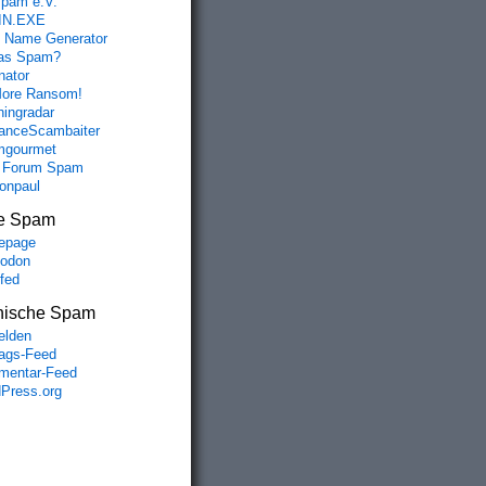
spam e.V.
IN.EXE
 Name Generator
das Spam?
nator
ore Ransom!
hingradar
nceScambaiter
mgourmet
 Forum Spam
fonpaul
e Spam
epage
odon
lfed
nische Spam
lden
rags-Feed
entar-Feed
Press.org