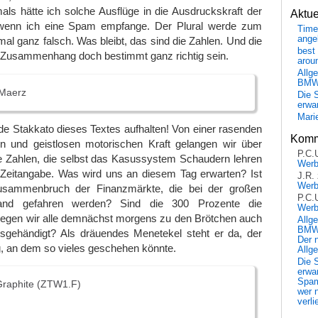
s hätte ich solche Ausflüge in die Ausdruckskraft der
Aktu
 wenn ich eine Spam empfange. Der Plural werde zum
Time
ange
mal ganz falsch. Was bleibt, das sind die Zahlen. Und die
best 
 Zusammenhang doch bestimmt ganz richtig sein.
arou
Allg
BM
Maerz
Die 
erwar
Mari
de Stakkato dieses Textes aufhalten! Von einer rasenden
Komm
n und geistlosen motorischen Kraft gelangen wir über
P.C.
e Zahlen, die selbst das Kasussystem Schaudern lehren
Wer
n Zeitangabe. Was wird uns an diesem Tag erwarten? Ist
J.R.
Wer
usammenbruch der Finanzmärkte, die bei der großen
P.C.
and gefahren werden? Sind die 300 Prozente die
Wer
kriegen wir alle demnächst morgens zu den Brötchen auch
Allg
BMW 
gehändigt? Als dräuendes Menetekel steht er da, der
Der 
, an dem so vieles geschehen könnte.
Allg
Die 
erwar
Spa
Graphite (ZTW1.F)
wer n
verli