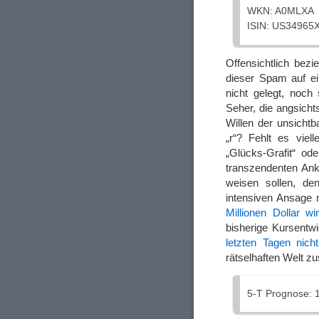
WKN: A0MLXA
ISIN: US34965
Offensichtlich bezi
dieser Spam auf ei
nicht gelegt, noch 
Seher, die angsich
Willen der unsicht
„r“? Fehlt es viel
„Glücks-Grafit“ od
transzendenten Ank
weisen sollen, de
intensiven Ansage n
Millionen Dollar wi
bisherige Kursentwi
letzten Tagen nicht
rätselhaften Welt 
5-T Prognose: 