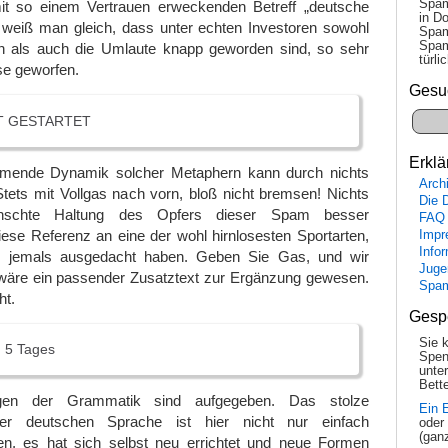
Spam
it so einem Vertrauen erweckenden Betreff „deutsche
in Do
a weiß man gleich, dass unter echten Investoren sowohl
Spam
Spam
n als auch die Umlaute knapp geworden sind, so sehr
tür­l
rse geworfen.
Gesu
ST GESTARTET
Erklä
mende Dynamik solcher Metaphern kann durch nichts
Arch
tets mit Vollgas nach vorn, bloß nicht bremsen! Nichts
Die 
nschte Haltung des Opfers dieser Spam besser
FAQ
diese Referenz an eine der wohl hirnlosesten Sportarten,
Impr
Info
 jemals ausgedacht haben. Geben Sie Gas, und wir
Juge
äre ein passender Zusatztext zur Ergänzung gewesen.
Spa
ht.
Gesp
Sie 
N 5 Tages
Spen
unte
Bette
ngen der Grammatik sind aufgegeben. Das stolze
Ein 
der deutschen Sprache ist hier nicht nur einfach
oder
(gan
, es hat sich selbst neu errichtet und neue Formen