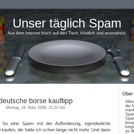
Unser täglich Spam
Aus dem Internet frisch auf den Tisch. Köstlich und aromatisch.
Über
deutsche borse kauftipp
Alle
der 
Montag, 24. März 2008, 22:33 Uhr
men­t
Spam
Spam
bung
! So eine Spam mit der Aufforderung, irgendwelche
lungs
 kaufen, die hatte ich schon lange nicht mehr. Und dann
es ü