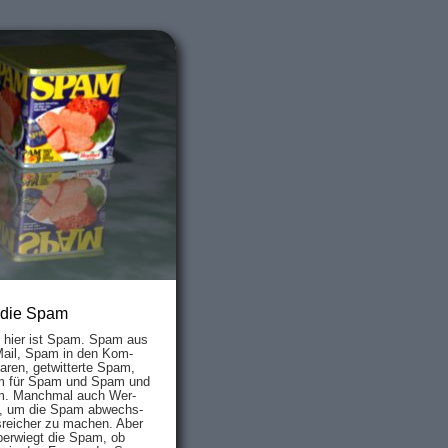
 die Spam
s hier ist Spam. Spam aus
Mail, Spam in den Kom­
aren, ge­twit­ter­te Spam,
 für Spam und Spam und
. Manch­mal auch Wer­
, um die Spam ab­wechs­
­reich­er zu mach­en. Aber
ber­wiegt die Spam, ob