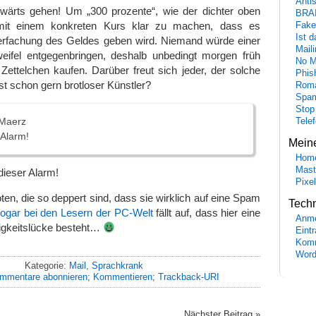
Anti
fwärts gehen! Um „300 prozente“, wie der dichter oben
BRA
mit einem konkreten Kurs klar zu machen, dass es
Fake
Ist 
ierfachung des Geldes geben wird. Niemand würde einer
Maili
ifel entgegenbringen, deshalb unbedingt morgen früh
No M
 Zettelchen kaufen. Darüber freut sich jeder, der solche
Phis
ist schon gern brotloser Künstler?
Roma
Spa
Stop
Maerz
Tele
 Alarm!
Mein
Hom
Mast
dieser Alarm!
Pixe
ioten, die so deppert sind, dass sie wirklich auf eine Spam
Tech
ogar bei den Lesern der PC-Welt
fällt auf, dass hier eine
Anme
igkeitslücke besteht…
Eint
Komm
Word
Kategorie:
Mail
,
Sprachkrank
mmentare abonnieren
;
Kommentieren
;
Trackback-URI
Nächster Beitrag »