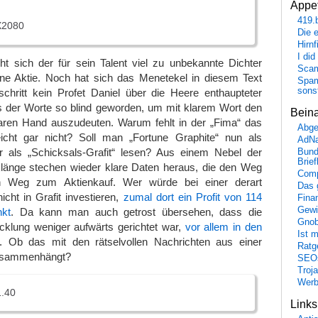
Appet
419.
X2080
Die 
Hirn
I did
eht sich der für sein Talent viel zu unbekannte Dichter
Scam
ne Aktie. Noch hat sich das Menetekel in diesem Text
Spam
sons
schritt kein Profet Daniel über die Heere enthaupteter
ts der Worte so blind geworden, um mit klarem Wort den
Bein
baren Hand auszudeuten. Warum fehlt in der „Fima“ das
Abge
leicht gar nicht? Soll man „Fortune Graphite“ nun als
AdN
er als „Schicksals-Grafit“ lesen? Aus einem Nebel der
Bund
Brie
länge stechen wieder klare Daten heraus, die den Weg
Comp
n Weg zum Aktienkauf. Wer würde bei einer derart
Das 
icht in Grafit investieren,
zumal dort ein Profit von 114
Fina
Gewi
nkt
. Da kann man auch getrost übersehen, dass die
Gnob
cklung weniger aufwärts gerichtet war,
vor allem in den
Ist 
. Ob das mit den rätselvollen Nachrichten aus einer
Ratge
zusammenhängt?
SEO
Troj
Wer
1.40
Link