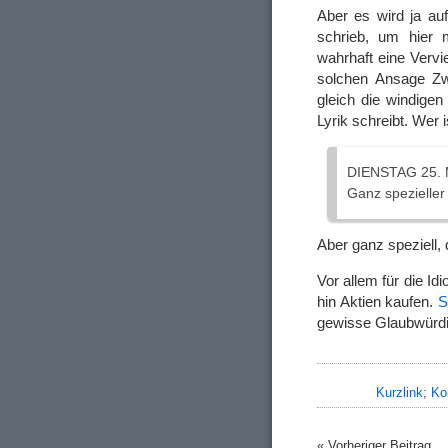
Aber es wird ja au
schrieb, um hier 
wahrhaft eine Verv
solchen Ansage Zwe
gleich die windigen
Lyrik schreibt. Wer 
DIENSTAG 25. 
Ganz spezieller
Aber ganz speziell, 
Vor allem für die Id
hin Aktien kaufen.
S
gewisse Glaubwürd
Kurzlink
;
Ko
« Vorheriger Beitrag