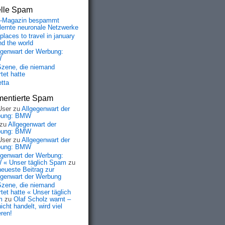
elle Spam
-Magazin bespammt
lernte neuronale Netzwerke
places to travel in january
nd the world
egenwart der Werbung:
W
Szene, die niemand
tet hatte
etta
entierte Spam
User
zu
Allgegenwart der
bung: BMW
zu
Allgegenwart der
bung: BMW
User
zu
Allgegenwart der
bung: BMW
egenwart der Werbung:
« Unser täglich Spam
zu
neueste Beitrag zur
egenwart der Werbung
Szene, die niemand
tet hatte « Unser täglich
m
zu
Olaf Scholz warnt –
icht handelt, wird viel
eren!