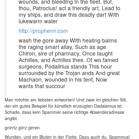
wounds, and bleeding in the fleet. But,
thou, Patroclus! act a friendly art, Lead to
my ships, and draw this deadly dart With
lukewarm water
http://prophemi.com
wash the gore away With healing balms
the raging smart allay, Such as age
Chiron, sire of pharmacy, Once taught
Achilles, and Achilles thee. Of wo famed
surgeons, Podalirius stands This hour
surrounded by the Trojan ands And great
Machaon, wounded in his tent, Now
wants that succour
Man möchte am liebsten antworten! Und zwar im gleichen Stil,
der ein gutes Beispiel für künstlich erzeugten Dadaismus ist.
Schade, dass kein Spammer seine richtige Absenderadresse
angibt.
gnirrtz girrz girren
Wunden, und ein Bluten in der Flotte. Dazu auch du, Spammus!