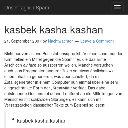
Unser täglich Spam
TOG
NAVI
kasbek kasha kashan
21. September 2007
by
Nachtwächter
Leave a Comment
Nicht nur versalzene Buchstabensuppe ist für einen spammenden
Kriminellen ein Mittel gegen die Spamfilter, die das arme
Arschloch
einfach so
aussperren wollen. Manche versuchen
auch, aus Fragmenten anderer Texte so etwas ähnliches wie
einen Inhalt zu generieren, was aber scheitert, da ein
Zufallsgenerator in einem Computer nun einmal über eine sehr
eingeschränkte Form der „Kreativität“ verfügt. Das dabei
entstehende Gestammel erinnert entfernt an die Mitteilungen von
Menschen mit schizoiden Störungen, es kann sich mit
Versatzstücken klassischer Texte zum Beispiel so lesen:
kasbek kasha kashan