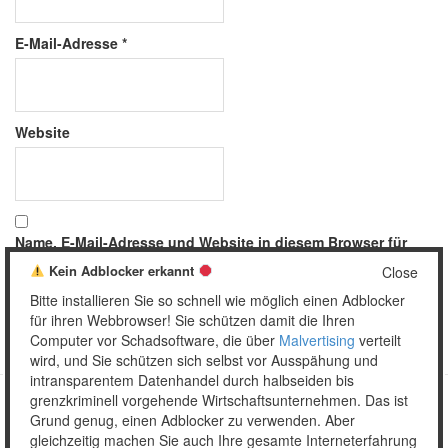
E-Mail-Adresse
*
Website
Name, E-Mail-Adresse und Website in diesem Browser für
meinen nächsten Kommentar speichern.
Kein Adblocker erkannt
Close
Bitte installieren Sie so schnell wie möglich einen Adblocker
für ihren Webbrowser! Sie schützen damit die Ihren
Computer vor Schadsoftware, die über
Malvertising
verteilt
wird, und Sie schützen sich selbst vor Ausspähung und
intransparentem Datenhandel durch halbseiden bis
grenzkriminell vorgehende Wirtschaftsunternehmen. Das ist
Grund genug, einen Adblocker zu verwenden. Aber
Copyright © 2026 Unser täglich Spam.
gleichzeitig machen Sie auch Ihre gesamte Interneterfahrung
Mobile
WordPress Theme by themehall.com