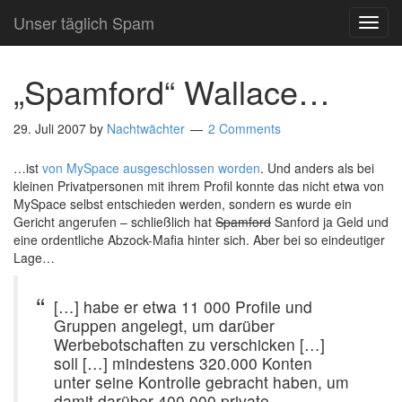
Unser täglich Spam
TOG
NAVI
„Spamford“ Wallace…
29. Juli 2007
by
Nachtwächter
2 Comments
…ist
von MySpace ausgeschlossen worden
. Und anders als bei
kleinen Privatpersonen mit ihrem Profil konnte das nicht etwa von
MySpace selbst entschieden werden, sondern es wurde ein
Gericht angerufen – schließlich hat
Spamford
Sanford ja Geld und
eine ordentliche Abzock-Mafia hinter sich. Aber bei so eindeutiger
Lage…
[…] habe er etwa 11 000 Profile und
Gruppen angelegt, um darüber
Werbebotschaften zu verschicken […]
soll […] mindestens 320.000 Konten
unter seine Kontrolle gebracht haben, um
damit darüber 400.000 private