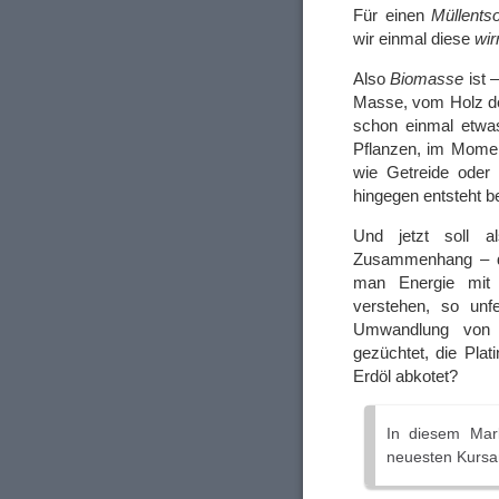
Für einen
Müllents
wir einmal diese
wir
Also
Biomasse
ist 
Masse, vom Holz d
schon einmal etwa
Pflanzen, im Moment
wie Getreide oder
hingegen entsteht 
Und jetzt soll 
Zusammenhang –
man Energie mit 
verstehen, so unfe
Umwandlung von S
gezüchtet, die Plati
Erdöl abkotet?
In diesem Mark
neuesten Kursa