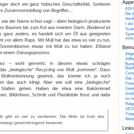
Appet
orger
doch ein ganz hübsches Geschäftsfeld. Sortieren
419.
re Zusammenstellung von Begriffen
…
Die 
Hirn
– wie der Name schon sagt – eben biologisch produzierte
I did
es Baumes bis zum Kot aus meinem Darm.
Biodiesel
ist
Scam
s ganz anders, es handelt sich um Öl aus geeigneten
Spam
sons
 vor allem Raps. Mit Müll hat das etwa so viel zu tun,
 Sonnenblumen etwas mit Müll zu tun haben.
Ethanol
Bein
bei einem Gärungsprozess.
Abge
AdN
also – wohl gemerkt: in diesem etwas schrägen
Bund
Brie
 das
„biologische“ Recycling
von Müll „kommen“. Dass
Comp
Müllverbrennung gewinnt, das könnte ich ja noch
Das 
in das auch klingt. Aber wie soll eine „biologische“
Fina
tatten gehen. Haben die etwa eine Bakterienart
Gewi
Gnob
nen, Bildröhren, Schrott und Plastikteile frisst und dafür
Ist 
Ratge
SEO
Troj
t gibt es viel zu verdienen. Die Aktie ist trotz des
Wer
nstiegs gewinnbringend bewertet.
Link