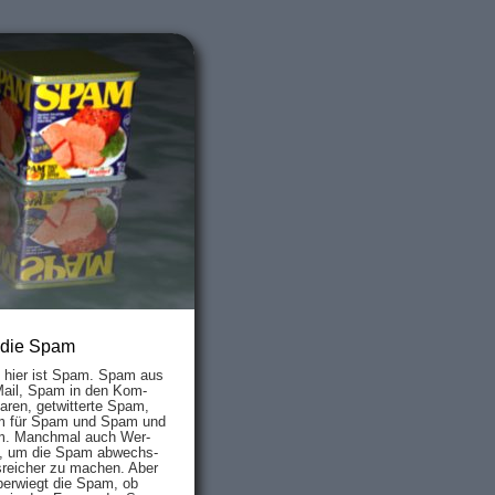
 die Spam
s hier ist Spam. Spam aus
Mail, Spam in den Kom­
aren, ge­twit­ter­te Spam,
 für Spam und Spam und
. Manch­mal auch Wer­
, um die Spam ab­wechs­
­reich­er zu mach­en. Aber
ber­wiegt die Spam, ob