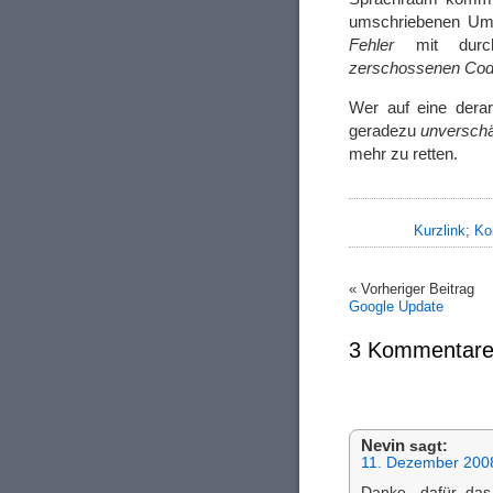
umschriebenen Um
Fehler
mit durc
zerschossenen Cod
Wer auf eine derar
geradezu
unversch
mehr zu retten.
Kurzlink
;
Ko
« Vorheriger Beitrag
Google Update
3 Kommentare
Nevin
sagt:
11. Dezember 200
Danke, dafür da