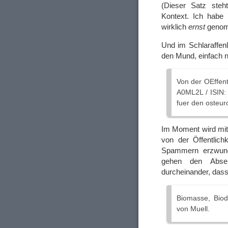
(Dieser Satz ste
Kontext. Ich habe 
wirklich
ernst
genom
Und im Schlaraffen
den Mund, einfach n
Von der OEffent
A0ML2L / ISIN:
fuer den osteur
Im Moment wird mit 
von der Öffentlich
Spammern erzwung
gehen den Absen
durcheinander, das
Biomasse, Biodi
von Muell.