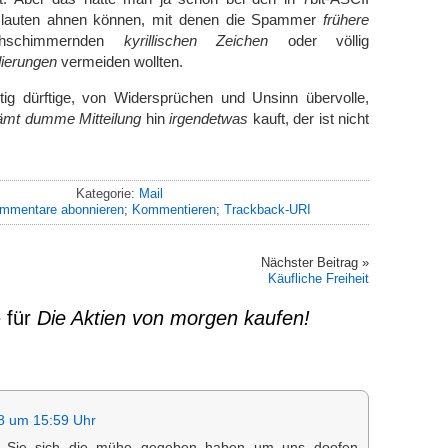
lauten ahnen können, mit denen die Spammer
frühere
hschimmernden
kyrillischen Zeichen
oder völlig
ierungen
vermeiden wollten.
tig dürftige, von Widersprüchen und Unsinn übervolle,
ämt dumme Mitteilung
hin
irgendetwas
kauft, der ist nicht
Kategorie:
Mail
mmentare abonnieren
;
Kommentieren
;
Trackback-URI
Nächster Beitrag »
Käufliche Freiheit
 für
Die Aktien von morgen kaufen!
8 um 15:59 Uhr
s Sie sich die mühe gegeben haben um uns doofen