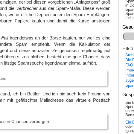
Spam
 einzigen, der bei diesen vorgeblichen „Anlagetipps“ groß
in Do
sind die
Verbrecher
aus der Spam-Mafia. Diese werden
Spam
Spam
fen, wenn etliche Deppen unter den Spam-Empfängern
tür­l
ierbaren Papiere kaufen und damit die Kurse ansteigen
Gesu
 Fall
irgendetwas an der Börse kaufen, nur weil es eine
sendete Spam empfiehlt. Wenn die Kalkulation der
Erklä
eht und diese asozialen Zeitgenossen regelmäßig auf
Arch
ebühren sitzen bleiben, besteht eine gute Chance, dass
Die 
n lästige Spamseuche irgendwann einmal aufhört.
FAQ
Impr
Info
eund
Juge
Spa
freund, ich bin Bettler. Und ich bin auch kein Freund von
Gesp
mir mit gefälschter Mailadresse das virtuelle Postfach
Sie 
Spen
unte
Bette
rossen Chancen verborgen.
Ein 
oder
(gan