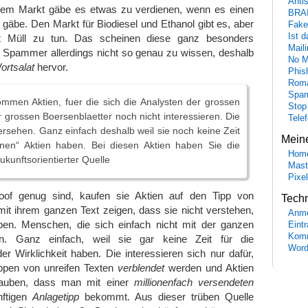
Anti
inem Markt gäbe es etwas zu verdienen, wenn es einen
BRA
gäbe. Den Markt für Biodiesel und Ethanol gibt es, aber
Fake
Ist 
 Müll zu tun. Das scheinen diese ganz besonders
Maili
n Spammer allerdings nicht so genau zu wissen, deshalb
No M
ortsalat
hervor.
Phis
Roma
Spa
ommen Aktien, fuer die sich die Analysten der grossen
Stop
 grossen Boersenblaetter noch nicht interessieren. Die
Tele
ersehen. Ganz einfach deshalb weil sie noch keine Zeit
Mein
einen“ Aktien haben. Bei diesen Aktien haben Sie die
Hom
ukunftsorientierter Quelle
Mast
Pixe
oof genug sind, kaufen sie Aktien auf den Tipp von
Tech
it ihrem ganzen Text zeigen, dass sie nicht verstehen,
Anme
ben. Menschen, die sich einfach nicht mit der ganzen
Eint
Komm
n. Ganz einfach, weil sie gar keine Zeit für die
Word
er Wirklichkeit haben. Die interessieren sich nur dafür,
pen von unreifen Texten
verblendet
werden und Aktien
glauben, dass man mit einer
millionenfach versendeten
nftigen
Anlagetipp
bekommt. Aus dieser trüben Quelle