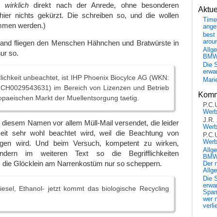
ht
wirklich
direkt nach der Anrede, ohne besonderen
Aktu
hier nichts gekürzt. Die schreiben so, und die wollen
Time
men werden.)
ange
best 
arou
land fliegen den Menschen Hähnchen und Bratwürste in
Allg
ur so.
BM
Die 
erwar
lichkeit unbeachtet, ist IHP Phoenix Biocylce AG (WKN:
Mari
 CH0029543631) im Bereich von Lizenzen und Betrieb
Komm
opaeischen Markt der Muellentsorgung taetig.
P.C.
Wer
J.R.
diesem Namen vor allem Müll-Mail versendet, die leider
Wer
keit sehr wohl beachtet wird, weil die Beachtung von
P.C.
Wer
en wird. Und beim Versuch, kompetent zu wirken,
Allg
dern im weiteren Text so die Begrifflichkeiten
BMW 
s die Glöcklein am Narrenkostüm nur so scheppern.
Der 
Allg
Die 
erwar
esel, Ethanol- jetzt kommt das biologische Recycling
Spa
wer n
verli