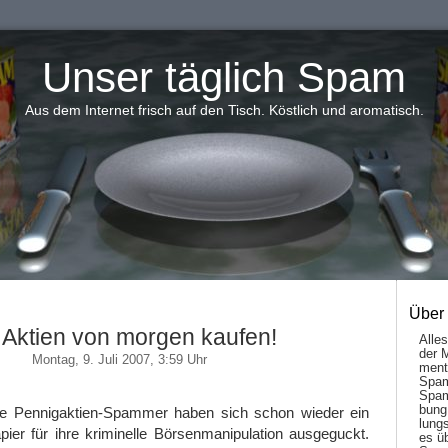
Unser täglich Spam
Aus dem Internet frisch auf den Tisch. Köstlich und aromatisch.
Über
 Aktien von morgen kaufen!
Alle
der 
Montag, 9. Juli 2007, 3:59 Uhr
men­t
Spam
Spam
bung
ie Pennigaktien-Spammer haben sich schon wieder ein
lungs
ier für ihre kriminelle Börsenmanipulation ausgeguckt.
es ü