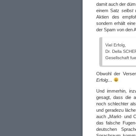
damit auch der dümm
einem Satz
selbst
Aktien des empfo
sondern erhält ein
der Spam von den A
Viel Erfolg,
Dr. Della SCH
Gesellschaft fu
Obwohl der Verse
Erfolg
…
Und immerhin, inz
gesagt, dass die a
noch schlechter al
und geradezu lächer
auch „Markt- und C
das falsche Fugen-
deutschen Sprac
Sprachraum kommt.