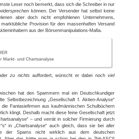
ste Leser noch bemerkt, dass sich die Schreiber in nur
 widersprechen
können. Der Versender hat selbst keine
hlenen aber doch nicht empfohlenen Unternehmens,
e marktübliche Provision für den massenhaften Versand
ktieninhabern aus der Börsenmanipulations-Mafia.
ERER
er Markt- und Chartsanalyse
nder
zu nichts
auffordert, wünscht er dabei noch
viel
wischen hat den Spammern mal ein Deutschkundiger
lte Selbstbezeichnung „Gesellschaft f. Aktien-Analyse“
s die Fantasiefirmen aus kaufmännischen Schulbüchern
lich klingt. Deshalb macht diese feine Gesellschaft jetzt
hartsanalyse“ – und verrät in solcher Firmierung durch
“s“ in „Chartsanalyse“ auch gleich, dass sie bei aller
he der Spams nicht wirklich aus dem deutschen
 Aber das hätte man ja schon bei den in 7bit-ASCII