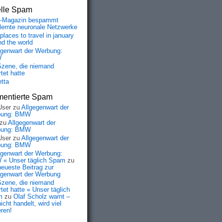
elle Spam
-Magazin bespammt
lernte neuronale Netzwerke
places to travel in january
nd the world
egenwart der Werbung:
W
Szene, die niemand
tet hatte
etta
entierte Spam
User
zu
Allgegenwart der
bung: BMW
zu
Allgegenwart der
bung: BMW
User
zu
Allgegenwart der
bung: BMW
egenwart der Werbung:
« Unser täglich Spam
zu
neueste Beitrag zur
egenwart der Werbung
Szene, die niemand
tet hatte « Unser täglich
m
zu
Olaf Scholz warnt –
icht handelt, wird viel
eren!