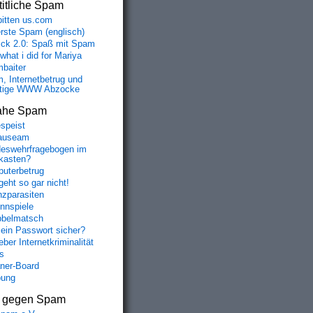
itliche Spam
bitten us.com
erste Spam (englisch)
fick 2.0: Spaß mit Spam
 what i did for Mariya
baiter
, Internetbetrug und
tige WWW Abzocke
ahe Spam
speist
auseam
eswehrfragebogen im
fkasten?
uterbetrug
geht so gar nicht!
nzparasiten
nnspiele
belmatsch
mein Passwort sicher?
ber Internetkriminalität
s
aner-Board
bung
s gegen Spam