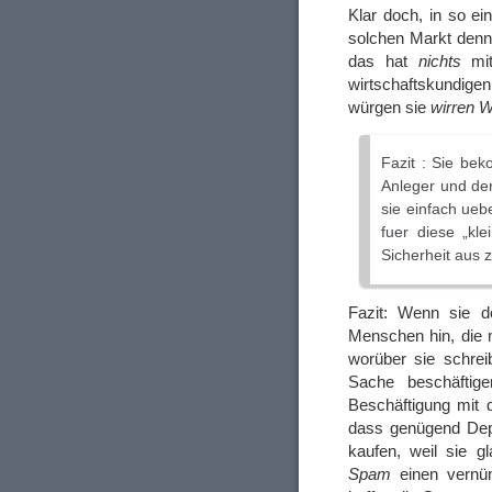
Klar doch, in so e
solchen Markt denn 
das hat
nichts
mit
wirtschaftskundige
würgen sie
wirren W
Fazit : Sie bek
Anleger und der
sie einfach ueb
fuer diese „kl
Sicherheit aus z
Fazit: Wenn sie d
Menschen hin, die m
worüber sie schrei
Sache beschäftige
Beschäftigung mit d
dass genügend Dep
kaufen, weil sie 
Spam
einen vernü