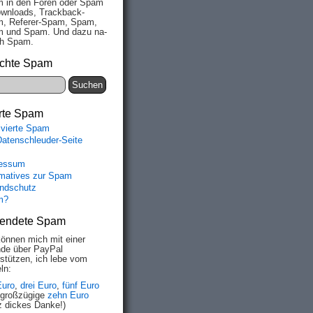
 in den Fo­ren oder Spam
wn­loads, Track­back-
, Re­fe­rer-Spam, Spam,
 und Spam. Und da­zu na­
ich Spam.
chte Spam
rte Spam
ivierte Spam
Datenschleuder-Seite
essum
rmatives zur Spam
ndschutz
m?
endete Spam
können mich mit einer
de über PayPal
rstützen, ich lebe vom
ln:
Euro
,
drei Euro
,
fünf Euro
 großzügige
zehn Euro
z dickes Danke!)