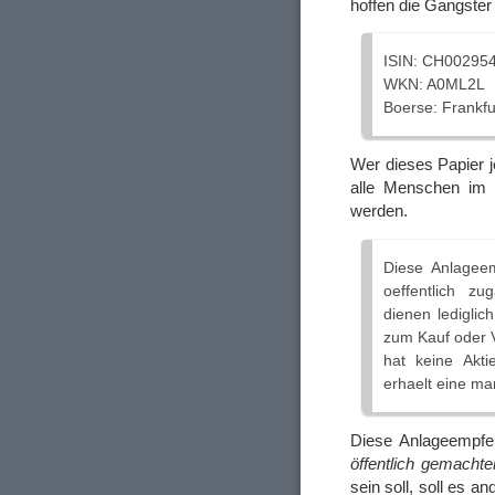
hoffen die Gangster
ISIN: CH00295
WKN: A0ML2L
Boerse: Frankfu
Wer dieses Papier j
alle Menschen im 
werden.
Diese Anlagee
oeffentlich zu
dienen lediglic
zum Kauf oder V
hat keine Akt
erhaelt eine ma
Diese Anlageempfe
öffentlich gemacht
sein soll, soll es a