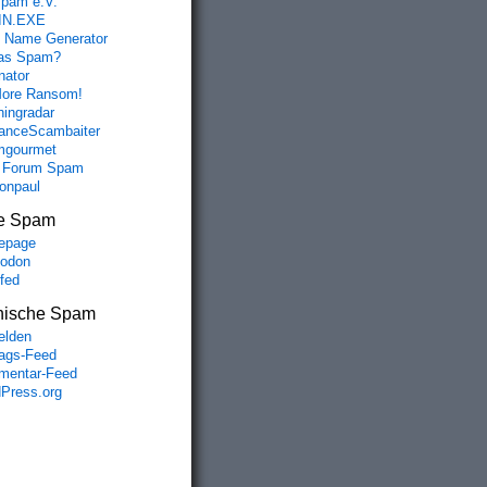
spam e.V.
IN.EXE
 Name Generator
das Spam?
nator
ore Ransom!
hingradar
nceScambaiter
mgourmet
 Forum Spam
fonpaul
e Spam
epage
odon
lfed
nische Spam
lden
rags-Feed
entar-Feed
Press.org