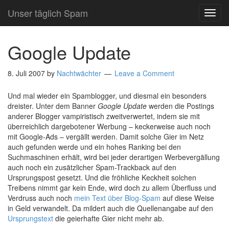
Unser täglich Spam
TOG
NAVI
Google Update
8. Juli 2007
by
Nachtwächter
Leave a Comment
Und mal wieder ein Spamblogger, und diesmal ein besonders
dreister. Unter dem Banner
Google Update
werden die Postings
anderer Blogger vampiristisch zweitverwertet, indem sie mit
überreichlich dargebotener Werbung – keckerweise auch noch
mit Google-Ads – vergällt werden. Damit solche Gier im Netz
auch gefunden werde und ein hohes Ranking bei den
Suchmaschinen erhält, wird bei jeder derartigen Werbevergällung
auch noch ein zusätzlicher Spam-Trackback auf den
Ursprungspost gesetzt. Und die fröhliche Keckheit solchen
Treibens nimmt gar kein Ende, wird doch zu allem Überfluss und
Verdruss auch noch
mein Text über Blog-Spam
auf diese Weise
in Geld verwandelt. Da mildert auch die Quellenangabe auf den
Ursprungstext
die geierhafte Gier nicht mehr ab.