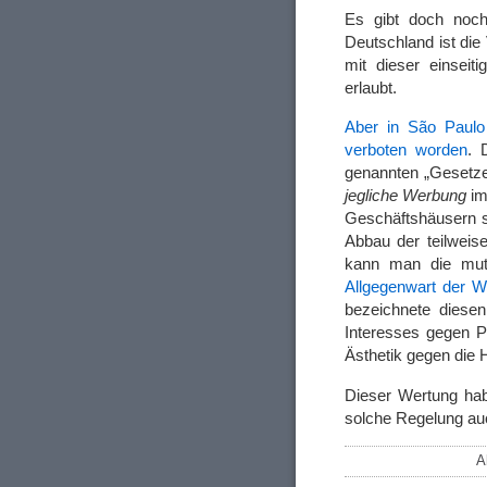
Es gibt doch noch 
Deutschland ist di
mit dieser einsei
erlaubt.
Aber in São Paulo 
verboten worden
. 
genannten „Gesetze 
jegliche Werbung
im
Geschäftshäusern 
Abbau der teilweise
kann man die muti
Allgegenwart der 
bezeichnete diesen
Interesses gegen P
Ästhetik gegen die H
Dieser Wertung habe
solche Regelung auc
A