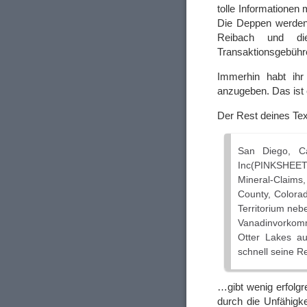
tolle Informationen
Die Deppen werden 
Reibach und di
Transaktionsgebühr
Immerhin habt ihr
anzugeben. Das ist 
Der Rest deines T
San Diego, Ca
Inc(PINKSHEET
Mineral-Claims,
County, Colora
Territorium neb
Vanadinvorkom
Otter Lakes au
schnell seine 
…gibt wenig erfolgre
durch die Unfähigke