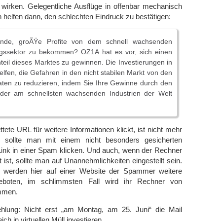
 wirken. Gelegentliche Ausflüge in offenbar mechanisch
 helfen dann, den schlechten Eindruck zu bestätigen:
ande, groÃŸe Profite von dem schnell wachsenden
gssektor zu bekommen? OZ1A hat es vor, sich einen
teil dieses Marktes zu gewinnen. Die Investierungen in
fen, die Gefahren in den nicht stabilen Markt von den
aten zu reduzieren, indem Sie Ihre Gewinne durch den
ne der am schnellsten wachsenden Industrien der Welt
tete URL für weitere Informationen klickt, ist nicht mehr
s sollte man mit einem nicht besonders gesicherten
Link in einer Spam klicken. Und auch, wenn der Rechner
 ist, sollte man auf Unannehmlichkeiten eingestellt sein.
l werden hier auf einer Website der Spammer weitere
geboten, im schlimmsten Fall wird ihr Rechner von
mmen.
hlung: Nicht erst „am Montag, am 25. Juni“ die Mail
ch in virtuellen Müll investieren.