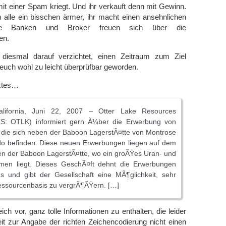
 mit einer Spam kriegt. Und ihr verkauft denn mit Gewinn.
alle ein bisschen ärmer, ihr macht einen ansehnlichen
e Banken und Broker freuen sich über die
en.
 diesmal darauf verzichtet, einen Zeitraum zum Ziel
euch wohl zu leicht überprüfbar geworden.
extes…
lifornia, Juni 22, 2007 – Otter Lake Resources
S: OTLK) informiert gern Ã¼ber die Erwerbung von
 die sich neben der Baboon LagerstÃ¤tte von Montrose
do befinden. Diese neuen Erwerbungen liegen auf dem
en der Baboon LagerstÃ¤tte, wo ein groÃŸes Uran- und
men liegt. Dieses GeschÃ¤ft dehnt die Erwerbungen
s und gibt der Gesellschaft eine MÃ¶glichkeit, sehr
Ressourcenbasis zu vergrÃ¶ÃŸern. […]
ich vor, ganz tolle Informationen zu enthalten, die leider
it zur Angabe der richten Zeichencodierung nicht einen