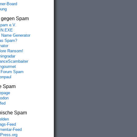
aner-Board
bung
s gegen Spam
spam e.V.
IN.EXE
 Name Generator
das Spam?
nator
ore Ransom!
hingradar
nceScambaiter
mgourmet
 Forum Spam
fonpaul
e Spam
epage
odon
lfed
nische Spam
lden
rags-Feed
entar-Feed
Press.org