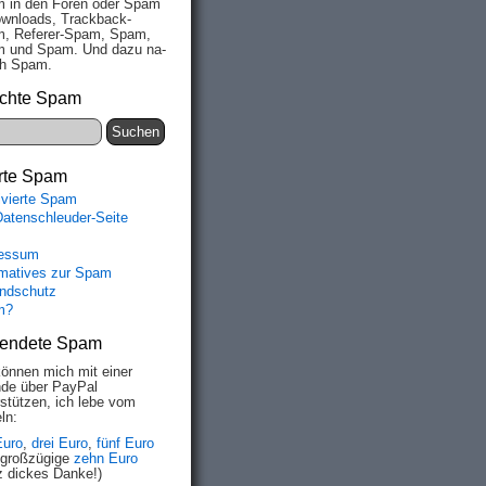
 in den Fo­ren oder Spam
wn­loads, Track­back-
, Re­fe­rer-Spam, Spam,
 und Spam. Und da­zu na­
ich Spam.
chte Spam
rte Spam
ivierte Spam
Datenschleuder-Seite
essum
rmatives zur Spam
ndschutz
m?
endete Spam
können mich mit einer
de über PayPal
rstützen, ich lebe vom
ln:
Euro
,
drei Euro
,
fünf Euro
 großzügige
zehn Euro
z dickes Danke!)