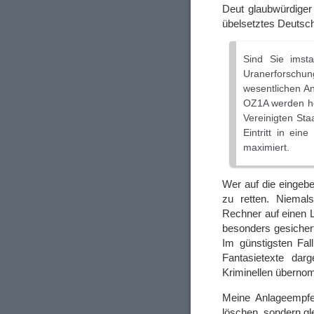
Deut glaubwürdiger
übelsetztes Deutsch
Sind Sie imst
Uranerforschun
wesentlichen An
OZ1A werden hel
Vereinigten Sta
Eintritt in ei
maximiert.
Wer auf die eingebet
zu retten. Niemal
Rechner auf einen 
besonders gesichert
Im günstigsten Fal
Fantasietexte dar
Kriminellen überno
Meine Anlageempfe
löschen, sondern glei