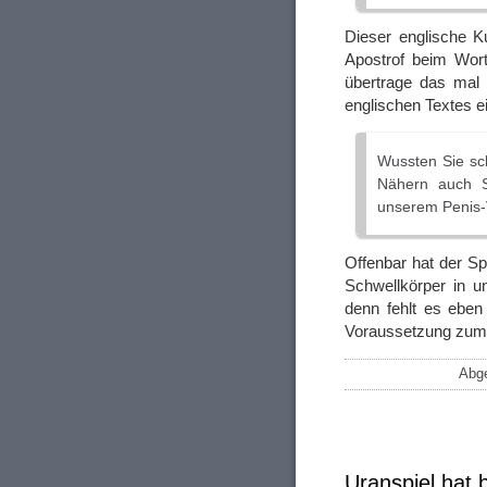
Dieser englische Ku
Apostrof beim Wort 
übertrage das mal 
englischen Textes ei
Wussten Sie sc
Nähern auch S
unserem Penis-
Offenbar hat der S
Schwellkörper in u
denn fehlt es eben
Voraussetzung zum 
Abge
Uranspiel hat