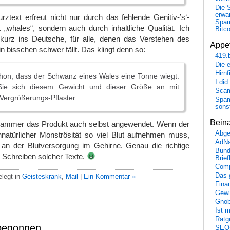
Die 
erwar
rztext erfreut nicht nur durch das fehlende Genitiv-’s‘-
Spa
„whales“, sondern auch durch inhaltliche Qualität. Ich
Bitc
kurz ins Deutsche, für alle, denen das Verstehen des
Appet
n bisschen schwer fällt. Das klingt denn so:
419.
Die 
Hirn
hon, dass der Schwanz eines Wales eine Tonne wiegt.
I did
ie sich diesem Gewicht und dieser Größe an mit
Scam
Vergrößerungs-Pflaster.
Spam
sons
Bein
pammer das Produkt auch selbst angewendet. Wenn der
Abge
nnatürlicher Monströsität so viel Blut aufnehmen muss,
AdN
 an der Blutversorgung im Gehirne. Genau die richtige
Bund
Schreiben solcher Texte.
Brie
Comp
Das 
legt in
Geisteskrank
,
Mail
|
Ein Kommentar »
Fina
Gewi
Gnob
Ist 
Ratge
 begonnen
SEO