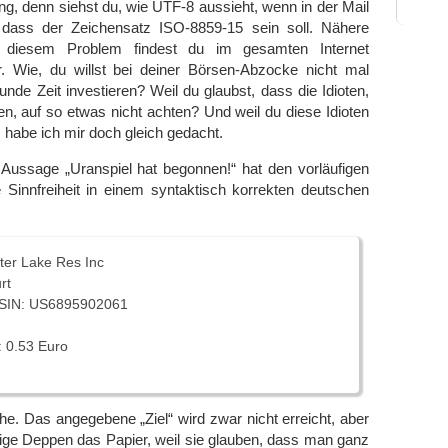
ing, denn siehst du, wie UTF-8 aussieht, wenn in der Mail
dass der Zeichensatz ISO-8859-15 sein soll. Nähere
 diesem Problem findest du im gesamten Internet
r. Wie, du willst bei deiner Börsen-Abzocke nicht mal
unde Zeit investieren? Weil du glaubst, dass die Idioten,
en, auf so etwas nicht achten? Und weil du diese Idioten
 habe ich mir doch gleich gedacht.
 Aussage „Uranspiel hat begonnen!“ hat den vorläufigen
e Sinnfreiheit in einem syntaktisch korrekten deutschen
tter Lake Res Inc
rt
ISIN: US6895902061
: 0.53 Euro
he. Das angegebene „Ziel“ wird zwar nicht erreicht, aber
ige Deppen das Papier, weil sie glauben, dass man ganz