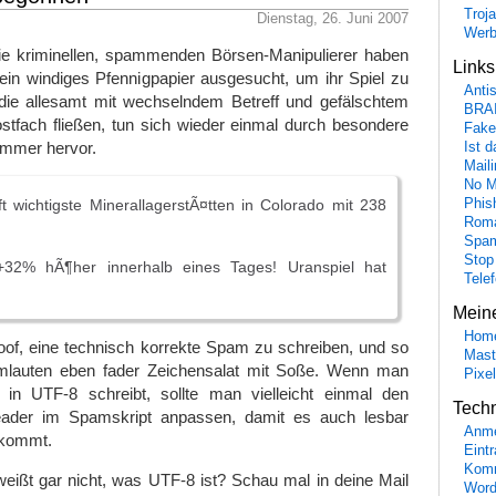
Troj
Dienstag, 26. Juni 2007
Wer
e kriminellen, spammenden Börsen-Manipulierer haben
Link
ein windiges Pfennigpapier ausgesucht, um ihr Spiel zu
Anti
, die allesamt mit wechselndem Betreff und gefälschtem
BRA
stfach fließen, tun sich wieder einmal durch besondere
Fake
mmer hervor.
Ist 
Maili
No M
t wichtigste MinerallagerstÃ¤tten in Colorado mit 238
Phis
Roma
Spa
Stop
 +32% hÃ¶her innerhalb eines Tages! Uranspiel hat
Tele
Mein
Hom
oof, eine technisch korrekte Spam zu schreiben, und so
Mast
Umlauten eben fader Zeichensalat mit Soße. Wenn man
Pixe
in UTF-8 schreibt, sollte man vielleicht einmal den
Tech
ader im Spamskript anpassen, damit es auch lesbar
Anme
nkommt.
Eint
Komm
ißt gar nicht, was UTF-8 ist? Schau mal in deine Mail
Word