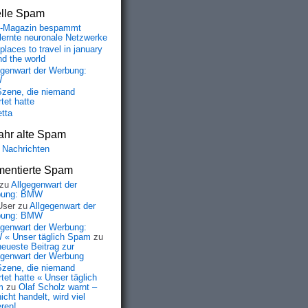
elle Spam
-Magazin bespammt
lernte neuronale Netzwerke
places to travel in january
nd the world
egenwart der Werbung:
W
Szene, die niemand
tet hatte
etta
ahr alte Spam
 Nachrichten
entierte Spam
zu
Allgegenwart der
bung: BMW
User
zu
Allgegenwart der
bung: BMW
egenwart der Werbung:
« Unser täglich Spam
zu
neueste Beitrag zur
egenwart der Werbung
Szene, die niemand
tet hatte « Unser täglich
m
zu
Olaf Scholz warnt –
icht handelt, wird viel
eren!