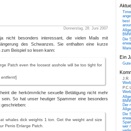
Aktu
Time
ange
best 
arou
Donnerstag, 28. Juni 2007
Allg
BM
a nicht besonders interessant, die vielen Mails mit
Die 
erwar
rlängerung des Schwanzes. Sie enthalten eine kurze
Mari
h zum Beispiel so lesen kann:
Ein J
Gute
rge Patch even the loosest asshole will be too tight for
Komm
 entfernt
]
J.R.
Wer
P.C.
Wer
heint die herkömmliche sexuelle Betätigung nicht mehr
Allg
 sein. So hat unser heutiger Spammer eine besonders
BMW 
g geschrieben:
Der 
Allg
Die 
erwar
t whales dick weights 1 ton. Get the weight and size
Spa
 our Penis Enlarge Patch.
wer n
verli