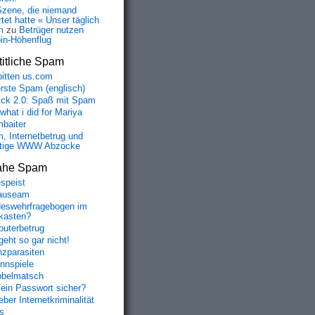
Szene, die niemand
tet hatte « Unser täglich
m
zu
Betrüger nutzen
oin-Höhenflug
itliche Spam
bitten us.com
erste Spam (englisch)
fick 2.0: Spaß mit Spam
 what i did for Mariya
baiter
, Internetbetrug und
tige WWW Abzocke
ahe Spam
speist
auseam
eswehrfragebogen im
fkasten?
uterbetrug
geht so gar nicht!
nzparasiten
nnspiele
belmatsch
mein Passwort sicher?
ber Internetkriminalität
s