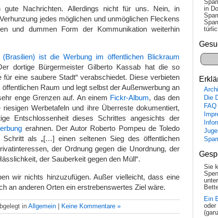
Spam
gute Nachrichten. Allerdings nicht für uns. Nein, in
in Do
Spam
e Verhunzung jedes möglichen und unmöglichen Fleckens
Spam
tigen und dummen Form der Kommunikation weiterhin
tür­l
Gesu
(Brasilien) ist die Werbung im öffentlichen Blickraum
Der dortige Bürgermeister Gilberto Kassab hat die so
für eine saubere Stadt“ verabschiedet. Diese verbieten
Erklä
 öffentlichen Raum und legt selbst der Außenwerbung an
Arch
sehr enge Grenzen auf. An einem
Fickr-Album
, das den
Die 
FAQ
 riesigen Werbetafeln und ihre Überreste dokumentiert,
Impr
ge Entschlossenheit dieses Schrittes angesichts der
Info
Werbung
erahnen. Der Autor Roberto Pompeu de Toledo
Juge
 Schritt als „[…] einen seltenen Sieg des öffentlichen
Spa
rivatinteressen, der Ordnung gegen die Unordnung, der
Gesp
ässlichkeit, der Sauberkeit gegen den Müll“.
Sie 
Spen
n wir nichts hinzuzufügen. Außer vielleicht, dass eine
unte
h an anderen Orten ein erstrebenswertes Ziel wäre.
Bette
Ein 
bgelegt in
Allgemein
|
Keine Kommentare »
oder
(gan