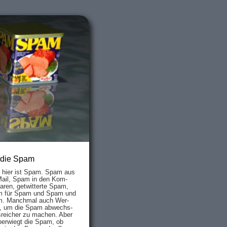
 die Spam
s hier ist Spam. Spam aus
Mail, Spam in den Kom­
aren, ge­twit­ter­te Spam,
 für Spam und Spam und
. Manch­mal auch Wer­
, um die Spam ab­wechs­
­reich­er zu mach­en. Aber
ber­wiegt die Spam, ob