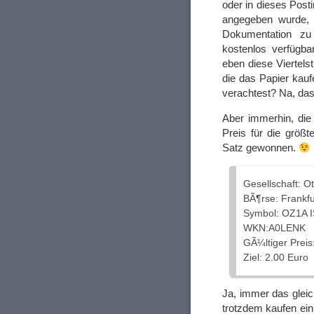
oder in dieses Post
angegeben wurde, 
Dokumentation zu
kostenlos verfügba
eben diese Viertelst
die das Papier kauf
verachtest? Na, das
Aber immerhin, die
Preis für die größt
Satz gewonnen.
Gesellschaft: O
BÃ¶rse: Frankfu
Symbol: OZ1A 
WKN:A0LENK
GÃ¼ltiger Preis
Ziel: 2.00 Euro
Ja, immer das gleic
trotzdem kaufen ein