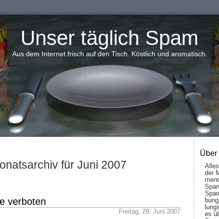
Unser täglich Spam
Aus dem Internet frisch auf den Tisch. Köstlich und aromatisch.
Über
onatsarchiv für Juni 2007
Alle
der 
men­t
Spam
Spam
e verboten
bung
lungs
Freitag, 29. Juni 2007
es ü