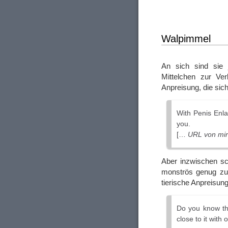
Walpimmel
An sich sind sie j
Mittelchen zur Ve
Anpreisung, die sic
With Penis Enla
you.
[…
URL von mir
Aber inzwischen sc
monströs genug zu
tierische Anpreisun
Do you know tha
close to it with