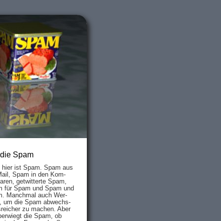
 die Spam
s hier ist Spam. Spam aus
Mail, Spam in den Kom­
aren, ge­twit­ter­te Spam,
 für Spam und Spam und
. Manch­mal auch Wer­
, um die Spam ab­wechs­
­reich­er zu mach­en. Aber
ber­wiegt die Spam, ob