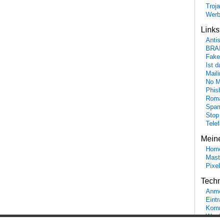
Troj
Wer
Link
Anti
BRA
Fake
Ist 
Maili
No M
Phis
Roma
Spa
Stop
Tele
Mein
Hom
Mast
Pixe
Tech
Anme
Eint
Komm
Word