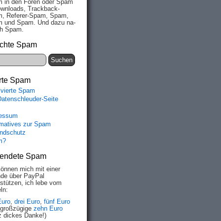
 in den Fo­ren oder Spam
wn­loads, Track­back-
, Re­fe­rer-Spam, Spam,
 und Spam. Und da­zu na­
ich Spam.
chte Spam
rte Spam
ivierte Spam
Datenschleuder-Seite
essum
rmatives zur Spam
ndschutz
m?
endete Spam
können mich mit einer
de über PayPal
rstützen, ich lebe vom
ln:
Euro
,
drei Euro
,
fünf Euro
 großzügige
zehn Euro
z dickes Danke!)