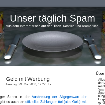
Unser täglich Spam
Aus dem Internet frisch auf den Tisch. Köstlich und aromatisch.
Über
Geld mit Werbung
Alle
der 
Dienstag, 29. Mai 2007, 17:22 Uhr
men­t
Spam
Spam
bung
iger Schritt in der
Ausbreitung der Allgegenwart der
lungs
 gibt es auch ein
offizielles Zahlungsmittel (also Geld) mit
es ü