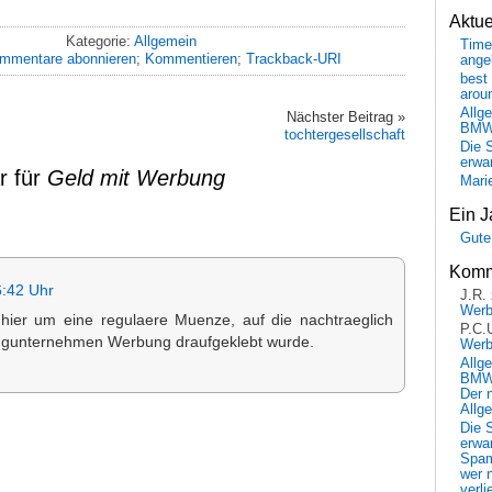
Aktu
Kategorie:
Allgemein
Time
mmentare abonnieren
;
Kommentieren
;
Trackback-URI
ange
best 
arou
Allg
Nächster Beitrag »
BM
tochtergesellschaft
Die 
erwar
r für
Geld mit Werbung
Mari
Ein J
Gute
Komm
6:42 Uhr
J.R.
Wer
hier um eine regulaere Muenze, auf die nachtraeglich
P.C.
ngunternehmen Werbung draufgeklebt wurde.
Wer
Allg
BMW 
Der 
Allg
Die 
erwar
Spa
wer n
verli