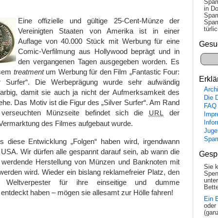
Spam
in Do
Spam
Eine offizielle und gültige 25-Cent-Münze der
Spam
tür­l
Vereinigten Staaten von Amerika ist in einer
Auflage von 40.000 Stück mit Werbung für eine
Gesu
Comic-Verfilmung aus Hollywood beprägt und in
den vergangenen Tagen ausgegeben worden. Es
iesem
treatment
um Werbung für den Film „Fantastic Four:
Erklä
r Surfer“. Die Werbeprägung wurde sehr aufwändig
Arch
farbig, damit sie auch ja nicht der Aufmerksamkeit des
Die 
he. Das Motiv ist die Figur des „Silver Surfer“. Am Rand
FAQ
verseuchten Münzseite befindet sich die
der
URL
Impr
Info
Vermarktung des Filmes aufgebaut wurde.
Juge
Spa
s diese Entwicklung „Folgen“ haben wird, irgendwann
USA. Wir dürfen alle gespannt darauf sein, ab wann die
Gesp
 werdende Herstellung von Münzen und Banknoten mit
Sie 
werden wird. Wieder ein bislang reklamefreier Platz, den
Spen
unte
Weltverpester für ihre einseitige und dumme
Bette
ntdeckt haben – mögen sie allesamt zur Hölle fahren!
Ein 
oder
(gan