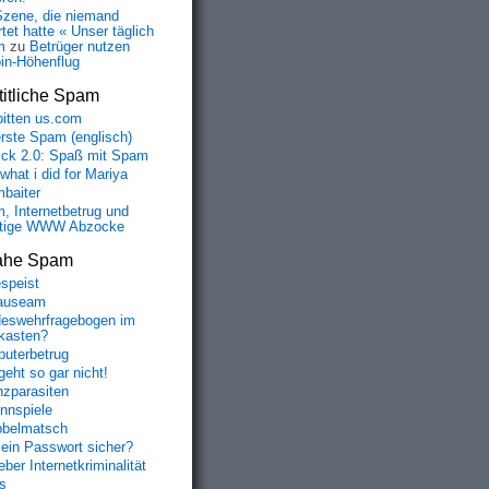
Szene, die niemand
tet hatte « Unser täglich
m
zu
Betrüger nutzen
oin-Höhenflug
itliche Spam
bitten us.com
erste Spam (englisch)
fick 2.0: Spaß mit Spam
 what i did for Mariya
baiter
, Internetbetrug und
tige WWW Abzocke
ahe Spam
speist
auseam
eswehrfragebogen im
fkasten?
uterbetrug
geht so gar nicht!
nzparasiten
nnspiele
belmatsch
mein Passwort sicher?
ber Internetkriminalität
s