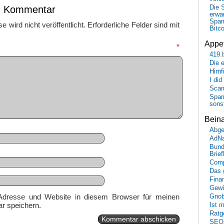
en Kommentar
Die 
erwar
Spa
 wird nicht veröffentlicht.
Erforderliche Felder sind mit
Bitc
Appet
mmentar
*
419.
Die 
Hirn
I did
Scam
Spam
sons
Bein
Abge
AdN
Bund
Brie
Comp
Das 
Fina
Gewi
Adresse und Website in diesem Browser für meinen
Gnob
r speichern.
Ist 
Ratge
SEO