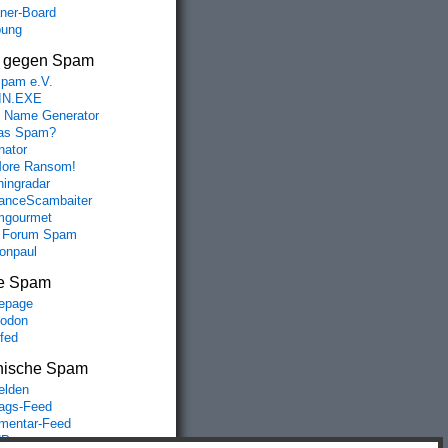
aner-Board
bung
s gegen Spam
spam e.V.
IN.EXE
 Name Generator
das Spam?
nator
ore Ransom!
hingradar
nceScambaiter
mgourmet
 Forum Spam
fonpaul
e Spam
epage
odon
lfed
nische Spam
lden
rags-Feed
entar-Feed
Press.org