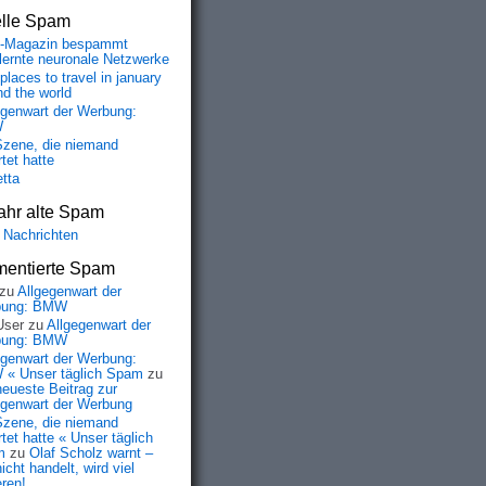
elle Spam
-Magazin bespammt
lernte neuronale Netzwerke
places to travel in january
nd the world
egenwart der Werbung:
W
Szene, die niemand
tet hatte
etta
ahr alte Spam
 Nachrichten
entierte Spam
zu
Allgegenwart der
bung: BMW
User
zu
Allgegenwart der
bung: BMW
egenwart der Werbung:
« Unser täglich Spam
zu
neueste Beitrag zur
egenwart der Werbung
Szene, die niemand
tet hatte « Unser täglich
m
zu
Olaf Scholz warnt –
icht handelt, wird viel
eren!