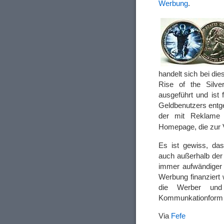
Werbung
.
handelt sich bei d
Rise of the Silve
ausgeführt und ist 
Geldbenutzers entge
der mit Reklame 
Homepage, die zur 
Es ist gewiss, das
auch außerhalb der 
immer aufwändiger
Werbung finanziert 
die Werber und 
Kommunkationform e
Via
Fefe