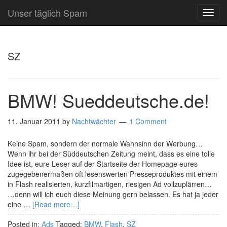
Unser täglich Spam
TOG
NAVI
SZ
BMW! Sueddeutsche.de!
11. Januar 2011
by
Nachtwächter
1 Comment
Keine Spam, sondern der normale Wahnsinn der Werbung…
Wenn ihr bei der Süddeutschen Zeitung meint, dass es eine tolle
Idee ist, eure Leser auf der Startseite der Homepage eures
zugegebenermaßen oft lesenswerten Presseproduktes mit einem
in Flash realisierten, kurzfilmartigen, riesigen Ad vollzuplärren…
…denn will ich euch diese Meinung gern belassen. Es hat ja jeder
eine …
[Read more…]
Posted in:
Ads
Tagged:
BMW
,
Flash
,
SZ