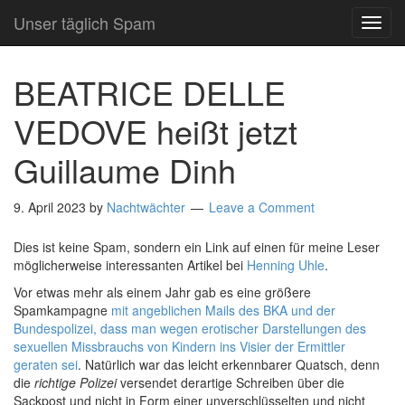
Unser täglich Spam
TOG
NAVI
BEATRICE DELLE
VEDOVE heißt jetzt
Guillaume Dinh
9. April 2023
by
Nachtwächter
Leave a Comment
Dies ist keine Spam, sondern ein Link auf einen für meine Leser
möglicherweise interessanten Artikel bei
Henning Uhle
.
Vor etwas mehr als einem Jahr gab es eine größere
Spamkampagne
mit angeblichen Mails des BKA und der
Bundespolizei, dass man wegen erotischer Darstellungen des
sexuellen Missbrauchs von Kindern ins Visier der Ermittler
geraten sei
. Natürlich war das leicht erkennbarer Quatsch, denn
die
richtige Polizei
versendet derartige Schreiben über die
Sackpost und nicht in Form einer unverschlüsselten und nicht