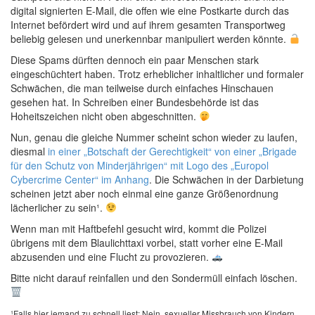
digital signierten E-Mail, die offen wie eine Postkarte durch das
Internet befördert wird und auf ihrem gesamten Transportweg
beliebig gelesen und unerkennbar manipuliert werden könnte.
Diese Spams dürften dennoch ein paar Menschen stark
eingeschüchtert haben. Trotz erheblicher inhaltlicher und formaler
Schwächen, die man teilweise durch einfaches Hinschauen
gesehen hat. In Schreiben einer Bundesbehörde ist das
Hoheitszeichen nicht oben abgeschnitten.
Nun, genau die gleiche Nummer scheint schon wieder zu laufen,
diesmal
in einer „Botschaft der Gerechtigkeit“ von einer „Brigade
für den Schutz von Minderjährigen“ mit Logo des „Europol
Cybercrime Center“ im Anhang
. Die Schwächen in der Darbietung
scheinen jetzt aber noch einmal eine ganze Größenordnung
lächerlicher zu sein¹.
Wenn man mit Haftbefehl gesucht wird, kommt die Polizei
übrigens mit dem Blaulichttaxi vorbei, statt vorher eine E-Mail
abzusenden und eine Flucht zu provozieren.
Bitte nicht darauf reinfallen und den Sondermüll einfach löschen.
¹Falls hier jemand zu schnell liest: Nein, sexueller Missbrauch von Kindern