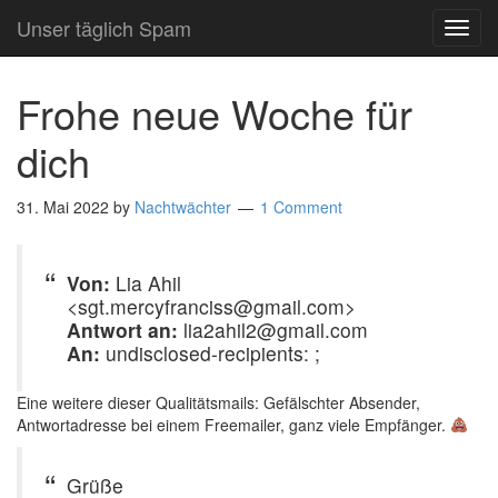
Unser täglich Spam
TOG
NAVI
Frohe neue Woche für
dich
31. Mai 2022
by
Nachtwächter
1 Comment
Von:
Lia Ahil
<sgt.mercyfranciss@gmail.com>
Antwort an:
lia2ahil2@gmail.com
An:
undisclosed-recipients: ;
Eine weitere dieser Qualitätsmails: Gefälschter Absender,
Antwortadresse bei einem Freemailer, ganz viele Empfänger.
Grüße