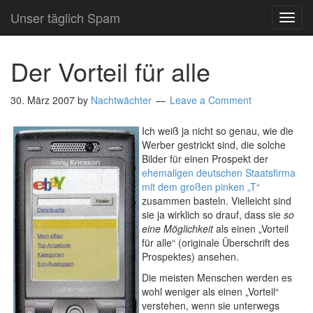
Unser täglich Spam
TOG
NAVI
Der Vorteil für alle
30. März 2007
by
Nachtwächter
Leave a Comment
Ich weiß ja nicht so genau, wie die
Werber gestrickt sind, die solche
Bilder für einen Prospekt der
ehemaligen deutschen Staatsfirma
mit dem großen pinken „T“
zusammen basteln. Vielleicht sind
sie ja wirklich so drauf, dass sie
so
eine Möglichkeit
als einen „Vorteil
für alle“ (originale Überschrift des
Prospektes) ansehen.
Die meisten Menschen werden es
wohl weniger als einen „Vorteil“
verstehen, wenn sie unterwegs