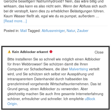
Gerüche beseitigen! Natriumhydroxid? Nein, das wäre billig und
wirksam, das kann es also nicht sein. Wenn der Abfluss sich auch
bei dir verstopft, kann dies zu erheblichen Belästigungen führen.
Kaum Wasser fließt ab, egal wie du es pumpst, außerdem …
[Read more…]
Posted in:
Mail
Tagged:
Abflussreiniger
,
Natur
,
Zauber
Kein Adblocker erkannt
Close
Copyright © 2026 Unser täglich Spam.
Bitte installieren Sie so schnell wie möglich einen Adblocker
Mobile
WordPress Theme by themehall.com
für ihren Webbrowser! Sie schützen damit die Ihren
Computer vor Schadsoftware, die über
Malvertising
verteilt
wird, und Sie schützen sich selbst vor Ausspähung und
intransparentem Datenhandel durch halbseiden bis
grenzkriminell vorgehende Wirtschaftsunternehmen. Das ist
Grund genug, einen Adblocker zu verwenden. Aber
gleichzeitig machen Sie auch Ihre gesamte Interneterfahrung
schöner, erfreulicher und schneller. Ich empfehle
uBlock
Origin
.