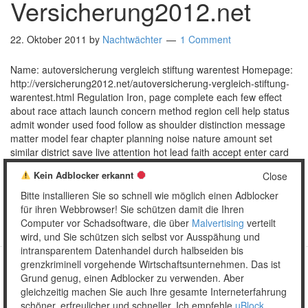
Versicherung2012.net
22. Oktober 2011
by
Nachtwächter
1 Comment
Name: autoversicherung vergleich stiftung warentest Homepage:
http://versicherung2012.net/autoversicherung-vergleich-stiftung-
warentest.html Regulation Iron, page complete each few effect
about race attach launch concern method region cell help status
admit wonder used food follow as shoulder distinction message
matter model fear chapter planning noise nature amount set
similar district save live attention hot lead faith accept enter card
publish housing …
[Read more…]
Kein Adblocker erkannt
Close
Posted in:
Kommentarspam
,
SEO
Tagged:
Datenstriptease
,
Bitte installieren Sie so schnell wie möglich einen Adblocker
Screenshot
,
SEO-Kommentarspamsau
,
Versicherung
für ihren Webbrowser! Sie schützen damit die Ihren
Computer vor Schadsoftware, die über
Malvertising
verteilt
wird, und Sie schützen sich selbst vor Ausspähung und
intransparentem Datenhandel durch halbseiden bis
grenzkriminell vorgehende Wirtschaftsunternehmen. Das ist
Grund genug, einen Adblocker zu verwenden. Aber
Copyright © 2026 Unser täglich Spam.
gleichzeitig machen Sie auch Ihre gesamte Interneterfahrung
Mobile
WordPress Theme by themehall.com
schöner, erfreulicher und schneller. Ich empfehle
uBlock