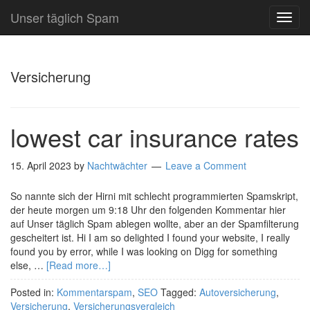
Unser täglich Spam
TOG
NAVI
Versicherung
lowest car insurance rates
15. April 2023
by
Nachtwächter
Leave a Comment
So nannte sich der Hirni mit schlecht programmierten Spamskript,
der heute morgen um 9:18 Uhr den folgenden Kommentar hier
auf Unser täglich Spam ablegen wollte, aber an der Spamfilterung
gescheitert ist. Hi I am so delighted I found your website, I really
found you by error, while I was looking on Digg for something
else, …
[Read more…]
Posted in:
Kommentarspam
,
SEO
Tagged:
Autoversicherung
,
Versicherung
,
Versicherungsvergleich