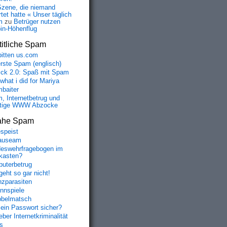
Szene, die niemand
tet hatte « Unser täglich
m
zu
Betrüger nutzen
oin-Höhenflug
itliche Spam
bitten us.com
erste Spam (englisch)
fick 2.0: Spaß mit Spam
 what i did for Mariya
baiter
, Internetbetrug und
tige WWW Abzocke
ahe Spam
speist
auseam
eswehrfragebogen im
fkasten?
uterbetrug
geht so gar nicht!
nzparasiten
nnspiele
belmatsch
mein Passwort sicher?
ber Internetkriminalität
s