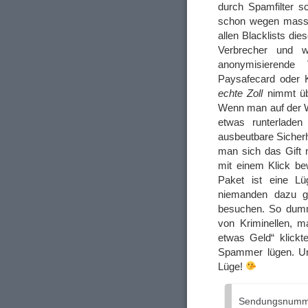
durch Spamfilter s
schon wegen masse
allen Blacklists die
Verbrecher und w
anonymisierende
Paysafecard oder K
echte Zoll
nimmt ü
Wenn man auf der W
etwas runterladen
ausbeutbare Sicherh
man sich das Gift
mit einem Klick be
Paket ist eine L
niemanden dazu ge
besuchen. So dumm
von Kriminellen, m
etwas Geld“ klickt
Spammer lügen. Und
Lüge!
Sendungsnumm