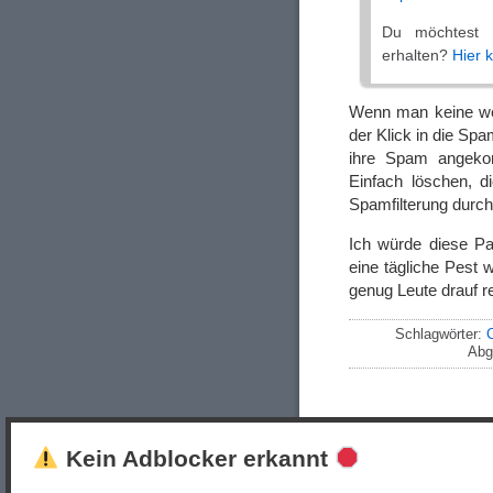
Du möchtest k
erhalten?
Hier 
Wenn man keine weit
der Klick in die Sp
ihre Spam angekom
Einfach löschen, d
Spamfilterung durch
Ich würde diese Pa
eine tägliche Pest
genug Leute drauf re
Schlagwörter:
C
Abg
Kein Adblocker erkannt