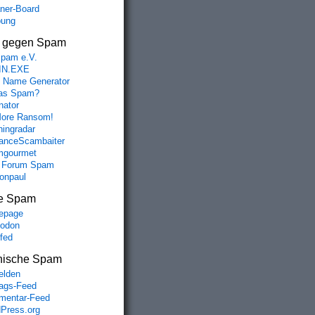
aner-Board
bung
s gegen Spam
spam e.V.
IN.EXE
 Name Generator
das Spam?
nator
ore Ransom!
hingradar
nceScambaiter
mgourmet
 Forum Spam
fonpaul
e Spam
epage
odon
lfed
nische Spam
lden
rags-Feed
entar-Feed
Press.org