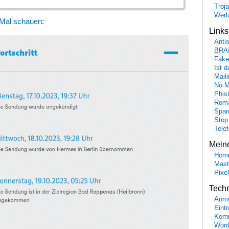
Troj
Wer
Mal schauen
:
Link
Anti
BRA
Fake
Ist 
Maili
No M
Phis
Roma
Spa
Stop
Tele
Mein
Hom
Mast
Pixe
Tech
Anme
Eint
Komm
Word