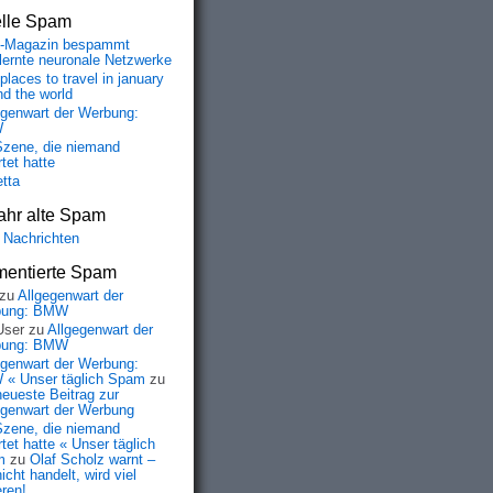
elle Spam
-Magazin bespammt
lernte neuronale Netzwerke
places to travel in january
nd the world
egenwart der Werbung:
W
Szene, die niemand
tet hatte
etta
ahr alte Spam
 Nachrichten
entierte Spam
zu
Allgegenwart der
bung: BMW
User
zu
Allgegenwart der
bung: BMW
egenwart der Werbung:
« Unser täglich Spam
zu
neueste Beitrag zur
egenwart der Werbung
Szene, die niemand
tet hatte « Unser täglich
m
zu
Olaf Scholz warnt –
icht handelt, wird viel
eren!