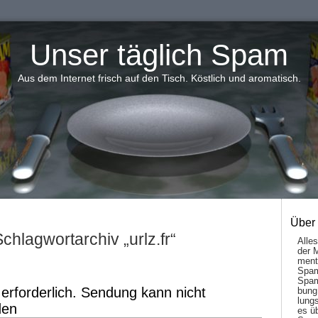
Unser täglich Spam
Aus dem Internet frisch auf den Tisch. Köstlich und aromatisch.
Über
chlagwortarchiv „urlz.fr“
Alle
der 
men­t
Spam
Spam
erforderlich. Sendung kann nicht
bung
lungs
den
es ü