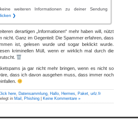
eine weiteren Informationen zu deiner Sendung
klicken ❯
eren derartigen „Informationen“ mehr haben will, nützt
am nicht. Ganz im Gegenteil: Die Spammer erfahren, dass
men ist, gelesen wurde und sogar beklickt wurde.
iesen kriminellen Müll, wenn er wirklich mal durch die
rutscht.
ketspams ja gar nicht mehr bringen, wenn es nicht so
 wäre, dass ich davon ausgehen muss, dass immer noch
infallen.
lick here
,
Datensammlung
,
Hallo
,
Hermes
,
Paket
,
urlz.fr
elegt in
Mail
,
Phishing
|
Keine Kommentare »
Ein genussvolles Blog von
Elias Schwerdtfeger
(
Lizenz
,
Datenschutzerklärun