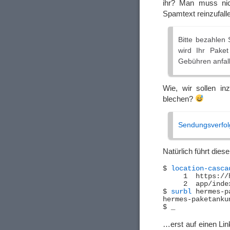
ihr? Man muss ni
Spamtext reinzufalle
Bitte bezahlen
wird Ihr Pake
Gebühren anfal
Wie, wir sollen in
blechen?
Sendungsverfo
Natürlich führt die
$ 
location-casca
     1	https://hermes-paketankundigung.de/

     2	app/index.php?userid=60991131541a49b0974844c80d6b19c3&ue=7fd3c00404dc1f3390c61ae20492e531

$ 
surbl
 hermes-p
…erst auf einen Li