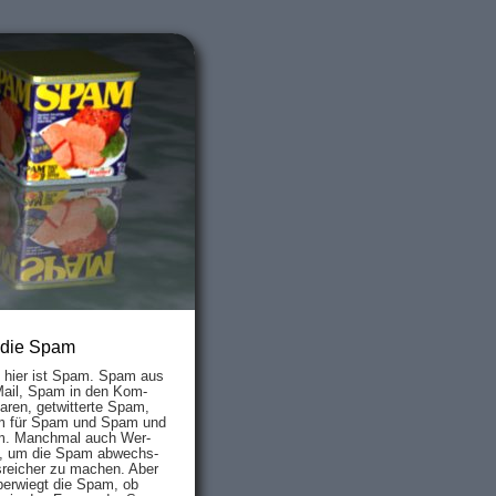
 die Spam
s hier ist Spam. Spam aus
Mail, Spam in den Kom­
aren, ge­twit­ter­te Spam,
 für Spam und Spam und
. Manch­mal auch Wer­
, um die Spam ab­wechs­
­reich­er zu mach­en. Aber
ber­wiegt die Spam, ob