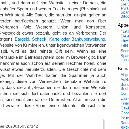
chafft, und dann auf eine Website in einer Domain, die
Die 
nhafter Spam und wegen Trickbetruges (Phishing) auf
erwar
Spa
ser Welt steht. Alle Daten, die man dort eingibt, gehen an
Bitc
erden betrügerisch genutzt. Wenn man dort über
Appet
 Verfahren (wie Western Union und Konsorten,
419.
ryptogeld) etwas bezahlt, geht es an Verbrecher. Der
Die 
brigens
Bargeld, Scheck, Karte oder Banküberweisung
.
Hirn
ebsite von Kriminellen, unter irgendwelchen Vorwänden
I did
 soll, wird es das reinste Gift sein. Wenn es eine
Scam
Spam
eitslücke im Betriebssystem oder im Browser gibt, kann
sons
 manchmal auch schon auf seinen Rechner holen, ohne
Bein
wusst etwas herunterzuladen. Die Geschichte mit dem
üge. Mit der Wahrheit hätten die Spammer ja auch
Abge
AdN
kriegt, diese von Verbrechern benutzte Website zu
Bund
, dass sie auf „Besuchen sie doch mal eine Website
Brie
achen sie sich dort datennackt und bezahlen sie dort
Comp
Das 
en, sind nicht einmal die Dümmsten. Also müssen die
Fina
 weia, ist diese Spam eine schlechte, offensichtliche
Gewi
Gnob
Ist 
Ratge
er 26290150327142
SEO