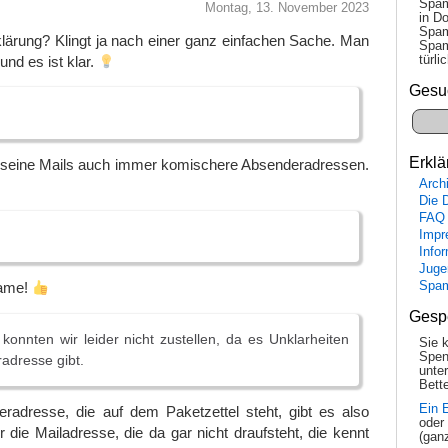
Spam
Montag, 13. November 2023
in Do
Spam
lärung? Klingt ja nach einer ganz einfachen Sache. Man
Spam
tür­l
 und es ist klar.
Gesu
Erklä
 seine Mails auch immer komischere Absenderadressen.
Arch
Die 
FAQ
Impr
Info
Juge
Spa
Name!
Gesp
onnten wir leider nicht zustellen, da es Unklarheiten
Sie 
Spen
radresse gibt.
unte
Bette
Ein 
eradresse, die auf dem Paketzettel steht, gibt es also
oder
r die Mailadresse, die da gar nicht draufsteht, die kennt
(gan