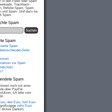
 in den Fo­ren oder Spam
wn­loads, Track­back-
, Re­fe­rer-Spam, Spam,
 und Spam. Und da­zu na­
ich Spam.
chte Spam
rte Spam
ivierte Spam
Datenschleuder-Seite
essum
rmatives zur Spam
ndschutz
m?
endete Spam
können mich mit einer
de über PayPal
rstützen, ich lebe vom
ln:
Euro
,
drei Euro
,
fünf Euro
 großzügige
zehn Euro
z dickes Danke!)