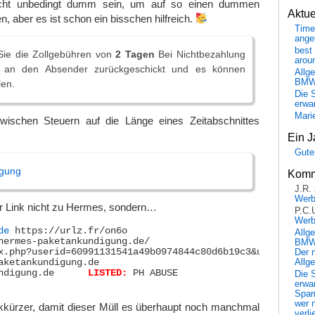
cht unbedingt dumm sein, um auf so einen dummen
Aktu
n, aber es ist schon ein bisschen hilfreich.
Time
ange
best 
 Sie die Zollgebühren von
2 Tagen
Bei Nichtbezahlung
arou
t an den Absender zurückgeschickt und es können
Allg
BM
len.
Die 
erwar
Mari
zwischen Steuern auf die Länge eines Zeitabschnittes
Ein J
Gute
lgung
Komm
J.R.
Wer
ser Link nicht zu Hermes, sondern…
P.C.
Wer
de
 https://urlz.fr/on6o

Allg
BMW 
Der 
aketankundigung.de

Allg
hermes-paketankundigung.de	
LISTED:
 PH ABUSE

Die 
erwar
Spa
wer n
nkkürzer, damit dieser Müll es überhaupt noch manchmal
verli