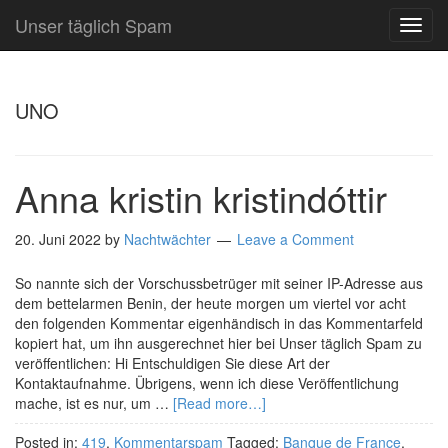
Unser täglich Spam
TOG
NAVI
UNO
Anna kristin kristindóttir
20. Juni 2022
by
Nachtwächter
Leave a Comment
So nannte sich der Vorschussbetrüger mit seiner IP-Adresse aus
dem bettelarmen Benin, der heute morgen um viertel vor acht
den folgenden Kommentar eigenhändisch in das Kommentarfeld
kopiert hat, um ihn ausgerechnet hier bei Unser täglich Spam zu
veröffentlichen: Hi Entschuldigen Sie diese Art der
Kontaktaufnahme. Übrigens, wenn ich diese Veröffentlichung
mache, ist es nur, um …
[Read more…]
Posted in:
419
,
Kommentarspam
Tagged:
Banque de France
,