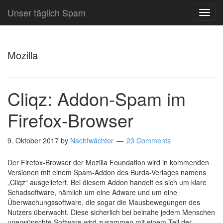
Unser täglich Spam
TOG
NAVI
Mozilla
Cliqz: Addon-Spam im
Firefox-Browser
9. Oktober 2017
by
Nachtwächter
23 Comments
Der Firefox-Browser der Mozilla Foundation wird in kommenden
Versionen mit einem Spam-Addon des Burda-Verlages namens
„Cliqz“ ausgeliefert. Bei diesem Addon handelt es sich um klare
Schadsoftware, nämlich um eine Adware und um eine
Überwachungssoftware, die sogar die Mausbewegungen des
Nutzers überwacht. Diese sicherlich bei beinahe jedem Menschen
unerwünschte Software wird zusammen mit einem Teil der …