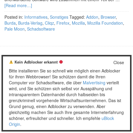
[Read more…]
Posted in:
Informatives
,
Sonstiges
Tagged:
Addon
,
Browser
,
Burda
,
Burda-Verlag
,
Cliqz
,
Firefox
,
Mozilla
,
Mozilla Foundation
,
Pale Moon
,
Schadsoftware
Copyright © 2026 Unser täglich Spam.
Kein Adblocker erkannt
Close
Mobile
WordPress Theme by themehall.com
Bitte installieren Sie so schnell wie möglich einen Adblocker
für ihren Webbrowser! Sie schützen damit die Ihren
Computer vor Schadsoftware, die über
Malvertising
verteilt
wird, und Sie schützen sich selbst vor Ausspähung und
intransparentem Datenhandel durch halbseiden bis
grenzkriminell vorgehende Wirtschaftsunternehmen. Das ist
Grund genug, einen Adblocker zu verwenden. Aber
gleichzeitig machen Sie auch Ihre gesamte Interneterfahrung
schöner, erfreulicher und schneller. Ich empfehle
uBlock
Origin
.