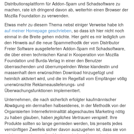
Distributionsplattform für Addon-Spam und Schadsoftware zu
machen, rate ich dringend davon ab, weiterhin einen Browser der
Mozilla Foundation zu verwenden.
Etwas mehr zu diesem Thema nebst einiger Verweise habe ich
auf meiner Homepage geschrieben
, so dass ich hier nicht noch
einmal in die Breite gehen möchte. Hier geht es mir lediglich um
den Hinweis auf die neue Spammethodik der vom Distributor
Freier Software ausgelieferten Addon-Spam mit Schadsoftware,
die über einen technischen Kanal in Kooperation von Mozilla
Foundation und Burda-Verlag in einer den Benutzer
überraschenden und überrumpelnden Weise klandestin und
massenhaft dem erwünschten Download hinzugefügt und
heimlich aktiviert wird, und die im Regelfall vom Empfänger völlig
unerwünschte Reklameauslieferungs- und
Überwachungsfunktionen implementiert.
Unternehmen, die nach sicherlich erfolgter kaufmännischer
Abwägung ein dermaßen halbseidenes, in der Methodik von der
Organisierten Internetkriminalität abgeschautes Marketing nötig
zu haben glauben, haben
jegliches Vertrauen verspielt
. Ihre
Produkte sollten so lange gemieden werden, bis jenseits jedes
vernünftigen Zweifels sicher davon auszugehen ist, dass sie von