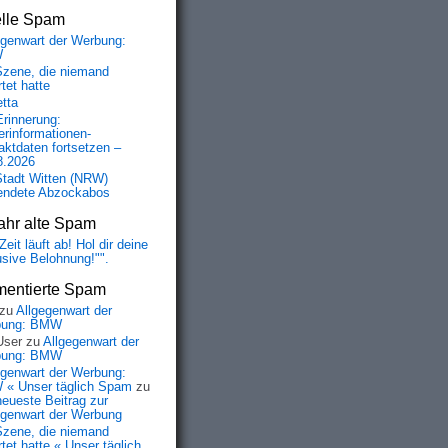
elle Spam
egenwart der Werbung:
W
Szene, die niemand
tet hatte
etta
Erinnerung:
erinformationen-
aktdaten fortsetzen –
8.2026
Stadt Witten (NRW)
endete Abzockabos
ahr alte Spam
Zeit läuft ab! Hol dir deine
usive Belohnung!"".
entierte Spam
zu
Allgegenwart der
bung: BMW
User
zu
Allgegenwart der
bung: BMW
egenwart der Werbung:
« Unser täglich Spam
zu
neueste Beitrag zur
egenwart der Werbung
Szene, die niemand
tet hatte « Unser täglich