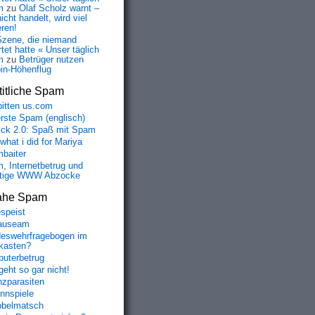
m
zu
Olaf Scholz warnt –
icht handelt, wird viel
eren!
Szene, die niemand
tet hatte « Unser täglich
m
zu
Betrüger nutzen
oin-Höhenflug
itliche Spam
bitten us.com
erste Spam (englisch)
fick 2.0: Spaß mit Spam
 what i did for Mariya
baiter
, Internetbetrug und
tige WWW Abzocke
ahe Spam
speist
auseam
eswehrfragebogen im
fkasten?
uterbetrug
geht so gar nicht!
nzparasiten
nnspiele
belmatsch