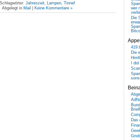
Schlagwörter:
Jahreszeit
,
Lampen
,
Tinnef
Spa
Abgelegt in
Mail
|
Keine Kommentare »
wer n
verli
Die 
erwar
Spa
Bitc
Appet
419.
Die 
Hirn
I did
Scam
Spam
sons
Bein
Abge
AdN
Bund
Brie
Comp
Das 
Fina
Gewi
Gnob