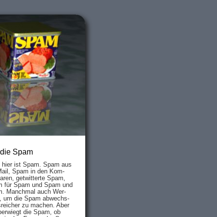
 die Spam
s hier ist Spam. Spam aus
Mail, Spam in den Kom­
aren, ge­twit­ter­te Spam,
 für Spam und Spam und
. Manch­mal auch Wer­
, um die Spam ab­wechs­
­reich­er zu mach­en. Aber
ber­wiegt die Spam, ob