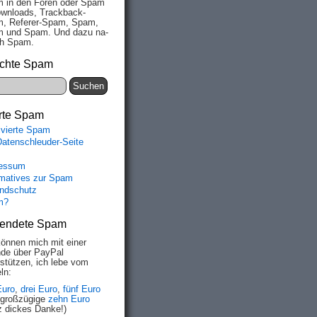
 in den Fo­ren oder Spam
wn­loads, Track­back-
, Re­fe­rer-Spam, Spam,
 und Spam. Und da­zu na­
ich Spam.
chte Spam
rte Spam
ivierte Spam
Datenschleuder-Seite
essum
rmatives zur Spam
ndschutz
m?
endete Spam
können mich mit einer
de über PayPal
rstützen, ich lebe vom
ln:
Euro
,
drei Euro
,
fünf Euro
 großzügige
zehn Euro
z dickes Danke!)