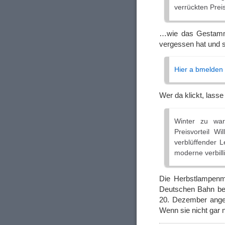
verrückten Preis
…wie das Gestamme
vergessen hat und sic
Hier a bmelden
Wer da klickt, lasse
Winter zu war
Preisvorteil W
verblüffender 
moderne verbill
Die Herbstlampenm
Deutschen Bahn bet
20. Dezember angef
Wenn sie nicht gar 