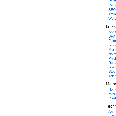
Ist 
Ratge
SEO
Troj
Wer
Link
Anti
BRA
Fake
Ist 
Maili
No M
Phis
Roma
Spa
Stop
Tele
Mein
Hom
Mast
Pixe
Tech
Anme