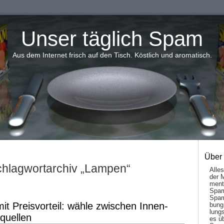
Unser täglich Spam
Aus dem Internet frisch auf den Tisch. Köstlich und aromatisch.
Über
hlagwortarchiv „Lampen“
Alle
der 
men­t
Spam
Spam
 Preisvorteil: wähle zwischen Innen-
bung
lungs
quellen
es ü