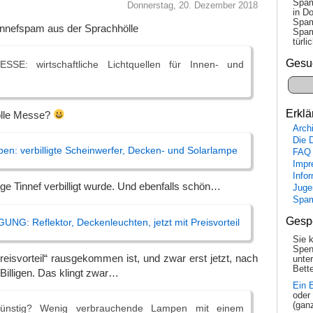
Spam
Donnerstag, 20. Dezember 2018
in Do
Spam
innefspam aus der Sprachhölle
Spam
tür­l
Gesu
SE: wirtschaftliche Lichtquellen für Innen- und
Erklä
tolle Messe?
Arch
Die 
pen: verbilligte Scheinwerfer, Decken- und Solarlampe
FAQ
Impr
Info
ige Tinnef verbilligt wurde. Und ebenfalls schön…
Juge
Spa
Gesp
NG: Reflektor, Deckenleuchten, jetzt mit Preisvorteil
Sie 
Spen
eisvorteil“ rausgekommen ist, und zwar erst jetzt, nach
unte
Bette
 Billigen. Das klingt zwar…
Ein 
oder
(gan
günstig? Wenig verbrauchende Lampen mit einem