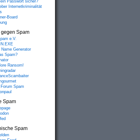
mein Passwort sicher?
ber Internetkriminalität
s
aner-Board
bung
s gegen Spam
spam e.V.
IN.EXE
 Name Generator
das Spam?
nator
ore Ransom!
hingradar
nceScambaiter
mgourmet
 Forum Spam
fonpaul
e Spam
epage
odon
lfed
nische Spam
lden