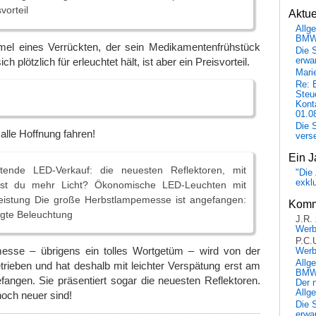
vorteil
Aktu
Allg
BM
l eines Verrückten, der sein Medikamentenfrühstück
Die 
h plötzlich für erleuchtet hält, ist aber ein Preisvorteil.
erwar
Mari
Re: 
Steu
Kont
01.0
Die 
 alle Hoffnung fahren!
vers
Ein J
tende LED-Verkauf: die neuesten Reflektoren, mit
"Die 
exkl
illst du mehr Licht? Ökonomische LED-Leuchten mit
Leistung Die große Herbstlampemesse ist angefangen:
Komm
igte Beleuchtung
J.R.
Wer
P.C.
esse – übrigens ein tolles Wortgetüm – wird von der
Wer
Allg
rieben und hat deshalb mit leichter Verspätung erst am
BMW 
angen. Sie präsentiert sogar die neuesten Reflektoren.
Der 
Allg
noch neuer sind!
Die 
erwar