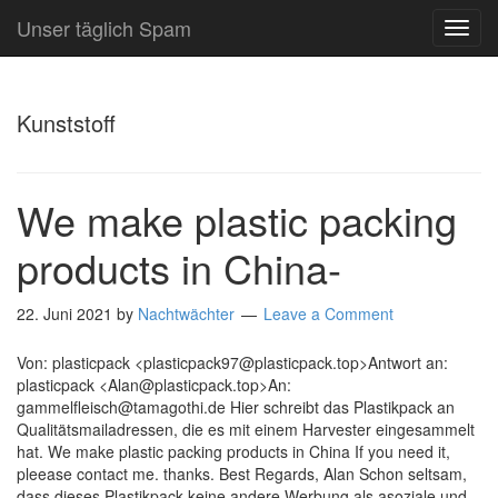
Unser täglich Spam
TOG
NAVI
Kunststoff
We make plastic packing
products in China-
22. Juni 2021
by
Nachtwächter
Leave a Comment
Von: plasticpack <plasticpack97@plasticpack.top>Antwort an:
plasticpack <Alan@plasticpack.top>An:
gammelfleisch@tamagothi.de Hier schreibt das Plastikpack an
Qualitätsmailadressen, die es mit einem Harvester eingesammelt
hat. We make plastic packing products in China If you need it,
pleease contact me. thanks. Best Regards, Alan Schon seltsam,
dass dieses Plastikpack keine andere Werbung als asoziale und