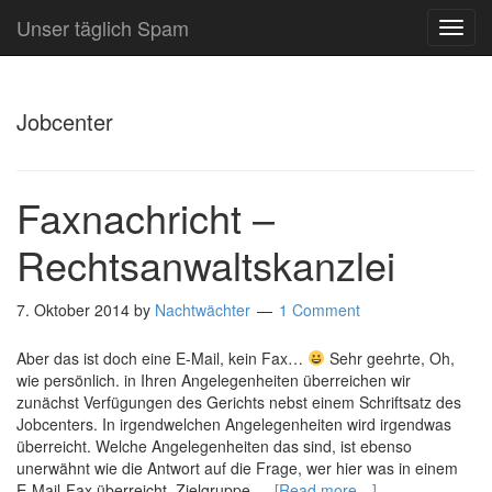
Unser täglich Spam
TOG
NAVI
Jobcenter
Faxnachricht –
Rechtsanwaltskanzlei
7. Oktober 2014
by
Nachtwächter
1 Comment
Aber das ist doch eine E-Mail, kein Fax…
Sehr geehrte, Oh,
wie persönlich. in Ihren Angelegenheiten überreichen wir
zunächst Verfügungen des Gerichts nebst einem Schriftsatz des
Jobcenters. In irgendwelchen Angelegenheiten wird irgendwas
überreicht. Welche Angelegenheiten das sind, ist ebenso
unerwähnt wie die Antwort auf die Frage, wer hier was in einem
E-Mail-Fax überreicht. Zielgruppe …
[Read more…]