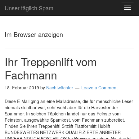
Unser täglich Spam
TOG
NAVI
Im Browser anzeigen
Ihr Treppenlift vom
Fachmann
18. Februar 2019
by
Nachtwächter
Leave a Comment
Diese E-Mail ging an eine Mailadresse, die für menschliche Leser
niemals sichtbar war, sehr wohl aber für die Harvester der
Spammer. In solchen Töpfchen landet nur das Feinste vom
Feinsten, ausgewählte Spamkost, vom Fachmann zubereitet.
Finden Sie Ihren Treppenlift! Sitzlift Plattformlift Hublift
BUNDESWEITES NETZWERK QUALIFIZIERTE ANBIETER
UNVERBINDLICH KOSTENLOS Im Browser anzeigen Na, das ist