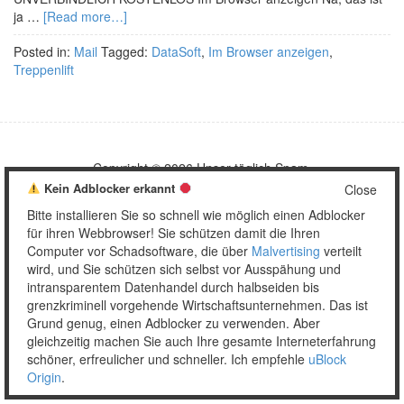
ja …
[Read more…]
Posted in:
Mail
Tagged:
DataSoft
,
Im Browser anzeigen
,
Treppenlift
Copyright © 2026 Unser täglich Spam.
Mobile
WordPress Theme by themehall.com
Kein Adblocker erkannt
Close
Bitte installieren Sie so schnell wie möglich einen Adblocker
für ihren Webbrowser! Sie schützen damit die Ihren
Computer vor Schadsoftware, die über
Malvertising
verteilt
wird, und Sie schützen sich selbst vor Ausspähung und
intransparentem Datenhandel durch halbseiden bis
grenzkriminell vorgehende Wirtschaftsunternehmen. Das ist
Grund genug, einen Adblocker zu verwenden. Aber
gleichzeitig machen Sie auch Ihre gesamte Interneterfahrung
schöner, erfreulicher und schneller. Ich empfehle
uBlock
Origin
.