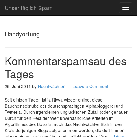
Unser täglich Spam
TOG
NAVI
Handyortung
Kommentarspamsau des
Tages
25. Juni 2011
by
Nachtwächter
Leave a Comment
Seit einigen Tagen ist ja Rivva wieder online, diese
Bauchpinselstube der deutschsprachigen Alphabloggerei und
Twitteria. Durch irgendeinen unglücklichen Zufall (oder genauer:
Durch für den Rest der Welt unverständliche Kriterien im
Algorithmus des Bots) ist auch das Nachtwächter-Blah in den
Kreis derjenigen Blogs aufgenommen worden, die dort immer
wieder einmal kurz erwähnt und verlinkt werden. Wer …
[Read