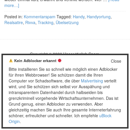
more…]
Posted in:
Kommentarspam
Tagged:
Handy
,
Handyortung
,
Realsatire
,
Rivva
,
Tracking
,
Übelsetzung
Copyright © 2026 Unser täglich Spam.
Mobile
WordPress Theme by themehall.com
Kein Adblocker erkannt
Close
Bitte installieren Sie so schnell wie möglich einen Adblocker
für ihren Webbrowser! Sie schützen damit die Ihren
Computer vor Schadsoftware, die über
Malvertising
verteilt
wird, und Sie schützen sich selbst vor Ausspähung und
intransparentem Datenhandel durch halbseiden bis
grenzkriminell vorgehende Wirtschaftsunternehmen. Das ist
Grund genug, einen Adblocker zu verwenden. Aber
gleichzeitig machen Sie auch Ihre gesamte Interneterfahrung
schöner, erfreulicher und schneller. Ich empfehle
uBlock
Origin
.