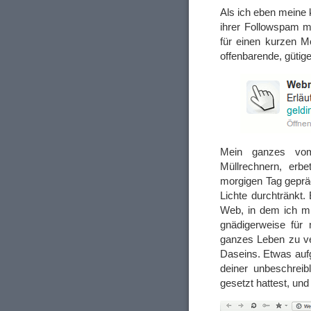
Als ich eben meine k
ihrer Followspam m
für einen kurzen M
offenbarende, gütige
Mein ganzes vom
Müllrechnern, erb
morgigen Tag gepr
Lichte durchtränkt.
Web, in dem ich mic
gnädigerweise für m
ganzes Leben zu ve
Daseins. Etwas aufge
deiner unbeschreib
gesetzt hattest, un