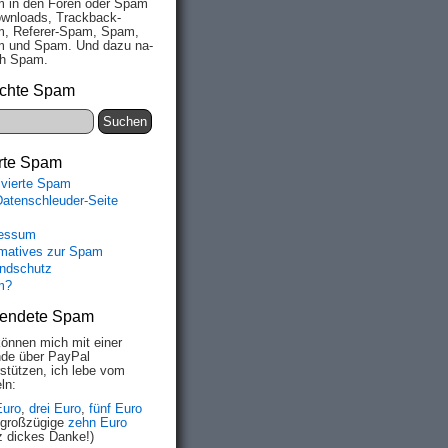
 in den Fo­ren oder Spam
wn­loads, Track­back-
, Re­fe­rer-Spam, Spam,
 und Spam. Und da­zu na­
ich Spam.
chte Spam
rte Spam
ivierte Spam
Datenschleuder-Seite
essum
rmatives zur Spam
ndschutz
m?
endete Spam
können mich mit einer
de über PayPal
rstützen, ich lebe vom
ln:
Euro
,
drei Euro
,
fünf Euro
 großzügige
zehn Euro
z dickes Danke!)