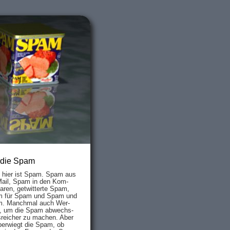
 die Spam
s hier ist Spam. Spam aus
Mail, Spam in den Kom­
aren, ge­twit­ter­te Spam,
 für Spam und Spam und
. Manch­mal auch Wer­
, um die Spam ab­wechs­
­reich­er zu mach­en. Aber
ber­wiegt die Spam, ob