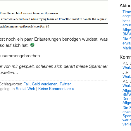
Aktu
Time
ange
best 
arou
Allg
BM
st noch ein paar Erläuterungen benötigen würdest, was
Die 
erwar
o auf sich hat.
Mari
lt zusammengebrochen.
Komm
P.C.
er von mir gespielt, scheinen sich derart miese Spammer
Wer
zustellen…
J.R.
Wer
P.C.
Schlagwörter:
Fail
,
Geld verdienen
,
Twitter
Wer
gelegt in
Social Web
|
Keine Kommentare »
Allg
BMW 
Der 
Allg
Die 
erwar
Spa
wer n
verli