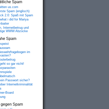
itliche Spam
bitten us.com
erste Spam (englisch)
fick 2.0: Spaß mit Spam
 what i did for Mariya
baiter
, Internetbetrug und
tige WWW Abzocke
ahe Spam
speist
auseam
eswehrfragebogen im
fkasten?
uterbetrug
geht so gar nicht!
nzparasiten
nnspiele
belmatsch
mein Passwort sicher?
ber Internetkriminalität
s
aner-Board
bung
s gegen Spam