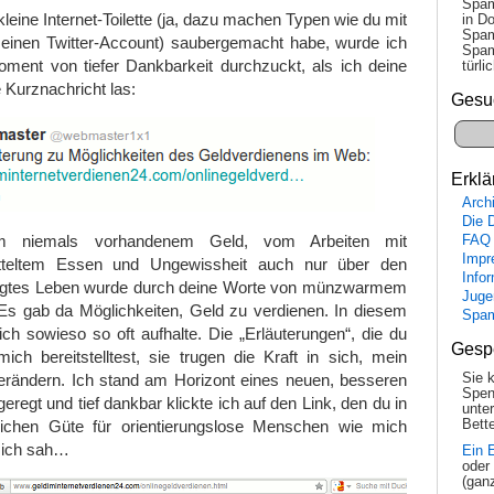
Spam
leine Internet-Toilette (ja, dazu machen Typen wie du mit
in Do
Spam
einen Twitter-Account) saubergemacht habe, wurde ich
Spam
oment von tiefer Dankbarkeit durchzuckt, als ich deine
tür­l
 Kurznachricht las:
Gesu
Erklä
Arch
Die 
 niemals vorhandenem Geld, vom Arbeiten mit
FAQ
Impr
etteltem Essen und Ungewissheit auch nur über den
Info
ägtes Leben wurde durch deine Worte von münzwarmem
Juge
 Es gab da Möglichkeiten, Geld zu verdienen. In diesem
Spa
h sowieso so oft aufhalte. Die „Erläuterungen“, die du
Gesp
ich bereitstelltest, sie trugen die Kraft in sich, mein
rändern. Ich stand am Horizont eines neuen, besseren
Sie 
Spen
regt und tief dankbar klickte ich auf den Link, den du in
unte
lichen Güte für orientierungslose Menschen wie mich
Bette
d ich sah…
Ein 
oder
(gan