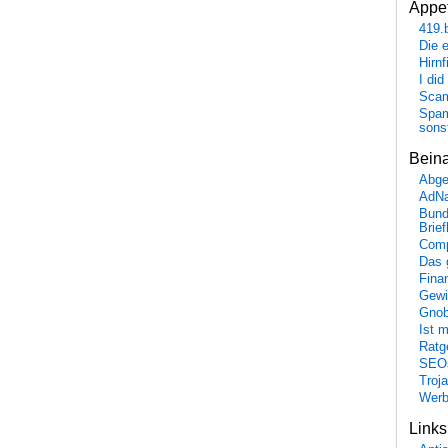
Appet
419.
Die 
Hirn
I did
Scam
Spam
sons
Bein
Abge
AdN
Bund
Brie
Comp
Das 
Fina
Gewi
Gnob
Ist 
Ratge
SEO
Troj
Wer
Link