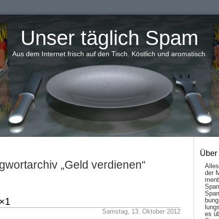
Unser täglich Spam
Aus dem Internet frisch auf den Tisch. Köstlich und aromatisch.
Über
gwortarchiv „Geld verdienen“
Alle
der 
men­t
Spam
Spam
×1
bung
lungs
Samstag, 13. Oktober 2012
es ü