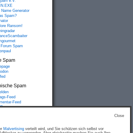
spam e.V.
IN.EXE
 Name Generator
das Spam?
nator
ore Ransom!
hingradar
nceScambaiter
mgourmet
 Forum Spam
fonpaul
e Spam
epage
odon
lfed
nische Spam
lden
rags-Feed
entar-Feed
Press.org
Close
g
)
er
Malvertising
verteilt wird, und Sie schützen sich selbst vor