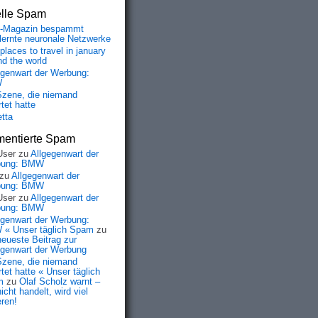
elle Spam
-Magazin bespammt
lernte neuronale Netzwerke
places to travel in january
nd the world
egenwart der Werbung:
W
Szene, die niemand
tet hatte
etta
entierte Spam
User
zu
Allgegenwart der
bung: BMW
zu
Allgegenwart der
bung: BMW
User
zu
Allgegenwart der
bung: BMW
egenwart der Werbung:
« Unser täglich Spam
zu
neueste Beitrag zur
egenwart der Werbung
Szene, die niemand
tet hatte « Unser täglich
m
zu
Olaf Scholz warnt –
icht handelt, wird viel
eren!