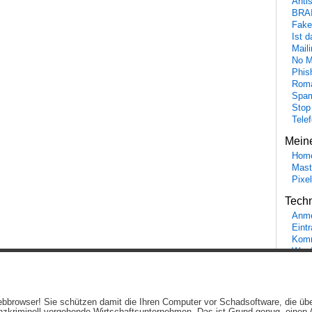
Anti
BRA
Fake
Ist 
Maili
No M
Phis
Roma
Spa
Stop
Tele
Mein
Hom
Mast
Pixe
Tech
Anme
Eint
Komm
Word
Ein genussvolles Blog von
Elias Schwerdtfeger
(
Lizenz
,
Datenschutzerklärun
 Webbrowser! Sie schützen damit die Ihren Computer vor Schadsoftware, die üb
Beiträge (RSS)
und
Kommentare (RSS)
.