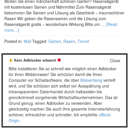
Wollen Sie einen märchenhaft schönen Garten? Rasensägerät
mit kostenlosen Samen und Nährmittel Zum Rasensägerät
bekommen Sie Samen und Lösung als Geschenk – traumschöner
Rasen Wir geben die Rasensamen und die Lösung zum
Rasensägerät gratis – wunderbare Wirkung Bitte um …
[Read
more…]
Posted in:
Mail
Tagged:
Garten
,
Rasen
,
Tinnef
Kein Adblocker erkannt
Close
Bitte installieren Sie so schnell wie möglich einen Adblocker
Copyright © 2026 Unser täglich Spam.
für ihren Webbrowser! Sie schützen damit die Ihren
Mobile
WordPress Theme by themehall.com
Computer vor Schadsoftware, die über
Malvertising
verteilt
wird, und Sie schützen sich selbst vor Ausspähung und
intransparentem Datenhandel durch halbseiden bis
grenzkriminell vorgehende Wirtschaftsunternehmen. Das ist
Grund genug, einen Adblocker zu verwenden. Aber
gleichzeitig machen Sie auch Ihre gesamte Interneterfahrung
schöner, erfreulicher und schneller. Ich empfehle
uBlock
Origin
.