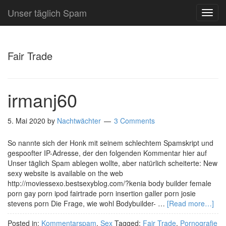
Unser täglich Spam
TOG
NAVI
Fair Trade
irmanj60
5. Mai 2020
by
Nachtwächter
3 Comments
So nannte sich der Honk mit seinem schlechtem Spamskript und
gespoofter IP-Adresse, der den folgenden Kommentar hier auf
Unser täglich Spam ablegen wollte, aber natürlich scheiterte: New
sexy website is available on the web
http://moviessexo.bestsexyblog.com/?kenia body builder female
porn gay porn ipod fairtrade porn insertion galler porn josie
stevens porn Die Frage, wie wohl Bodybuilder- …
[Read more…]
Posted in:
Kommentarspam
,
Sex
Tagged:
Fair Trade
,
Pornografie