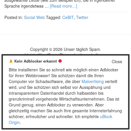
ausgewählte Leute (wie zum Beispiel ich), die in irgendeiner
Sprache irgendetwas …
[Read more…]
Posted in:
Social Web
Tagged:
CeBIT
,
Twitter
Copyright © 2026 Unser täglich Spam.
Mobile
WordPress Theme by themehall.com
Kein Adblocker erkannt
Close
Bitte installieren Sie so schnell wie möglich einen Adblocker
für ihren Webbrowser! Sie schützen damit die Ihren
Computer vor Schadsoftware, die über
Malvertising
verteilt
wird, und Sie schützen sich selbst vor Ausspähung und
intransparentem Datenhandel durch halbseiden bis
grenzkriminell vorgehende Wirtschaftsunternehmen. Das ist
Grund genug, einen Adblocker zu verwenden. Aber
gleichzeitig machen Sie auch Ihre gesamte Interneterfahrung
schöner, erfreulicher und schneller. Ich empfehle
uBlock
Origin
.