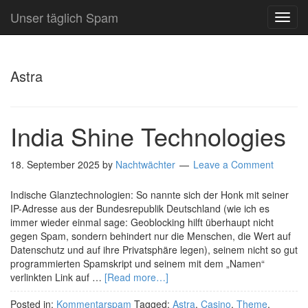
Unser täglich Spam
TOG
NAVI
Astra
India Shine Technologies
18. September 2025
by
Nachtwächter
Leave a Comment
Indische Glanztechnologien: So nannte sich der Honk mit seiner
IP-Adresse aus der Bundesrepublik Deutschland (wie ich es
immer wieder einmal sage: Geoblocking hilft überhaupt nicht
gegen Spam, sondern behindert nur die Menschen, die Wert auf
Datenschutz und auf ihre Privatsphäre legen), seinem nicht so gut
programmierten Spamskript und seinem mit dem „Namen“
verlinkten Link auf …
[Read more…]
Posted in:
Kommentarspam
Tagged:
Astra
,
Casino
,
Theme
,