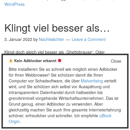
WordPress
Klingt viel besser als…
3. Januar 2022
by
Nachtwächter
Leave a Comment
Klingt doch gleich viel besser als „Ghettobrause“. Oder
„Panscherei“.
Kein Adblocker erkannt
Close
Posted in:
Bitte installieren Sie so schnell wie möglich einen Adblocker
Verpackung
Tagged:
Astra
,
Bier
für ihren Webbrowser! Sie schützen damit die Ihren
Computer vor Schadsoftware, die über
Malvertising
verteilt
wird, und Sie schützen sich selbst vor Ausspähung und
intransparentem Datenhandel durch halbseiden bis
grenzkriminell vorgehende Wirtschaftsunternehmen. Das ist
Copyright © 2026 Unser täglich Spam.
Grund genug, einen Adblocker zu verwenden. Aber
Mobile
WordPress Theme by themehall.com
gleichzeitig machen Sie auch Ihre gesamte Interneterfahrung
schöner, erfreulicher und schneller. Ich empfehle
uBlock
Origin
.