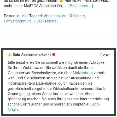
du schon im Betreff geschrieben.
Hier klicken Ach, kein Platz
mehr in der Mail?
Abmelden Oh, …
[Read more…]
Posted in:
Mail
Tagged:
Abnehmpillen
,
Click here
,
Fettverbrennung
,
Quacksalberei
Copyright © 2026 Unser täglich Spam.
Kein Adblocker erkannt
Mobile
WordPress Theme by themehall.com
Close
Bitte installieren Sie so schnell wie möglich einen Adblocker
für ihren Webbrowser! Sie schützen damit die Ihren
Computer vor Schadsoftware, die über
Malvertising
verteilt
wird, und Sie schützen sich selbst vor Ausspähung und
intransparentem Datenhandel durch halbseiden bis
grenzkriminell vorgehende Wirtschaftsunternehmen. Das ist
Grund genug, einen Adblocker zu verwenden. Aber
gleichzeitig machen Sie auch Ihre gesamte Interneterfahrung
schöner, erfreulicher und schneller. Ich empfehle
uBlock
Origin
.