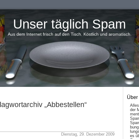
Unser täglich Spam
Aus dem Internet frisch auf den Tisch. Köstlich und aromatisch.
Über
lagwortarchiv „Abbestellen“
Alle
der 
men­t
Spam
Spam
bung
lungs
Dienstag, 29. Dezember 2009
es ü