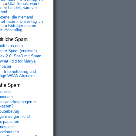
m
zu
Olaf Scholz warnt –
icht handelt, wird viel
eren!
Szene, die niemand
tet hatte « Unser täglich
m
zu
Betrüger nutzen
oin-Höhenflug
itliche Spam
bitten us.com
erste Spam (englisch)
fick 2.0: Spaß mit Spam
 what i did for Mariya
baiter
, Internetbetrug und
tige WWW Abzocke
ahe Spam
speist
auseam
eswehrfragebogen im
fkasten?
uterbetrug
geht so gar nicht!
nzparasiten
nnspiele
belmatsch