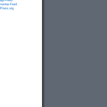
rags-Feed
entar-Feed
Press.org