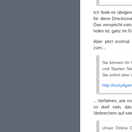
Ich finde es übrigen
für diese Drecksma
Das verspricht vom
holen ist, ganz im G
Aber jetzt erstmal
zum…
Sie können ihr 
und Starten Si
Sie sofort über 
http://lucky4ga
…Verfahren, wie ma
so doof sein, da
Verbrechern auf sein
Unser Online C