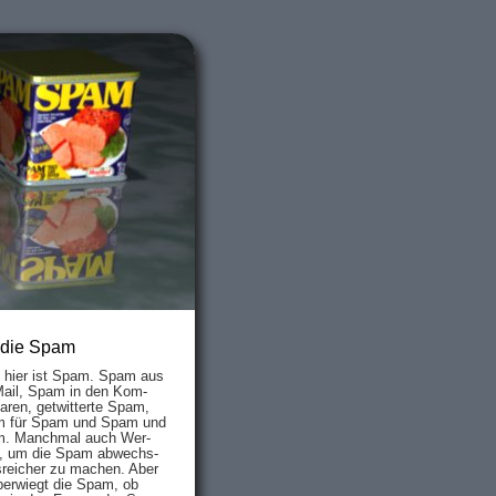
 die Spam
s hier ist Spam. Spam aus
Mail, Spam in den Kom­
aren, ge­twit­ter­te Spam,
 für Spam und Spam und
. Manch­mal auch Wer­
, um die Spam ab­wechs­
­reich­er zu mach­en. Aber
ber­wiegt die Spam, ob