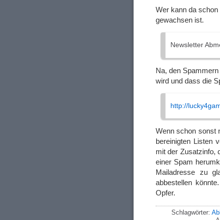
Wer kann da schon „
gewachsen ist.
Newsletter Abme
Na, den Spammern w
wird und dass die 
http://lucky4g
Wenn schon sonst ni
bereinigten Listen 
mit der Zusatzinfo,
einer Spam herumkli
Mailadresse zu gl
abbestellen könnte.
Opfer.
Schlagwörter:
Ab