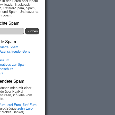
 in den Fo­ren oder Spam
wn­loads, Track­back-
, Re­fe­rer-Spam, Spam,
 und Spam. Und da­zu na­
ich Spam.
chte Spam
rte Spam
ivierte Spam
Datenschleuder-Seite
essum
rmatives zur Spam
ndschutz
m?
endete Spam
können mich mit einer
de über PayPal
rstützen, ich lebe vom
ln:
Euro
,
drei Euro
,
fünf Euro
 großzügige
zehn Euro
z dickes Danke!)