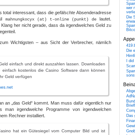
Spa
wer n
s total interessant, dass die
gefälschte
Absenderadresse
verli
Die 
il
lautet.
mahnungkocyx (at) t-online (punkt) de
erwar
 Klang her nicht gerade, dass da irgendwelches Geld zu
Spa
Bitc
egenteil.
Appet
 zum Wichtigsten – aus Sicht der Verbrecher, nämlich
419.
Die 
Hirn
I did
Geld einfach und direkt auszahlen lassen. Downloaden
Scam
e einfach kostenlos die Casino Software dann können
Spam
sons
ihr Geld verfügen
Bein
mes.net
Abge
AdN
Bund
n an „das Geld“ kommt. Man muss dafür eigentlich nur
Brie
ss man irgendwelche Programme von irgendwelchen
Comp
em Rechner installiert.
Das 
Fina
Gewi
asino hat ein Gütesiegel vom Computer Bild und ist
Gnob