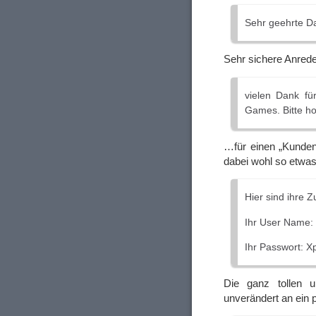
Sehr geehrte D
Sehr sichere Anred
vielen Dank fü
Games. Bitte ho
…für einen „Kunden
dabei wohl so etwas
Hier sind ihre 
Ihr User Name:
Ihr Passwort: X
Die ganz tollen
unverändert an ein