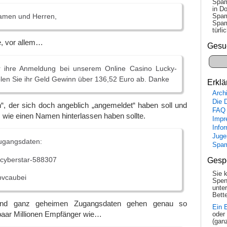
Spam
in Do
amen und Herren,
Spam
Spam
tür­l
e, vor allem…
Gesu
r ihre Anmeldung bei unserem Online Casino Lucky-
len Sie ihr Geld Gewinn über 136,52 Euro ab. Danke
Erklä
Arch
Die 
“, der sich doch angeblich „angemeldet“ haben soll und
FAQ
 wie einen Namen hinterlassen haben sollte.
Impr
Info
Juge
Zugangsdaten:
Spa
 cyberstar-588307
Gesp
Sie 
pvcaubei
Spen
unte
Bette
 und ganz geheimen Zugangsdaten gehen genau so
Ein 
 paar Millionen Empfänger wie…
oder
(gan