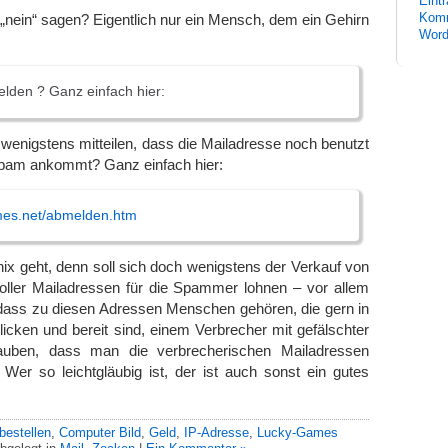
Eint
Komm
nein“ sagen? Eigentlich nur ein Mensch, dem ein Gehirn
Word
lden ? Ganz einfach hier:
enigstens mitteilen, dass die Mailadresse noch benutzt
Spam ankommt? Ganz einfach hier:
ames.net/abmelden.htm
x geht, denn soll sich doch wenigstens der Verkauf von
voller Mailadressen für die Spammer lohnen – vor allem
 dass zu diesen Adressen Menschen gehören, die gern in
cken und bereit sind, einem Verbrecher mit gefälschter
auben, dass man die verbrecherischen Mailadressen
 Wer so leichtgläubig ist, der ist auch sonst ein gutes
bestellen
,
Computer Bild
,
Geld
,
IP-Adresse
,
Lucky-Games