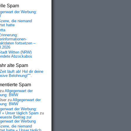
elle Spam
egenwart der Werbung:
W
Szene, die niemand
tet hatte
etta
Erinnerung:
erinformationen-
aktdaten fortsetzen –
8.2026
Stadt Witten (NRW)
endete Abzockabos
ahr alte Spam
Zeit läuft ab! Hol dir deine
usive Belohnung!"".
entierte Spam
zu
Allgegenwart der
bung: BMW
User
zu
Allgegenwart der
bung: BMW
egenwart der Werbung:
« Unser täglich Spam
zu
neueste Beitrag zur
egenwart der Werbung
Szene, die niemand
tet hatte « Unser täglich