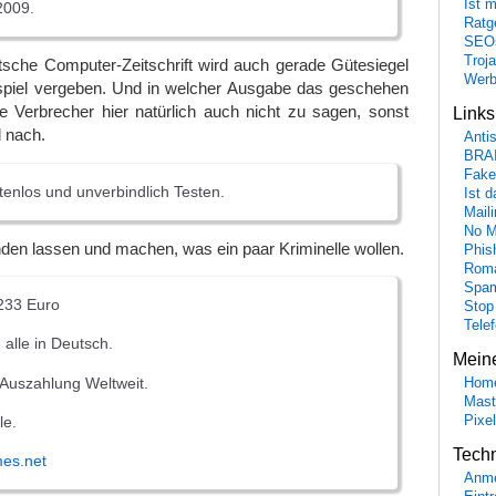
Ist 
2009.
Ratge
SEO
Troj
tsche Computer-Zeitschrift wird auch gerade Gütesiegel
Wer
ksspiel vergeben. Und in welcher Ausgabe das geschehen
ie Verbrecher hier natürlich auch nicht zu sagen, sonst
Link
 nach.
Anti
BRA
Fake
tenlos und unverbindlich Testen.
Ist 
Maili
No M
nden lassen und machen, was ein paar Kriminelle wollen.
Phis
Roma
Spa
.233 Euro
Stop
Tele
 alle in Deutsch.
Mein
Auszahlung Weltweit.
Hom
Mast
le.
Pixe
Tech
mes.net
Anme