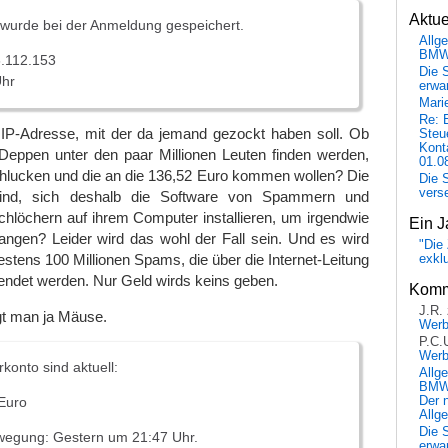
Aktu
 wurde bei der Anmeldung gespeichert.
Allg
BM
6.112.153
Die 
Uhr
erwar
Mari
Re: 
IP-Adresse, mit der da jemand gezockt haben soll. Ob
Steu
Kont
 Deppen unter den paar Millionen Leuten finden werden,
01.0
chlucken und die an die 136,52 Euro kommen wollen? Die
Die 
vers
sind, sich deshalb die Software von Spammern und
chlöchern auf ihrem Computer installieren, um irgendwie
Ein J
angen? Leider wird das wohl der Fall sein. Und es wird
"Die 
stens 100 Millionen Spams, die über die Internet-Leitung
exkl
endet werden. Nur Geld wirds keins geben.
Komm
J.R.
gt man ja Mäuse.
Wer
P.C.
Wer
rkonto sind aktuell:
Allg
BMW 
Der 
 Euro
Allg
Die 
wegung: Gestern um 21:47 Uhr.
erwar