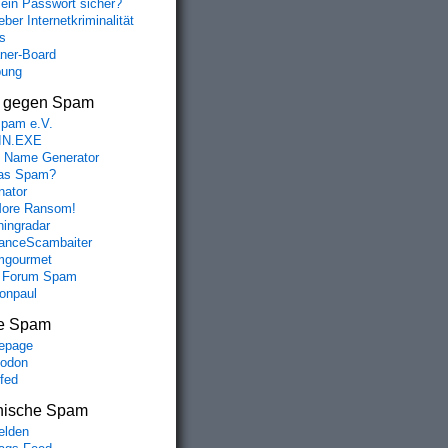
mein Passwort sicher?
ber Internetkriminalität
s
aner-Board
bung
s gegen Spam
spam e.V.
IN.EXE
 Name Generator
das Spam?
nator
ore Ransom!
hingradar
nceScambaiter
mgourmet
 Forum Spam
fonpaul
e Spam
epage
odon
lfed
nische Spam
lden