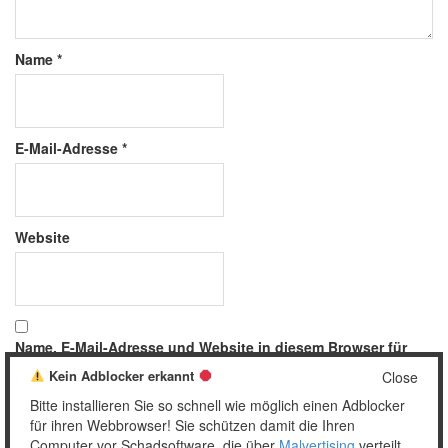
Name
*
E-Mail-Adresse
*
Website
Name, E-Mail-Adresse und Website in diesem Browser für
meinen nächsten Kommentar speichern.
Kein Adblocker erkannt
Close
Bitte installieren Sie so schnell wie möglich einen Adblocker
für ihren Webbrowser! Sie schützen damit die Ihren
Computer vor Schadsoftware, die über
Malvertising
verteilt