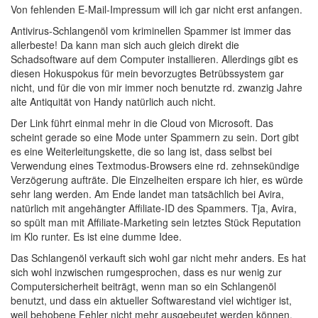
Von fehlenden E-Mail-Impressum will ich gar nicht erst anfangen.
Antivirus-Schlangenöl vom kriminellen Spammer ist immer das
allerbeste! Da kann man sich auch gleich direkt die
Schadsoftware auf dem Computer installieren. Allerdings gibt es
diesen Hokuspokus für mein bevorzugtes Betrübssystem gar
nicht, und für die von mir immer noch benutzte rd. zwanzig Jahre
alte Antiquität von Handy natürlich auch nicht.
Der Link führt einmal mehr in die Cloud von Microsoft. Das
scheint gerade so eine Mode unter Spammern zu sein. Dort gibt
es eine Weiterleitungskette, die so lang ist, dass selbst bei
Verwendung eines Textmodus-Browsers eine rd. zehnsekündige
Verzögerung aufträte. Die Einzelheiten erspare ich hier, es würde
sehr lang werden. Am Ende landet man tatsächlich bei Avira,
natürlich mit angehängter Affiliate-ID des Spammers. Tja, Avira,
so spült man mit Affiliate-Marketing sein letztes Stück Reputation
im Klo runter. Es ist eine dumme Idee.
Das Schlangenöl verkauft sich wohl gar nicht mehr anders. Es hat
sich wohl inzwischen rumgesprochen, dass es nur wenig zur
Computersicherheit beiträgt, wenn man so ein Schlangenöl
benutzt, und dass ein aktueller Softwarestand viel wichtiger ist,
weil behobene Fehler nicht mehr ausgebeutet werden können.