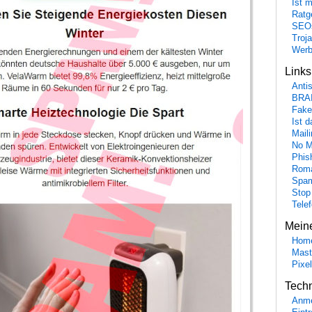
Ist 
Ratge
SEO
Troj
Wer
Link
Anti
BRA
Fake
Ist 
Maili
No M
Phis
Roma
Spa
Stop
Tele
Mein
Hom
Mast
Pixe
Tech
Anme