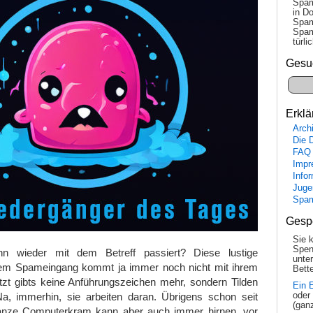
Spam
in Do
Spam
Spam
tür­l
Gesu
Erklä
Arch
Die 
FAQ
Impr
Info
Juge
Spa
Gesp
Sie 
Spen
n wieder mit dem Betreff passiert? Diese lustige
unte
em Spameingang kommt ja immer noch nicht mit ihrem
Bette
tzt gibts keine Anführungszeichen mehr, sondern Tilden
Ein 
oder
Na, immerhin, sie arbeiten daran. Übrigens schon seit
(gan
anze Computerkram kann aber auch immer hirnen, vor