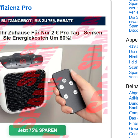
Spa
fizienz Pro
wer n
verli
Die 
erwar
Spa
Bitc
Appet
419.
Die 
Hirn
I did
Scam
Spam
sons
Bein
Abge
AdN
Bund
Brie
Comp
Das 
Fina
Gewi
Gnob