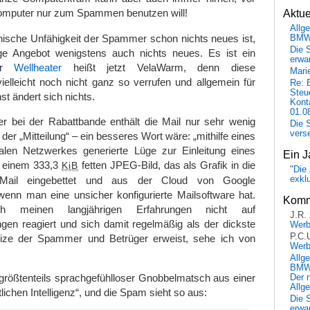
omputer nur zum Spammen benutzen will!
Aktu
Allg
nische Unfähigkeit der Spammer schon nichts neues ist,
BM
Die 
ge Angebot wenigstens auch nichts neues. Es ist ein
erwar
Der
Wellheater
heißt jetzt VelaWarm, denn diese
Mari
elleicht noch nicht ganz so verrufen und allgemein für
Re: 
Steu
t ändert sich nichts.
Kont
01.0
er bei der Rabattbande enthält die Mail nur sehr wenig
Die 
vers
l der „Mitteilung“ – ein besseres Wort wäre: „mithilfe eines
alen Netzwerkes generierte Lüge zur Einleitung eines
Ein J
n einem 333,3
fetten JPEG-Bild, das als Grafik in die
KiB
"Die 
 Mail eingebettet und aus der Cloud von Google
exkl
wenn man eine unsicher konfigurierte Mailsoftware hat.
Komm
 meinen langjährigen Erfahrungen nicht auf
J.R.
en reagiert und sich damit regelmäßig als der dickste
Wer
P.C.
ze der Spammer und Betrüger erweist, sehe ich von
Wer
Allg
BMW 
t größtenteils sprachgefühlloser Gnobbelmatsch aus einer
Der 
Allg
ichen Intelligenz“, und die Spam sieht so aus:
Die 
erwar