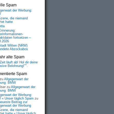
elle Spam
egenwart der Werbung:
W
Szene, die niemand
tet hatte
etta
Erinnerung:
erinformationen-
aktdaten fortsetzen –
8.2026
Stadt Witten (NRW)
endete Abzockabos
ahr alte Spam
Zeit läuft ab! Hol dir deine
usive Belohnung!"".
entierte Spam
zu
Allgegenwart der
bung: BMW
User
zu
Allgegenwart der
bung: BMW
egenwart der Werbung:
« Unser täglich Spam
zu
neueste Beitrag zur
egenwart der Werbung
Szene, die niemand
tet hatte « Unser täglich