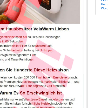
Eint
Komm
Word