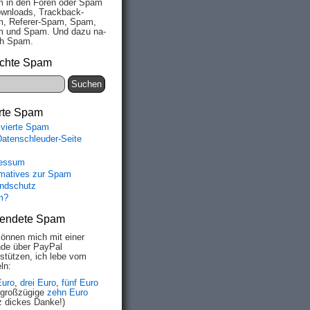
 in den Fo­ren oder Spam
wn­loads, Track­back-
, Re­fe­rer-Spam, Spam,
 und Spam. Und da­zu na­
ich Spam.
chte Spam
rte Spam
ivierte Spam
Datenschleuder-Seite
essum
rmatives zur Spam
ndschutz
m?
endete Spam
können mich mit einer
de über PayPal
rstützen, ich lebe vom
ln:
Euro
,
drei Euro
,
fünf Euro
 großzügige
zehn Euro
z dickes Danke!)