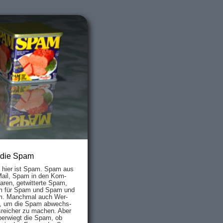
 die Spam
s hier ist Spam. Spam aus
Mail, Spam in den Kom­
aren, ge­twit­ter­te Spam,
 für Spam und Spam und
. Manch­mal auch Wer­
, um die Spam ab­wechs­
­reich­er zu mach­en. Aber
ber­wiegt die Spam, ob