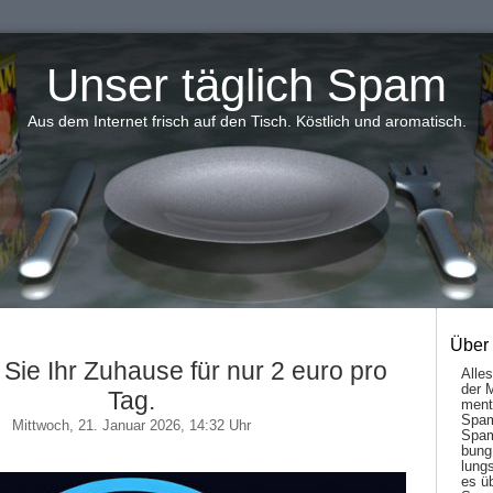
Unser täglich Spam
Aus dem Internet frisch auf den Tisch. Köstlich und aromatisch.
Über
Sie Ihr Zuhause für nur 2 euro pro
Alle
der 
Tag.
men­t
Spam
Mittwoch, 21. Januar 2026, 14:32 Uhr
Spam
bung
lungs
es ü