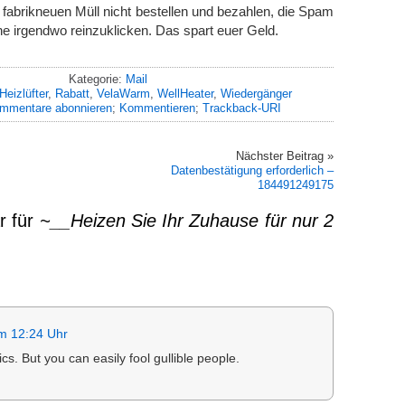
abrikneuen Müll nicht bestellen und bezahlen, die Spam
ne irgendwo reinzuklicken. Das spart euer Geld.
Kategorie:
Mail
Heizlüfter
,
Rabatt
,
VelaWarm
,
WellHeater
,
Wiedergänger
mmentare abonnieren
;
Kommentieren
;
Trackback-URI
Nächster Beitrag »
Datenbestätigung erforderlich –
184491249175
r für
~__Heizen Sie Ihr Zuhause für nur 2
m 12:24 Uhr
ics. But you can easily fool gullible people.