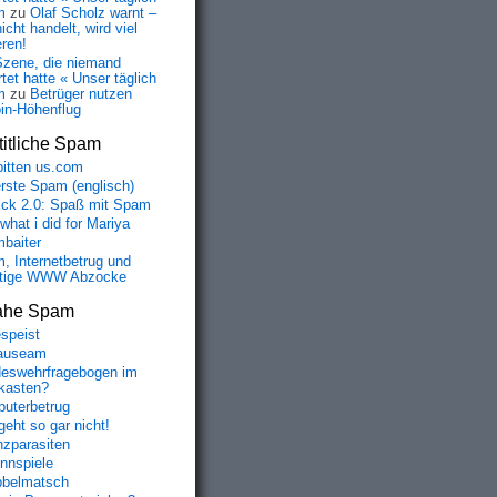
m
zu
Olaf Scholz warnt –
icht handelt, wird viel
eren!
Szene, die niemand
tet hatte « Unser täglich
m
zu
Betrüger nutzen
oin-Höhenflug
itliche Spam
bitten us.com
erste Spam (englisch)
fick 2.0: Spaß mit Spam
 what i did for Mariya
baiter
, Internetbetrug und
tige WWW Abzocke
ahe Spam
speist
auseam
eswehrfragebogen im
fkasten?
uterbetrug
geht so gar nicht!
nzparasiten
nnspiele
belmatsch