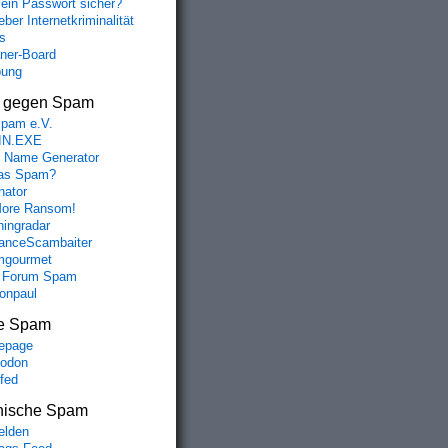
mein Passwort sicher?
ber Internetkriminalität
s
aner-Board
bung
s gegen Spam
spam e.V.
IN.EXE
 Name Generator
das Spam?
nator
ore Ransom!
hingradar
nceScambaiter
mgourmet
 Forum Spam
fonpaul
e Spam
epage
odon
lfed
nische Spam
lden