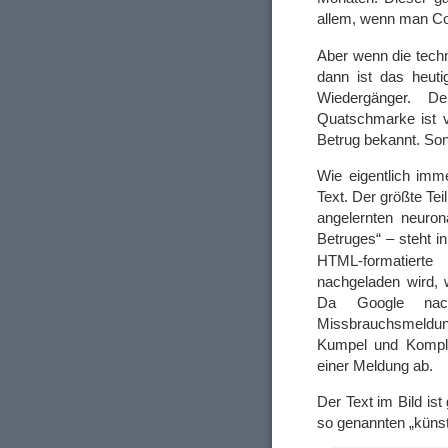
allem, wenn man C
Aber wenn die tech
dann ist das heuti
Wiedergänger. 
Quatschmarke ist vi
Betrug bekannt. Sons
Wie eigentlich imm
Text. Der größte Tei
angelernten neuron
Betruges“ – steht i
HTML-formatierte
nachgeladen wird, 
Da Google nach
Missbrauchsmeldung
Kumpel und Kompli
einer Meldung ab.
Der Text im Bild is
so genannten „künstl