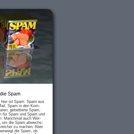
 die Spam
s hier ist Spam. Spam aus
Mail, Spam in den Kom­
aren, ge­twit­ter­te Spam,
 für Spam und Spam und
. Manch­mal auch Wer­
, um die Spam ab­wechs­
­reich­er zu mach­en. Aber
ber­wiegt die Spam, ob