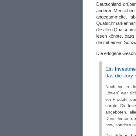
Deutschland drüber
anderen Menschen sp
angegammelte, ab
Quatschmarkenname
die alten Quatschma
lesen könnte, dass
die mit einem Schw
Die erlogene Gesch
Ein Investmen
das die Jury
Noch nie in de
Löwen“ war sich
ein Produkt, da
sorgte. Die Inv
angeboten, alle
Denn hinter de
how, sondern au
Die Brüder, be