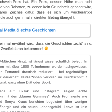
schwein-Preis hat. Ein Preis, dessen Höhe man nicht
e von Rabatten, zu denen kein Grundpreis genannt wird,
ares Zeiches dafür, dass es sich um wucherartige
die auch gern mal in direkten Betrug übergeht.
ial Media & echte Geschichten
einmal erwähnt wird, dass die Geschichten „echt“ sind,
ch Zweifel daran bekommen!
Märchen klingt, ist längst wissenschaftlich belegt: In
dien mit über 1800 Teilnehmern wurde nachgewiesen,
 Fettanteil drastisch reduziert – bei regelmäßiger
 dauerhaft. Nutzer*innen verloren im Durchschnitt 7
Monat, ganz ohne Diät oder Sport.
deos auf TikTok und Instagram zeigen echte
nen mit den „blauen Gummies“. Auch Prominente wie
nd Sonya Kraus berichten begeistert über weniger
nergie und ein neues Lebensgefühl. Leava ist kein