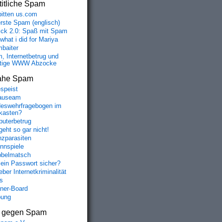
itliche Spam
bitten us.com
erste Spam (englisch)
fick 2.0: Spaß mit Spam
 what i did for Mariya
baiter
, Internetbetrug und
tige WWW Abzocke
ahe Spam
speist
auseam
eswehrfragebogen im
fkasten?
uterbetrug
geht so gar nicht!
nzparasiten
nnspiele
belmatsch
mein Passwort sicher?
ber Internetkriminalität
s
aner-Board
bung
s gegen Spam