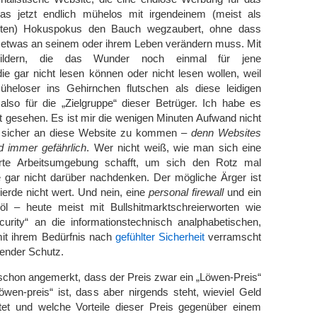
das jetzt endlich mühelos mit irgendeinem (meist als
neten) Hokuspokus den Bauch wegzaubert, ohne dass
r etwas an seinem oder ihrem Leben verändern muss. Mit
 Bildern, die das Wunder noch einmal für jene
ie gar nicht lesen können oder nicht lesen wollen, weil
üheloser ins Gehirnchen flutschen als diese leidigen
also für die „Zielgruppe“ dieser Betrüger. Ich habe es
ft gesehen. Es ist mir die wenigen Minuten Aufwand nicht
n sicher an diese Website zu kommen –
denn Websites
d immer gefährlich
. Wer nicht weiß, wie man sich eine
rte Arbeitsumgebung schafft, um sich den Rotz mal
e gar nicht darüber nachdenken. Der mögliche Ärger ist
gierde nicht wert. Und nein, eine
personal firewall
und ein
nöl – heute meist mit Bullshitmarktschreierworten wie
curity“ an die informationstechnisch analphabetischen,
it ihrem Bedürfnis nach
gefühlter Sicherheit
verramscht
hender Schutz.
 schon angemerkt, dass der Preis zwar ein „Löwen-Preis“
öwen-preis“ ist, dass aber nirgends steht, wieviel Geld
et und welche Vorteile dieser Preis gegenüber einem