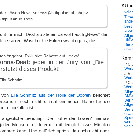
Aktu
xdie
 der Löwen News <dnews@b.fitpulsehub.shop>
Time
fitpulsehub.shop
ange
best 
arou
nicht für mich. Deshalb stehen da wohl auch „News“ drin,
Allg
BM
interessieren. Waschechte Fakenews übrigens, die…
Die 
erwar
ztes Angebot: Exklusive Rabatte auf Leava!
Komm
inns-Deal:
jeder in der Jury von „Die
P.C.
rstützt dieses Produkt!
Wer
J.R.
Wer
Ella Schmitz
P.C.
Wer
Allg
r von
Ella Schmitz aus der Hölle der Doofen
berichtet
BMW 
Der 
Spamern noch nicht einmal ein neuer Name für die
Allg
r eingefallen ist.
Die 
erwar
Spa
se angebliche Sendung „Die Höhle der Löwen“ niemals
wer n
 jeder Mensch mit Internet mit lediglich zwei Minuten
verli
mmen kann. Und natürlich spricht da auch nicht ganz