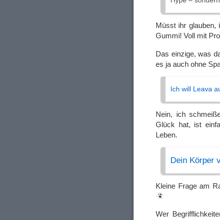
Hype – sondern
Müsst ihr glauben,
Gummi! Voll mit Pr
Das einzige, was da
es ja auch ohne S
Ich will Leava 
Nein, ich schmeiß
Glück hat, ist ein
Leben.
Dein Körper v
Kleine Frage am Ra
Wer Begrifflichkei