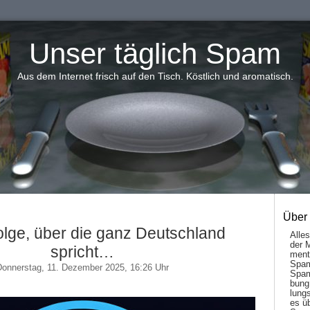
Unser täglich Spam
Aus dem Internet frisch auf den Tisch. Köstlich und aromatisch.
Über
olge, über die ganz Deutschland
Alle
der 
spricht…
men­t
Spam
Donnerstag, 11. Dezember 2025, 16:26 Uhr
Spam
bung
lungs
es ü