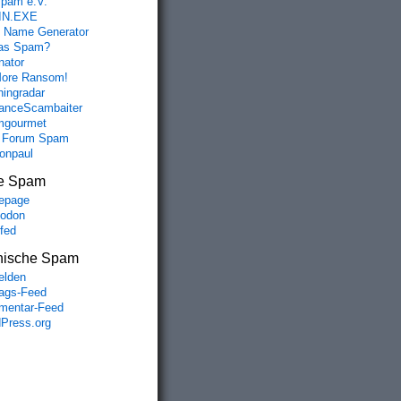
spam e.V.
IN.EXE
 Name Generator
das Spam?
nator
ore Ransom!
hingradar
nceScambaiter
mgourmet
 Forum Spam
fonpaul
e Spam
epage
odon
lfed
nische Spam
lden
rags-Feed
entar-Feed
Press.org