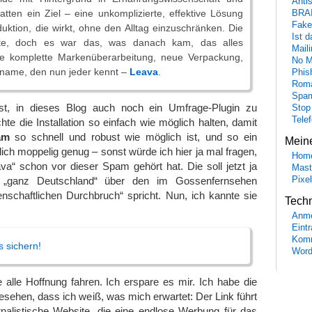
Anti
atten ein Ziel – eine unkomplizierte, effektive Lösung
BRA
Fake
uktion, die wirkt, ohne den Alltag einzuschränken. Die
Ist 
te, doch es war das, was danach kam, das alles
Maili
ne komplette Markenüberarbeitung, neue Verpackung,
No M
tname, den nun jeder kennt –
Leava
.
Phis
Roma
Spa
st, in dieses Blog auch noch ein Umfrage-Plugin zu
Stop
Tele
te die Installation so einfach wie möglich halten, damit
am
so schnell und robust wie möglich ist, und so ein
Mein
ich moppelig genug – sonst würde ich hier ja mal fragen,
Hom
a“ schon vor dieser Spam gehört hat. Die soll jetzt ja
Mast
Pixe
ganz Deutschland“ über den im Gossenfernsehen
enschaftlichen Durchbruch“ spricht. Nun, ich kannte sie
Tech
Anme
Eint
Komm
 sichern!
Word
e alle Hoffnung fahren. Ich erspare es mir. Ich habe die
sehen, dass ich weiß, was mich erwartet: Der Link führt
rnalistische Website, die eine endlose Werbung für das