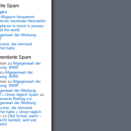
elle Spam
qgka
-Magazin bespammt
lernte neuronale Netzwerke
places to travel in january
nd the world
egenwart der Werbung:
W
Szene, die niemand
tet hatte
entierte Spam
User
zu
Allgegenwart der
bung: BMW
zu
Allgegenwart der
bung: BMW
User
zu
Allgegenwart der
bung: BMW
egenwart der Werbung:
« Unser täglich Spam
zu
neueste Beitrag zur
egenwart der Werbung
Szene, die niemand
tet hatte « Unser täglich
m
zu
Olaf Scholz warnt –
icht handelt, wird viel
eren!