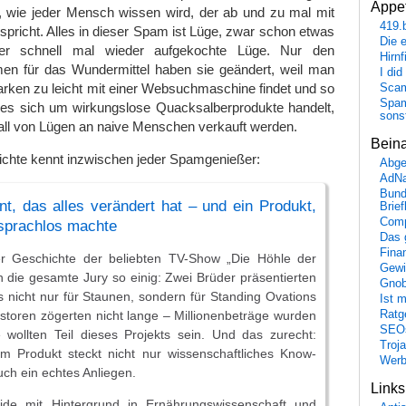
Appet
, wie jeder Mensch wissen wird, der ab und zu mal mit
419.
richt. Alles in dieser Spam ist Lüge, zwar schon etwas
Die 
er schnell mal wieder aufgekochte Lüge. Nur den
Hirn
n für das Wundermittel haben sie geändert, weil man
I did
rken zu leicht mit einer Websuchmaschine findet und so
Scam
Spam
 es sich um wirkungslose Quacksalberprodukte handelt,
sons
all von Lügen an naive Menschen verkauft werden.
Bein
ichte kennt inzwischen jeder Spamgenießer:
Abge
AdN
Bund
t, das alles verändert hat – und ein Produkt,
Brie
Comp
 sprachlos machte
Das 
Fina
r Geschichte der beliebten TV-Show „Die Höhle der
Gewi
 die gesamte Jury so einig: Zwei Brüder präsentierten
Gnob
s nicht nur für Staunen, sondern für Standing Ovations
Ist 
estoren zögerten nicht lange – Millionenbeträge wurden
Ratge
SEO
 wollten Teil dieses Projekts sein. Und das zurecht:
Troj
m Produkt steckt nicht nur wissenschaftliches Know-
Wer
ch ein echtes Anliegen.
Link
ide mit Hintergrund in Ernährungswissenschaft und