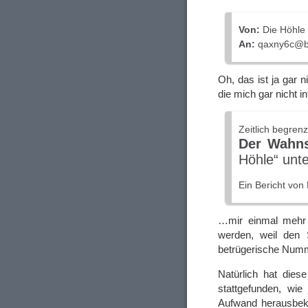
Von:
Die Höhle
An:
qaxny6c@b.
Oh, das ist ja gar 
die mich gar nicht 
Zeitlich begren
Der Wahns
Höhle“ unte
Ein Bericht von 
…mir einmal meh
werden, weil den 
betrügerische Numme
Natürlich hat die
stattgefunden, wie
Aufwand herausbeko