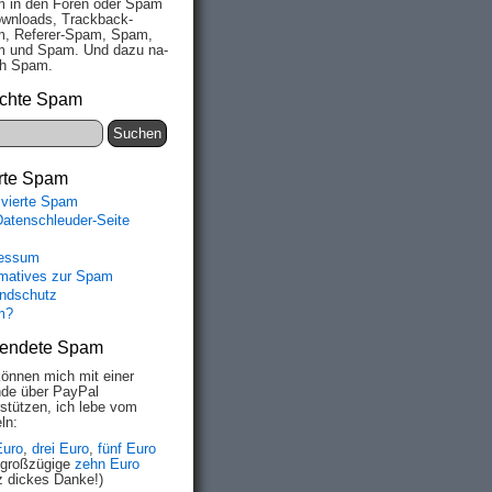
 in den Fo­ren oder Spam
wn­loads, Track­back-
, Re­fe­rer-Spam, Spam,
 und Spam. Und da­zu na­
ich Spam.
chte Spam
rte Spam
ivierte Spam
Datenschleuder-Seite
essum
rmatives zur Spam
ndschutz
m?
endete Spam
können mich mit einer
de über PayPal
rstützen, ich lebe vom
ln:
Euro
,
drei Euro
,
fünf Euro
 großzügige
zehn Euro
z dickes Danke!)