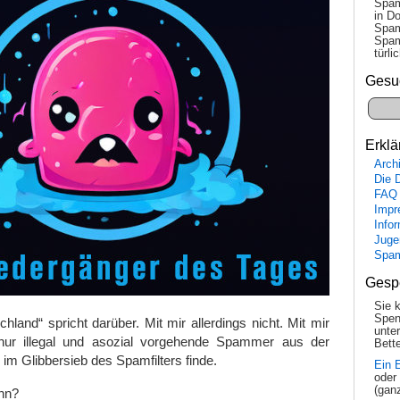
Spam
in Do
Spam
Spam
tür­l
Gesu
Erklä
Arch
Die 
FAQ
Impr
Info
Juge
Spa
Gesp
Sie 
Spen
hland“ spricht darüber. Mit mir allerdings nicht. Mit mir
unte
nur illegal und asozial vorgehende Spammer aus der
Bette
h im Glibbersieb des Spamfilters finde.
Ein 
oder
(gan
enn?