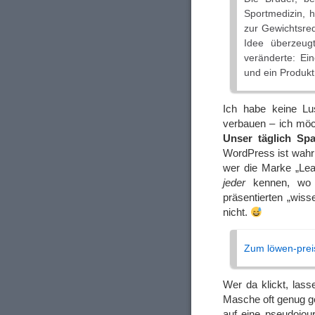
Sportmedizin, h
zur Gewichtsred
Idee überzeug
veränderte: Ei
und ein Produk
Ich habe keine Lu
verbauen – ich möch
Unser täglich Sp
WordPress ist wahrl
wer die Marke „Leav
jeder
kennen, wo „
präsentierten „wiss
nicht.
Zum löwen-preis
Wer da klickt, lass
Masche oft genug ge
auf eine pseudojou