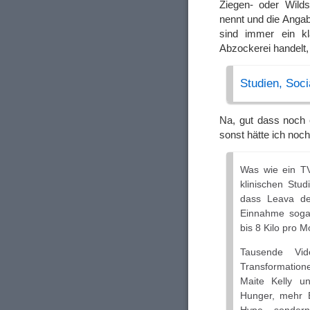
Ziegen- oder Wild
nennt und die Angab
sind immer ein kl
Abzockerei handelt, 
Studien, Soc
Na, gut dass noch 
sonst hätte ich no
Was wie ein TV-
klinischen Stu
dass Leava den
Einnahme sogar
bis 8 Kilo pro 
Tausende Vi
Transformatio
Maite Kelly u
Hunger, mehr E