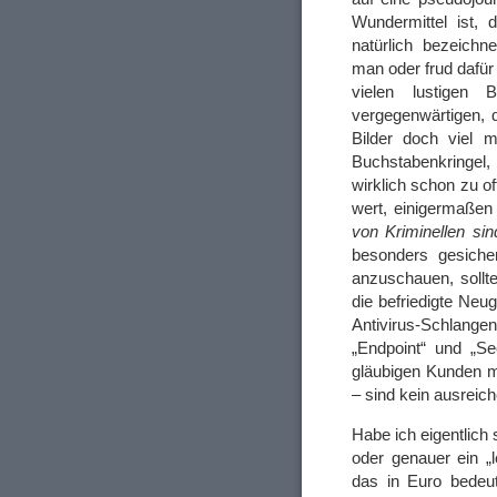
Wundermittel ist, 
natürlich bezeich
man oder frud dafü
vielen lustigen
vergegenwärtigen, d
Bilder doch viel m
Buchstabenkringel, 
wirklich schon zu o
wert, einigermaße
von Kriminellen sin
besonders gesiche
anzuschauen, sollt
die befriedigte Neu
Antivirus-Schlange
„Endpoint“ und „Se
gläubigen Kunden m
– sind kein ausreic
Habe ich eigentlich
oder genauer ein „l
das in Euro bedeut