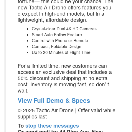
fortune— this could be your chance. The
new Tactic Air Drone offers features you‘
d expect in high-end models, but in a
lightweight, affordable design.
Crystal-clear Dual 4K HD Cameras
Smart Auto Follow Feature
Control with Phone or Remote
Compact, Foldable Design
Up to 20 Minutes of Flight Time
For a limited time, new customers can
access an exclusive deal that includes a
50% discount and shipping at no extra
cost. Inventory is moving fast, so don’ t
wait.
View Full Demo & Specs
© 2025 Tactic Air Drone | Offer valid while
supplies last
To
stop these messages
Or send mail to: 44 Pine Ave, New