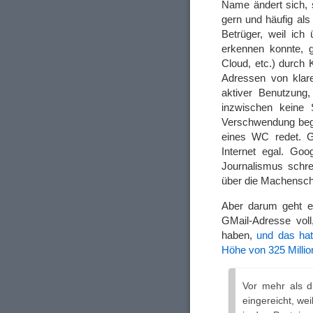
Name ändert sich, s
gern und häufig al
Betrüger, weil ic
erkennen konnte, 
Cloud, etc.) durch 
Adressen von klare
aktiver Benutzung
inzwischen keine
Verschwendung begr
eines WC redet. Go
Internet egal. Goo
Journalismus schre
über die Machensch
Aber darum geht e
GMail-Adresse voll
haben,
und das hat
Höhe von 325 Millio
Vor mehr als 
eingereicht, we