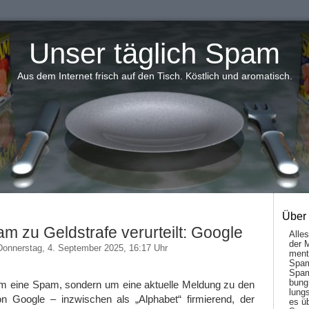
Unser täglich Spam
Aus dem Internet frisch auf den Tisch. Köstlich und aromatisch.
Über
 zu Geldstrafe verurteilt: Google
Alle
der 
Donnerstag, 4. September 2025, 16:17 Uhr
men­t
Spam
Spam
bung
 um eine Spam, sondern um eine aktuelle Meldung zu den
lungs
 Google – inzwischen als „Alphabet“ firmierend, der
es ü