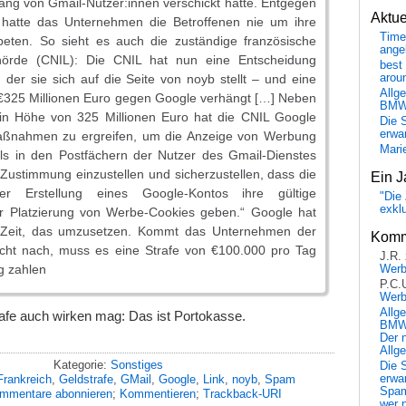
ang von Gmail-Nutzer:innen verschickt hatte. Entgegen
Aktu
hatte das Unternehmen die Betroffenen nie um ihre
Time
ebeten. So sieht es auch die zuständige französische
ange
hörde (CNIL): Die CNIL hat nun eine Entscheidung
best 
in der sie sich auf die Seite von noyb stellt – und eine
arou
Allg
 €325 Millionen Euro gegen Google verhängt […] Neben
BM
 in Höhe von 325 Millionen Euro hat die CNIL Google
Die 
erwar
aßnahmen zu ergreifen, um die Anzeige von Werbung
Mari
ls in den Postfächern der Nutzer des Gmail-Dienstes
Zustimmung einzustellen und sicherzustellen, dass die
Ein J
r Erstellung eines Google-Kontos ihre gültige
"Die 
exkl
 Platzierung von Werbe-Cookies geben.“ Google hat
Zeit, das umzusetzen. Kommt das Unternehmen der
Komm
icht nach, muss es eine Strafe von €100.000 pro Tag
J.R.
g zahlen
Wer
P.C.
Wer
Allg
afe auch wirken mag: Das ist Portokasse.
BMW 
Der 
Allg
Kategorie:
Sonstiges
Die 
Frankreich
,
Geldstrafe
,
GMail
,
Google
,
Link
,
noyb
,
Spam
erwar
Spa
mmentare abonnieren
;
Kommentieren
;
Trackback-URI
wer n