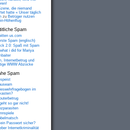
eren!
Szene, die niemand
tet hatte « Unser täglich
m
zu
Betrüger nutzen
oin-Höhenflug
itliche Spam
bitten us.com
erste Spam (englisch)
fick 2.0: Spaß mit Spam
 what i did for Mariya
baiter
, Internetbetrug und
tige WWW Abzocke
ahe Spam
speist
auseam
eswehrfragebogen im
fkasten?
uterbetrug
geht so gar nicht!
nzparasiten
nnspiele
belmatsch
mein Passwort sicher?
ber Internetkriminalität