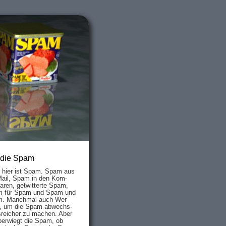
 die Spam
s hier ist Spam. Spam aus
Mail, Spam in den Kom­
aren, ge­twit­ter­te Spam,
 für Spam und Spam und
. Manch­mal auch Wer­
, um die Spam ab­wechs­
­reich­er zu mach­en. Aber
ber­wiegt die Spam, ob