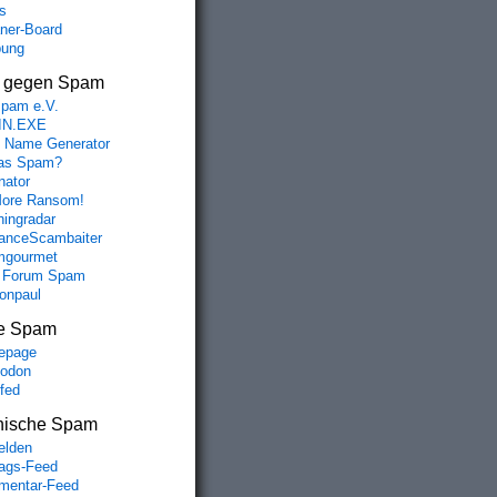
s
aner-Board
bung
s gegen Spam
spam e.V.
IN.EXE
 Name Generator
das Spam?
nator
ore Ransom!
hingradar
nceScambaiter
mgourmet
 Forum Spam
fonpaul
e Spam
epage
odon
lfed
nische Spam
lden
rags-Feed
entar-Feed