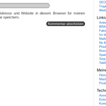
SEO
Troj
Wer
Adresse und Website in diesem Browser für meinen
r speichern.
Link
Anti
BRA
Fake
Ist 
Maili
No M
Phis
Roma
Spa
Stop
Tele
Mein
Hom
Mast
Pixe
Tech
Anme
Eint
Komm