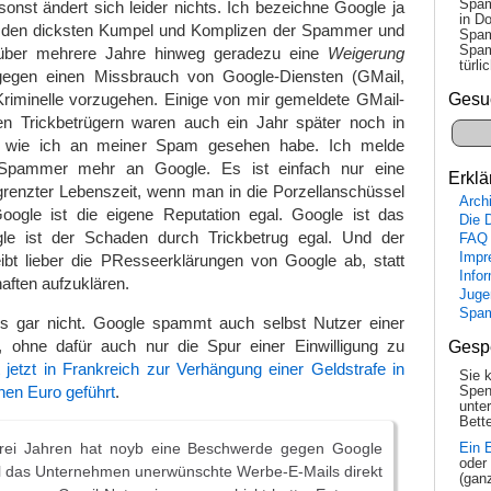
Spam
onst ändert sich leider nichts. Ich bezeichne Google ja
in Do
s den dicksten Kumpel und Komplizen der Spammer und
Spam
Spam
h über mehrere Jahre hinweg geradezu eine
Weigerung
tür­l
gegen einen Missbrauch von Google-Diensten (GMail,
Gesu
Kriminelle vorzugehen. Einige von mir gemeldete GMail-
n Trickbetrügern waren auch ein Jahr später noch in
, wie ich an meiner Spam gesehen habe. Ich melde
 Spammer mehr an Google. Es ist einfach nur eine
Erklä
enzter Lebenszeit, wenn man in die Porzellanschüssel
Arch
ogle ist die eigene Reputation egal. Google ist das
Die 
gle ist der Schaden durch Trickbetrug egal. Und der
FAQ
Impr
ibt lieber die PResseerklärungen von Google ab, statt
Info
aften aufzuklären.
Juge
Spa
s gar nicht. Google spammt auch selbst Nutzer einer
, ohne dafür auch nur die Spur einer Einwilligung zu
Gesp
 jetzt in Frankreich zur Verhängung einer Geldstrafe in
Sie 
nen Euro geführt
.
Spen
unte
Bette
drei Jahren hat noyb eine Beschwerde gegen Google
Ein 
oder
il das Unternehmen unerwünschte Werbe-E-Mails direkt
(gan