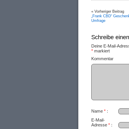
« Vorheriger Beitrag
„Frank CBD“ Geschenk
Umfrage
Schreibe ein
Deine E-Mail-Adresse
*
markiert
Ko
Name
*
E-Mail-
Adresse
*