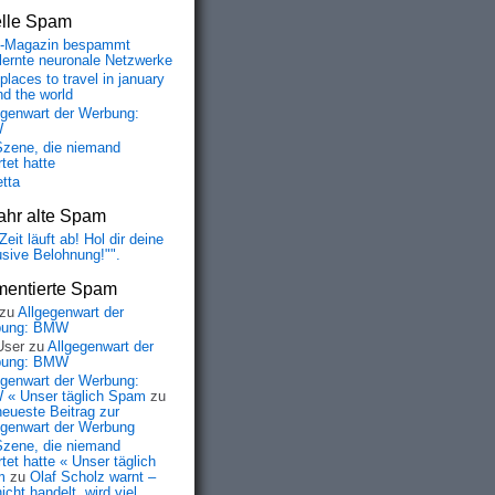
elle Spam
-Magazin bespammt
lernte neuronale Netzwerke
places to travel in january
nd the world
egenwart der Werbung:
W
Szene, die niemand
tet hatte
etta
ahr alte Spam
Zeit läuft ab! Hol dir deine
usive Belohnung!"".
entierte Spam
zu
Allgegenwart der
bung: BMW
User
zu
Allgegenwart der
bung: BMW
egenwart der Werbung:
« Unser täglich Spam
zu
neueste Beitrag zur
egenwart der Werbung
Szene, die niemand
tet hatte « Unser täglich
m
zu
Olaf Scholz warnt –
icht handelt, wird viel