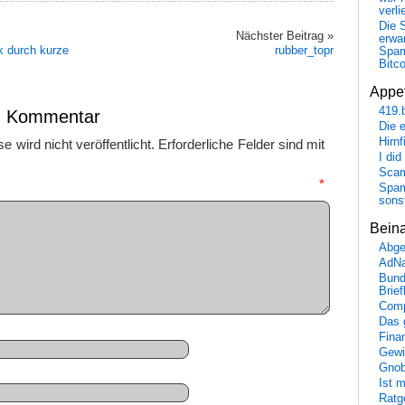
verli
Die 
Nächster Beitrag »
erwar
 durch kurze
rubber_topr
Spa
Bitc
Appet
419.
en Kommentar
Die 
Hirn
 wird nicht veröffentlicht.
Erforderliche Felder sind mit
I did
Scam
mmentar
*
Spam
sons
Bein
Abge
AdN
Bund
Brie
Comp
Das 
Fina
Gewi
Gnob
Ist 
Ratge