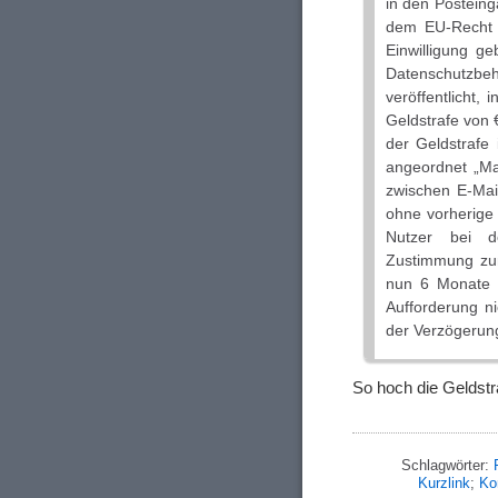
in den Posteing
dem EU-Recht 
Einwilligung g
Datenschutzbe
veröffentlicht, 
Geldstrafe von
der Geldstrafe
angeordnet „M
zwischen E-Mai
ohne vorherige 
Nutzer bei de
Zustimmung zur
nun 6 Monate 
Aufforderung n
der Verzögerun
So hoch die Geldstr
Schlagwörter:
Kurzlink
;
Ko