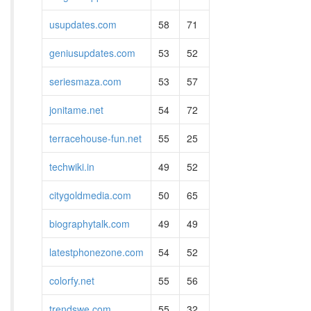
usupdates.com
58
71
geniusupdates.com
53
52
seriesmaza.com
53
57
jonitame.net
54
72
terracehouse-fun.net
55
25
techwiki.in
49
52
citygoldmedia.com
50
65
biographytalk.com
49
49
latestphonezone.com
54
52
colorfy.net
55
56
trendswe.com
55
32