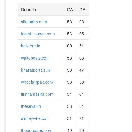
Domain
DA
DR
sifetbabo.com
53
63
tastefulspace.com
56
65
hoistore.in
60
51
wakeposts.com
53
63
bharatportals.in
53
47
wheelsinpak.com
56
53
filmitamasha.com
54
64
tnesevai.in
56
54
disneywire.com
51
71
thegoneapp.com
49
50