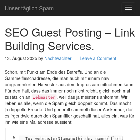
Unser täglich Spam
TOG
NAVI
SEO Guest Posting – Link
Building Services.
13. August 2025
by
Nachtwächter
Leave a Comment
Schön, mit Punkt am Ende des Betreffs. Und an die
Gammelfleischadresse, die man auch mit einem naiv
programmierten Harvester aus dem Impressum mitnehmen kann.
Für den Fall, dass das immer noch nicht reicht, gleich noch mal
zusätzlich an
, weil das ja meistens ankommt. Wir
webmaster
lieben es alle, wenn die Spam gleich doppelt kommt. Das macht
ja doppelte Freude. Und generell sammelt dieser Auskenner, der
es irgendwie durch den Spamfilter geschafft hat, alles ein, was für
ihn wie eine Mailadresse aussieht:
To: webmaster@tamagothi.de, gammelfleisch@tama