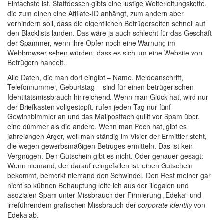
Einfachste ist. Stattdessen gibts eine lustige Weiterleitungskette,
die zum einen eine Affilate-ID anhängt, zum andern aber
verhindern soll, dass die eigentlichen Betrügerseiten schnell auf
den Blacklists landen. Das wäre ja auch schlecht für das Geschäft
der Spammer, wenn ihre Opfer noch eine Warnung im
Webbrowser sehen würden, dass es sich um eine Website von
Betrügern handelt.
Alle Daten, die man dort eingibt – Name, Meldeanschrift,
Telefonnummer, Geburtstag – sind für einen betrügerischen
Identitätsmissbrauch hinreichend. Wenn man Glück hat, wird nur
der Briefkasten vollgestopft, rufen jeden Tag nur fünf
Gewinnbimmler an und das Mailpostfach quillt vor Spam über,
eine dümmer als die andere. Wenn man Pech hat, gibt es
jahrelangen Ärger, weil man ständig im Visier der Ermittler steht,
die wegen gewerbsmäßigen Betruges ermitteln. Das ist kein
Vergnügen. Den Gutschein gibt es nicht. Oder genauer gesagt:
Wenn niemand, der darauf reingefallen ist, einen Gutschein
bekommt, bemerkt niemand den Schwindel. Den Rest meiner gar
nicht so kühnen Behauptung leite ich aus der illegalen und
asozialen Spam unter Missbrauch der Firmierung „Edeka“ und
irreführendem grafischen Missbrauch der
corporate identity
von
Edeka ab.