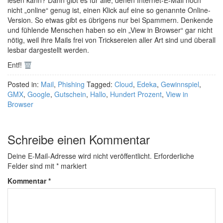
lesen kann? Dann gibt es für alle, denen Internet-E-Mail noch
nicht „online“ genug ist, einen Klick auf eine so genannte Online-
Version. So etwas gibt es übrigens nur bei Spammern. Denkende
und fühlende Menschen haben so ein „View in Browser“ gar nicht
nötig, weil ihre Mails frei von Tricksereien aller Art sind und überall
lesbar dargestellt werden.
Entf!
Posted in:
Mail
,
Phishing
Tagged:
Cloud
,
Edeka
,
Gewinnspiel
,
GMX
,
Google
,
Gutschein
,
Hallo
,
Hundert Prozent
,
View in
Browser
Schreibe einen Kommentar
Deine E-Mail-Adresse wird nicht veröffentlicht.
Erforderliche
Felder sind mit
*
markiert
Kommentar
*