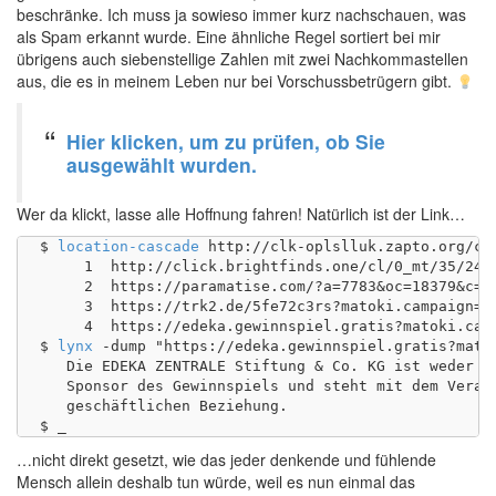
beschränke. Ich muss ja sowieso immer kurz nachschauen, was
als Spam erkannt wurde. Eine ähnliche Regel sortiert bei mir
übrigens auch siebenstellige Zahlen mit zwei Nachkommastellen
aus, die es in meinem Leben nur bei Vorschussbetrügern gibt.
Hier klicken, um zu prüfen, ob Sie
ausgewählt wurden.
Wer da klickt, lasse alle Hoffnung fahren! Natürlich ist der Link…
$ 
location-cascade
 http://clk-oplslluk.zapto.org/cl/
     1	http://click.brightfinds.one/cl/0_mt/35/24/917/0/0

     2	https://paramatise.com/?a=7783&oc=18379&c=49903&m=3&s1=35&s2=0_0&s3=0_0_24_6666_mt

     3	https://trk2.de/5fe72c3rs?matoki.campaign=$1&matoki.data.affiliate=7783&matoki.data.click_i_d=403569531

     4	https://edeka.gewinnspiel.gratis?matoki.campaign=382&matoki.data.affiliate=7783&matoki.data.click_i_d=403569531

$ 
lynx
 -dump "https://edeka.gewinnspiel.gratis?mato
   Die EDEKA ZENTRALE Stiftung & Co. KG ist weder Ve
   Sponsor des Gewinnspiels und steht mit dem Verans
   geschäftlichen Beziehung.

…nicht direkt gesetzt, wie das jeder denkende und fühlende
Mensch allein deshalb tun würde, weil es nun einmal das